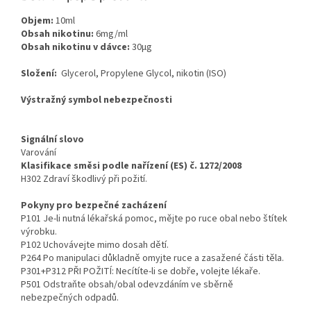
Objem:
10ml
Obsah nikotinu:
6mg/ml
Obsah nikotinu v dávce:
30μg
Složení:
Glycerol, Propylene Glycol, nikotin (ISO)
Výstražný symbol nebezpečnosti
Signální slovo
Varování
Klasifikace směsi podle nařízení (ES) č. 1272/2008
H302 Zdraví škodlivý při požití.
Pokyny pro bezpečné zacházení
P101 Je-li nutná lékařská pomoc, mějte po ruce obal nebo štítek
výrobku.
P102 Uchovávejte mimo dosah dětí.
P264 Po manipulaci důkladně omyjte ruce a zasažené části těla.
P301+P312 PŘI POŽITÍ: Necítíte-li se dobře, volejte lékaře.
P501 Odstraňte obsah/obal odevzdáním ve sběrně
nebezpečných odpadů.