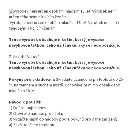
Výrobek není určen osobám mladším 18 let. Výrobek není určen
těhotným a kojícím ženám.
Tento výrobek obsahuje nikotin, který je vysoce
návykovou látkou. Jeho užití nekuřáky se nedoporučuje.
Zdravotní Varování
Tento výrobek obsahuje nikotin, který je vysoce
návykovou látkou. Jeho užití nekuřáky se nedoporučuje.
Pokyny pro skladování:
Skladujte uzamčené při teplotě do 25
°C na temném a suchém místě. Uchovávejte mimo dosah osob
mladších 18 let.
Návod k použití:
1) Odšroubujte láhev;
2) Otevřete nádobu pro náplň;
3) Vytlačte náplň do nádoby podle pokynů pro dané zařízení;
4) Zavřete láhev i nádobu.