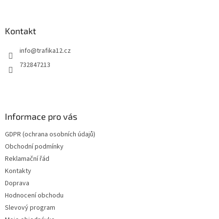
á
p
a
Kontakt
t
info
@
trafika12.cz
í
732847213
Informace pro vás
GDPR (ochrana osobních údajů)
Obchodní podmínky
Reklamační řád
Kontakty
Doprava
Hodnocení obchodu
Slevový program