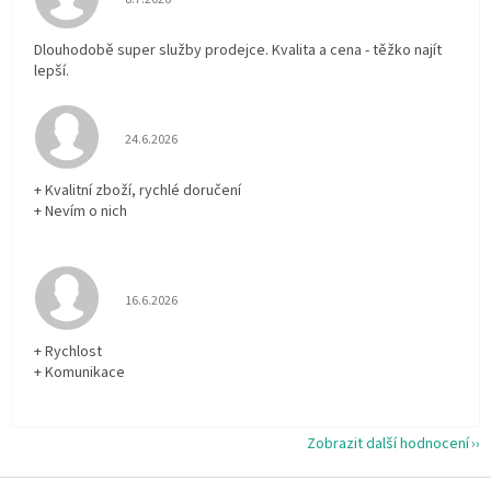
Dlouhodobě super služby prodejce. Kvalita a cena - těžko najít
lepší.
Hodnocení obchodu je 5 z 5 hvězdiček.
24.6.2026
+ Kvalitní zboží, rychlé doručení
+ Nevím o nich
Hodnocení obchodu je 5 z 5 hvězdiček.
16.6.2026
+ Rychlost
+ Komunikace
Zobrazit další hodnocení
Z