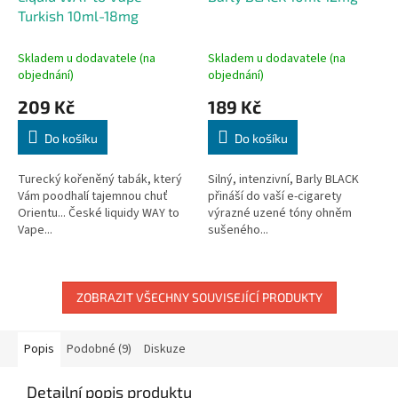
Turkish 10ml-18mg
Skladem u dodavatele (na
Skladem u dodavatele (na
objednání)
objednání)
209 Kč
189 Kč
Do košíku
Do košíku
Turecký kořeněný tabák, který
Silný, intenzivní, Barly BLACK
Vám poodhalí tajemnou chuť
přináší do vaší e-cigarety
Orientu... České liquidy WAY to
výrazné uzené tóny ohněm
Vape...
sušeného...
ZOBRAZIT VŠECHNY SOUVISEJÍCÍ PRODUKTY
Popis
Podobné (9)
Diskuze
Detailní popis produktu