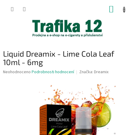
Přejít
NÁKUP
na
obsah
KOŠÍK
Liquid Dreamix - Lime Cola Leaf
10ml - 6mg
Průměrné
Neohodnoceno
Podrobnosti hodnocení
Značka:
Dreamix
hodnocení
produktu
je
0,0
z
5
hvězdiček.