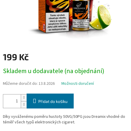
199 Kč
Měrná
Skladem u dodavatele (na objednání)
cena:
Můžeme doručit do:
13.8.2026
Možnosti doručení
Přidat do košíku
Díky vyváženému poměru hustoty 50VG/50PG jsou Dreamix vhodné do
téměř všech typů elektronických cigaret.