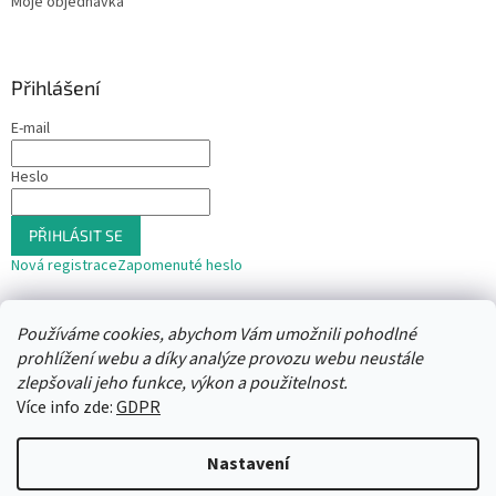
Moje objednávka
Přihlášení
E-mail
Heslo
PŘIHLÁSIT SE
Nová registrace
Zapomenuté heslo
nebo
Používáme cookies, abychom Vám umožnili pohodlné
Přihlásit se přes Seznam
prohlížení webu a díky analýze provozu webu neustále
zlepšovali jeho funkce, výkon a použitelnost.
Více info zde:
GDPR
Vytvořil Shoptet
Nastavení