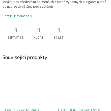
Ideální jsou především do menších a méně výkonných e-cigaret a také
do naprosté většiny pod systémů.
Detailní informace
ZEPTAT SE
HLÍDAT
SDÍLET
Související produkty
Liquid WAY to Vape
Barly BLACK 10ml 12mg