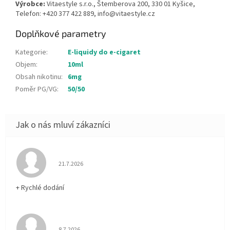
Výrobce:
Vitaestyle s.r.o., Štemberova 200, 330 01 Kyšice,
Telefon: +420 377 422 889, info@vitaestyle.cz
Doplňkové parametry
Kategorie
:
E-liquidy do e-cigaret
Objem
:
10ml
Obsah nikotinu
:
6mg
Poměr PG/VG
:
50/50
Hodnocení obchodu je 5 z 5 hvězdiček.
21.7.2026
+ Rychlé dodání
Hodnocení obchodu je 5 z 5 hvězdiček.
8.7.2026