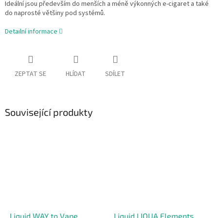
Ideální jsou především do menších a méně výkonných e-cigaret a také
do naprosté většiny pod systémů.
Detailní informace
ZEPTAT SE
HLÍDAT
SDÍLET
Související produkty
Liquid WAY to Vape
Liquid LIQUA Elements