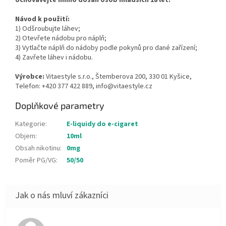
Návod k použití:
1) Odšroubujte láhev;
2) Otevřete nádobu pro náplň;
3) Vytlačte náplň do nádoby podle pokynů pro dané zařízení;
4) Zavřete láhev i nádobu.
Výrobce:
Vitaestyle s.r.o., Štemberova 200, 330 01 Kyšice,
Telefon: +420 377 422 889, info@vitaestyle.cz
Doplňkové parametry
Kategorie
:
E-liquidy do e-cigaret
Objem
:
10ml
Obsah nikotinu
:
0mg
Poměr PG/VG
:
50/50