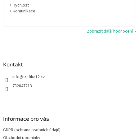
+ Rychlost
+ Komunikace
Zobrazit další hodnocení
Z
á
p
a
Kontakt
t
info
@
trafika12.cz
í
732847213
Informace pro vás
GDPR (ochrana osobních údajů)
Obchodní podmínky