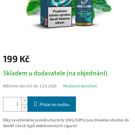
199 Kč
Měrná
Skladem u dodavatele (na objednání)
cena:
Můžeme doručit do:
12.8.2026
Možnosti doručení
Přidat do košíku
Díky vyváženému poměru hustoty 50VG/50PG jsou Dreamix vhodné do
téměř všech typů elektronických cigaret.