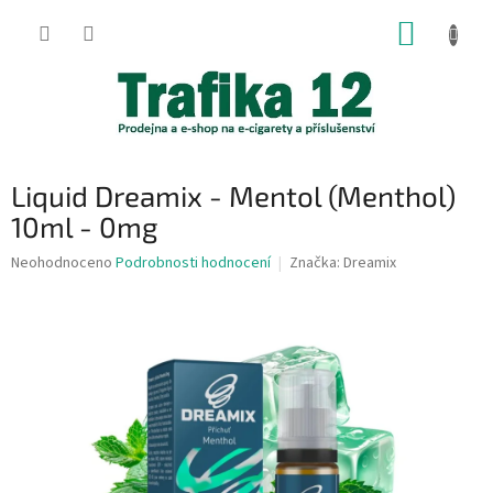
Přejít
NÁKUP
na
obsah
KOŠÍK
Liquid Dreamix - Mentol (Menthol)
10ml - 0mg
Průměrné
Neohodnoceno
Podrobnosti hodnocení
Značka:
Dreamix
hodnocení
produktu
je
0,0
z
5
hvězdiček.