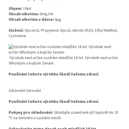
Objem:
10ml
Obsah nikotinu:
0mg/ml
Obsah nikotinu v dávce:
0μg
Složení:
Glycerol, Propylene Glycol, nikotin (ISO), Ethyl Malthol,
Cyclotene
Výrobek není určen osobám mladším 18 let. Výrobek není určen
těhotným a kojícím ženám.
Používání tohoto výrobku škodí Vašemu zdraví.
Zdravotní Varování
Používání tohoto výrobku škodí Vašemu zdraví.
Pokyny pro skladování:
Skladujte uzamčené při teplotě do 25
°C na temném a suchém místě.
Uchovávejte mimo dosah osob mladších 18 let.