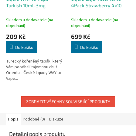
Turkish 10ml-3mg
4Pack Strawberry 4x10ml-
6mg (Jahoda)
Skladem u dodavatele (na
Skladem u dodavatele (na
objednání)
objednání)
209 Kč
699 Kč
Do košíku
Do košíku
Turecký kořeněný tabák, který
Vám poodhalí tajemnou chuť
Orientu... České liquidy WAY to
Vape...
ZOBRAZIT VŠECHNY SOUVISEJÍCÍ PRODUKTY
Popis
Podobné (9)
Diskuze
Detailní popis produktu