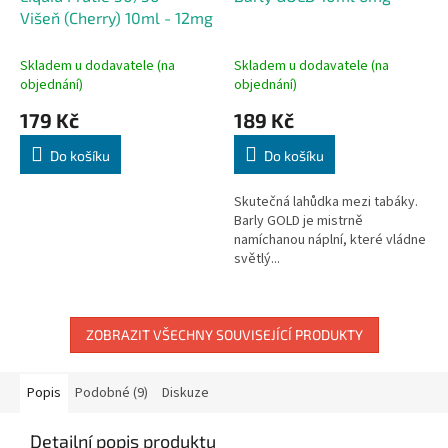
Višeň (Cherry) 10ml - 12mg
Skladem u dodavatele (na
Skladem u dodavatele (na
objednání)
objednání)
179 Kč
189 Kč
Do košíku
Do košíku
Skutečná lahůdka mezi tabáky.
Barly GOLD je mistrně
namíchanou náplní, které vládne
světlý...
ZOBRAZIT VŠECHNY SOUVISEJÍCÍ PRODUKTY
Popis
Podobné (9)
Diskuze
Detailní popis produktu