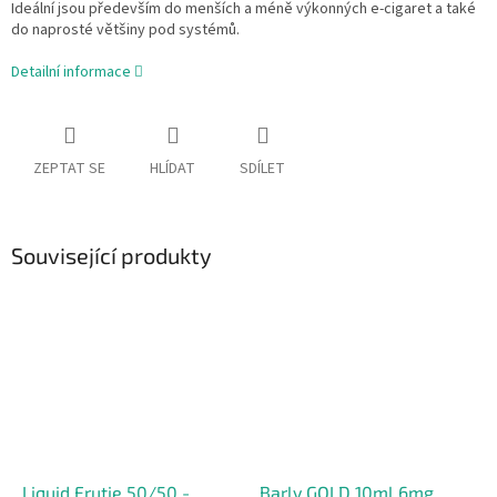
Ideální jsou především do menších a méně výkonných e-cigaret a také
do naprosté většiny pod systémů.
Detailní informace
ZEPTAT SE
HLÍDAT
SDÍLET
Související produkty
Liquid Frutie 50/50 -
Barly GOLD 10ml 6mg