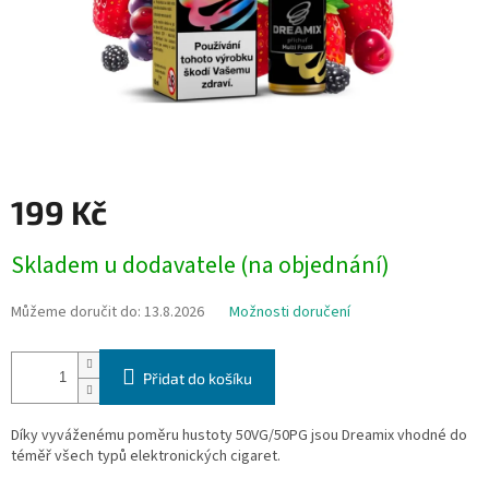
199 Kč
Měrná
Skladem u dodavatele (na objednání)
cena:
Můžeme doručit do:
13.8.2026
Možnosti doručení
Přidat do košíku
Díky vyváženému poměru hustoty 50VG/50PG jsou Dreamix vhodné do
téměř všech typů elektronických cigaret.