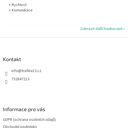
+ Rychlost
+ Komunikace
Zobrazit další hodnocení
Z
á
p
a
Kontakt
t
info
@
trafika12.cz
í
732847213
Informace pro vás
GDPR (ochrana osobních údajů)
Obchodní podmínky