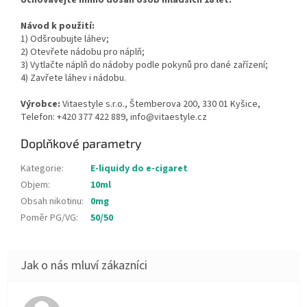
Návod k použití:
1) Odšroubujte láhev;
2) Otevřete nádobu pro náplň;
3) Vytlačte náplň do nádoby podle pokynů pro dané zařízení;
4) Zavřete láhev i nádobu.
Výrobce:
Vitaestyle s.r.o., Štemberova 200, 330 01 Kyšice,
Telefon: +420 377 422 889, info@vitaestyle.cz
Doplňkové parametry
Kategorie
:
E-liquidy do e-cigaret
Objem
:
10ml
Obsah nikotinu
:
0mg
Poměr PG/VG
:
50/50