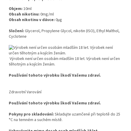
Objem:
10ml
Obsah nikotinu:
0mg/ml
Obsah nikotinu v dávce:
0μg
Složení:
Glycerol, Propylene Glycol, nikotin (ISO), Ethyl Malthol,
Cyclotene
Výrobek není určen osobám mladším 18 let. Výrobek není určen
těhotným a kojícím ženám.
Používání tohoto výrobku škodí Vašemu zdraví.
Zdravotní Varování
Používání tohoto výrobku škodí Vašemu zdraví.
Pokyny pro skladování:
Skladujte uzamčené při teplotě do 25
°C na temném a suchém místě.
Uchovávejte mimo dosah osob mladších 18 let.