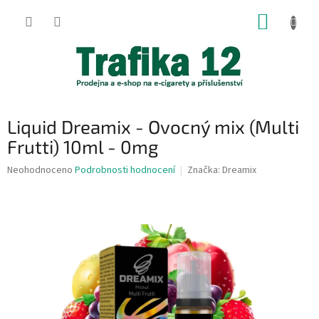
Přejít
NÁKUP
na
obsah
KOŠÍK
Liquid Dreamix - Ovocný mix (Multi
Frutti) 10ml - 0mg
Průměrné
Neohodnoceno
Podrobnosti hodnocení
Značka:
Dreamix
hodnocení
produktu
je
0,0
z
5
hvězdiček.