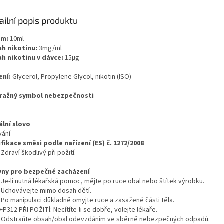
ailní popis produktu
em:
10ml
h nikotinu:
3mg/ml
h nikotinu v dávce:
15μg
ení:
Glycerol, Propylene Glycol, nikotin (ISO)
ražný symbol nebezpečnosti
ální slovo
vání
ifikace směsi podle nařízení (ES) č. 1272/2008
Zdraví škodlivý při požití.
ny pro bezpečné zacházení
 Je-li nutná lékařská pomoc, mějte po ruce obal nebo štítek výrobku.
 Uchovávejte mimo dosah dětí.
 Po manipulaci důkladně omyjte ruce a zasažené části těla.
P312 PŘI POŽITÍ: Necítíte-li se dobře, volejte lékaře.
 Odstraňte obsah/obal odevzdáním ve sběrně nebezpečných odpadů.