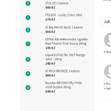
(PULZE) 1 karton
900 Kč
PEEGEE - Lucky Color 10ml
179 Kč
iD BALANCED BLUE 1 karton
900 Kč
Elf Bar 600 elektronická cigareta
Kiwi Passion Fruit Guava 20mg
195 Kč
+ Ry
Liquid ELFLIQ Nic SALT Mango
10ml - 10mg
245 Kč
iD RICH BRONZE 1 karton
900 Kč
Booster IMPERIA Fifty PG50-
+ Kva
VG50 5x10ml-20mg
+ Ne
649 Kč