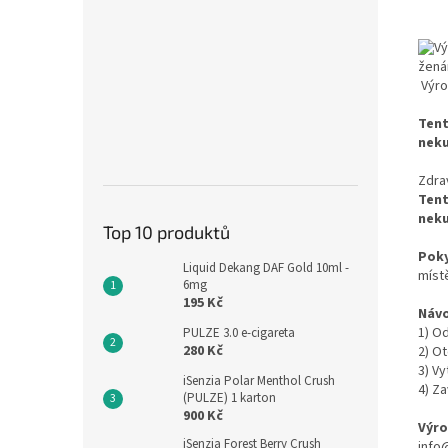
Výro
Tent
neku
Zdra
Tent
neku
Top 10 produktů
Poky
Liquid Dekang DAF Gold 10ml -
míst
6mg
195 Kč
Návo
1) O
PULZE 3.0 e-cigareta
280 Kč
2) O
3) V
iSenzia Polar Menthol Crush
4) Za
(PULZE) 1 karton
900 Kč
Výro
iSenzia Forest Berry Crush
info