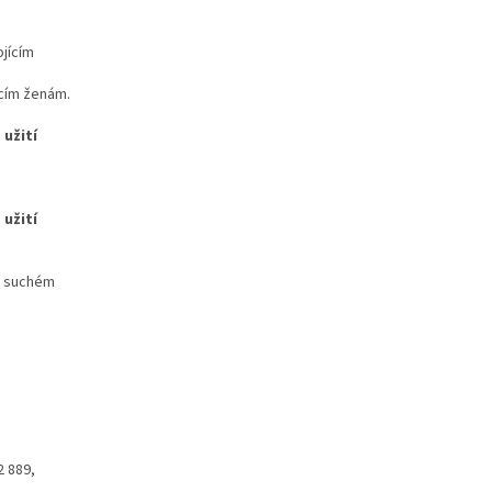
ícím ženám.
 užití
 užití
a suchém
2 889,