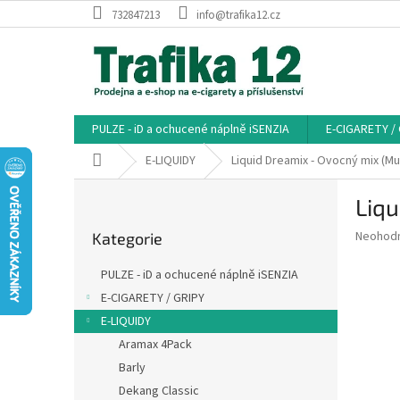
Přejít
732847213
info@trafika12.cz
na
obsah
PULZE - iD a ochucené náplně iSENZIA
E-CIGARETY /
Domů
E-LIQUIDY
Liquid Dreamix - Ovocný mix (Mul
P
Liqu
o
Přeskočit
s
Průměr
Neohod
Kategorie
kategorie
t
hodnoce
r
produkt
PULZE - iD a ochucené náplně iSENZIA
a
je
E-CIGARETY / GRIPY
0,0
n
z
E-LIQUIDY
n
5
í
Aramax 4Pack
hvězdič
p
Barly
a
Dekang Classic