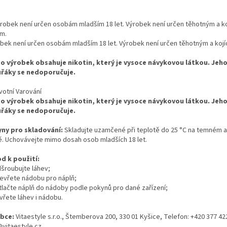
bek není určen osobám mladším 18 let. Výrobek není určen těhotným a koj
o výrobek obsahuje nikotin, který je vysoce návykovou látkou. Jeho
řáky se nedoporučuje.
votní Varování
o výrobek obsahuje nikotin, který je vysoce návykovou látkou. Jeho
řáky se nedoporučuje.
ny pro skladování:
Skladujte uzamčené při teplotě do 25 °C na temném 
ě. Uchovávejte mimo dosah osob mladších 18 let.
d k použití:
dšroubujte láhev;
tevřete nádobu pro náplň;
ytlačte náplň do nádoby podle pokynů pro dané zařízení;
vřete láhev i nádobu.
bce:
Vitaestyle s.r.o., Štemberova 200, 330 01 Kyšice, Telefon: +420 377 42
@vitaestyle.cz