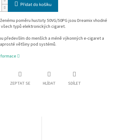
Přidat do košíku
áženému poměru hustoty 50VG/50PG jsou Dreamix vhodné
všech typů elektronických cigaret.
sou především do menších a méně výkonných e-cigaret a
naprosté většiny pod systémů.
informace
ZEPTAT SE
HLÍDAT
SDÍLET