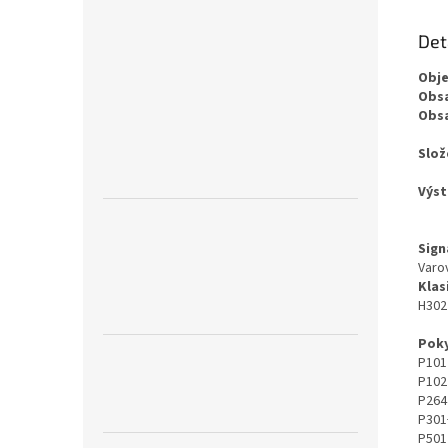
Det
Obj
Obsa
Obsa
Slož
Výst
Sign
Varo
Klas
H302 
Poky
P101
P102
P264
P301+
P501