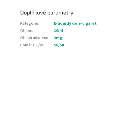
Doplňkové parametry
Kategorie
:
E-liquidy do e-cigaret
Objem
:
10ml
Obsah nikotinu
:
3mg
Poměr PG/VG
:
50/50