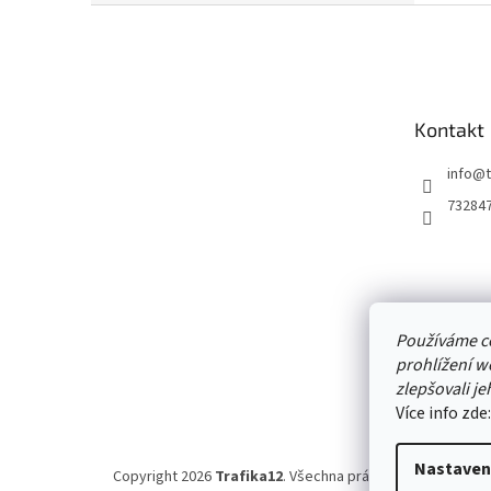
Z
á
p
a
t
Kontakt
í
info
@
73284
Používáme c
prohlížení w
zlepšovali je
Více info zde
Nastaven
Copyright 2026
Trafika12
. Všechna práva vyhrazena.
Upra