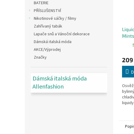
BATERIE
PŘÍSLUŠENSTVÍ
Nikotinové sáčky / filmy
Zahřívaný tabák
Liqui
Lapače snů a Vánoční dekorace
Mint
Dámská italská móda
AKCE/Výprodej
Značky
209
D
Dámská italská móda
Allenfashion
Osvěžu
bylinn
chladi
liquidy
Popi