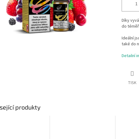
Díky vyv
do téměř 
Ideální j
také do 
Detailní 
TISK
sející produkty