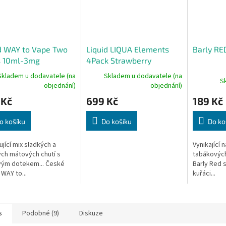
d WAY to Vape Two
Liquid LIQUA Elements
Barly RE
s 10ml-3mg
4Pack Strawberry
4x10ml-6mg (Jahoda)
Skladem u dodavatele (na
Skladem u dodavatele (na
S
objednání)
objednání)
 Kč
699 Kč
189 Kč
o košíku
Do košíku
Do ko
jící mix sladkých a
Vynikající n
ých mátových chutí s
tabákových
vým dotekem... České
Barly Red si
 WAY to...
kuřáci...
s
Podobné (9)
Diskuze