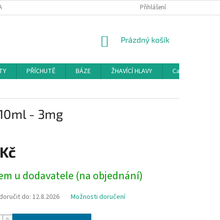
AMAČNÍ ŘÁD
KONTAKTY
DOPRAVA
Přihlášení
HODNOCENÍ OBCHODU
NÁKUPNÍ
Prázdný košík
KOŠÍK
TY
PŘÍCHUTĚ
BÁZE
ŽHAVÍCÍ HLAVY
Cartridge a Cle
 10ml - 3mg
 Kč
em u dodavatele (na objednání)
oručit do:
12.8.2026
Možnosti doručení