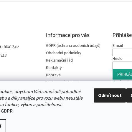
Informace pro vás
Přihláše
GDPR (ochrana osobních údajů)
E-mail
trafika12.cz
Obchodní podmínky
7213
Heslo
Reklamační řád
Kontakty
PŘIHLÁS
Doprava
Nová regis
Hodnocení obchodu
Slevový program
ookies, abychom Vám umožnili pohodlné
Odmítnout
Moje objednávka
ebu a díky analýze provozu webu neustále
ho funkce, výkon a použitelnost.
:
GDPR
í
vit nastavení cookies