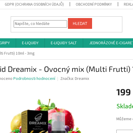
GDPR (OCHRANA OSOBNÍCH ÚDAJŮ)
OBCHODNÍ PODMÍNKY
REKL
HLEDAT
 GRIPY
E-LIQUIDY
E-LIQUIDY SALT
JEDNORÁZOVÉ E-CIGARE
ti Frutti) 10ml - 3mg
id Dreamix - Ovocný mix (Multi Frutti)
né
noceno
Podrobnosti hodnocení
Značka:
Dreamix
ní
199
u
Měrná
Sklad
cena:
ek.
Můžeme d