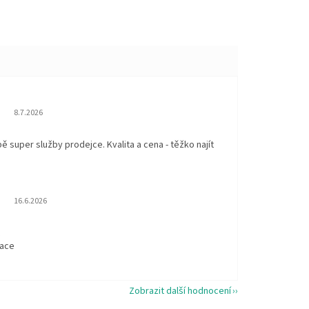
Hodnocení obchodu je 5 z 5 hvězdiček.
8.7.2026
 super služby prodejce. Kvalita a cena - těžko najít
Hodnocení obchodu je 5 z 5 hvězdiček.
16.6.2026
t
kace
Zobrazit další hodnocení