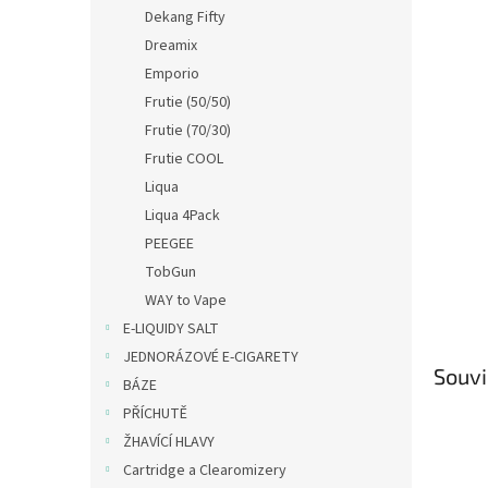
n
Dekang Fifty
e
Dreamix
l
Emporio
Frutie (50/50)
Frutie (70/30)
Frutie COOL
Liqua
Liqua 4Pack
PEEGEE
TobGun
WAY to Vape
E-LIQUIDY SALT
JEDNORÁZOVÉ E-CIGARETY
Souvi
BÁZE
PŘÍCHUTĚ
ŽHAVÍCÍ HLAVY
Cartridge a Clearomizery