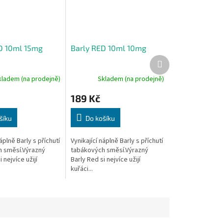
D 10ml 15mg
Barly RED 10ml 10mg
Další
produkt
kladem (na prodejně)
Skladem (na prodejně)
189 Kč
šíku
Do košíku
áplně Barly s příchutí
Vynikající náplně Barly s příchutí
 směsí.Výrazný
tabákových směsí.Výrazný
 nejvíce užijí
Barly Red si nejvíce užijí
kuřáci...