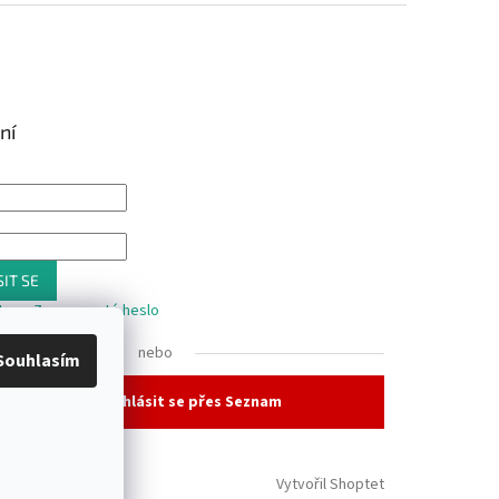
ní
IT SE
trace
Zapomenuté heslo
nebo
Souhlasím
Přihlásit se přes Seznam
Vytvořil Shoptet