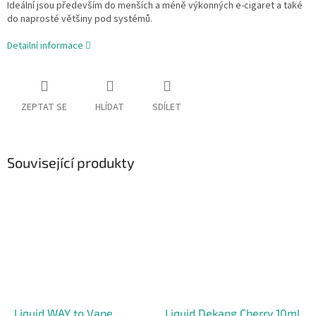
Ideální jsou především do menších a méně výkonných e-cigaret a také
do naprosté většiny pod systémů.
Detailní informace
ZEPTAT SE
HLÍDAT
SDÍLET
Související produkty
Liquid WAY to Vape
Liquid Dekang Cherry 10ml