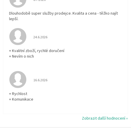
Dlouhodobě super služby prodejce. Kvalita a cena - těžko najít
lepší.
Hodnocení obchodu je 5 z 5 hvězdiček.
24.6.2026
+ Kvalitní zboží, rychlé doručení
+ Nevím o nich
Hodnocení obchodu je 5 z 5 hvězdiček.
16.6.2026
+ Rychlost
+ Komunikace
Zobrazit další hodnocení
Z