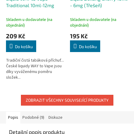
Traditional 10ml-12mg
- 6mg (Třešeň)
Skladem u dodavatele (na
Skladem u dodavatele (na
objednání)
objednání)
209 Kč
195 Kč
Do košíku
Do košíku
Tradiční čistá tabáková příchuť...
České liquidy WAY to Vape jsou
díky vyváženému poměru
složek...
ZOBRAZIT VŠECHNY SOUVISEJÍCÍ PRODUKTY
Popis
Podobné (9)
Diskuze
Detailní popis produktu