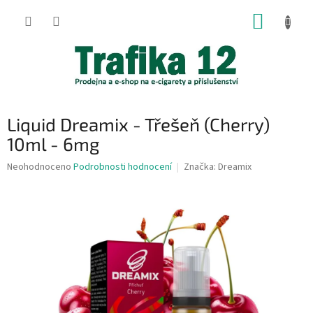
Přejít
NÁKUP
na
obsah
KOŠÍK
Liquid Dreamix - Třešeň (Cherry)
10ml - 6mg
Průměrné
Neohodnoceno
Podrobnosti hodnocení
Značka:
Dreamix
hodnocení
produktu
je
0,0
z
5
hvězdiček.