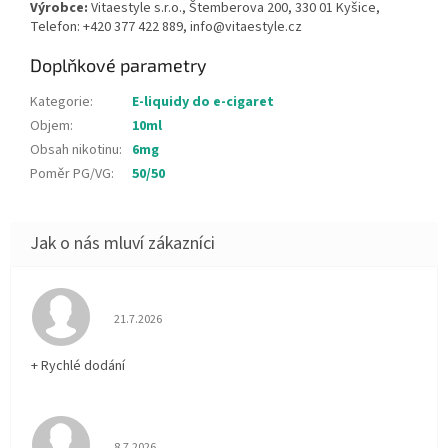
Výrobce:
Vitaestyle s.r.o., Štemberova 200, 330 01 Kyšice,
Telefon: +420 377 422 889, info@vitaestyle.cz
Doplňkové parametry
Kategorie
:
E-liquidy do e-cigaret
Objem
:
10ml
Obsah nikotinu
:
6mg
Poměr PG/VG
:
50/50
Hodnocení obchodu je 5 z 5 hvězdiček.
21.7.2026
+ Rychlé dodání
Hodnocení obchodu je 5 z 5 hvězdiček.
8.7.2026