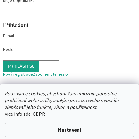
Moje objednávka
Přihlášení
E-mail
Heslo
PŘIHLÁSIT SE
Nová registrace
Zapomenuté heslo
nebo
Používáme cookies, abychom Vám umožnili pohodlné
Přihlásit se přes Seznam
prohlížení webu a díky analýze provozu webu neustále
zlepšovali jeho funkce, výkon a použitelnost.
Více info zde:
GDPR
Vytvořil Shoptet
Nastavení