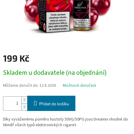
199 Kč
Měrná
Skladem u dodavatele (na objednání)
cena:
Můžeme doručit do:
12.8.2026
Možnosti doručení
Přidat do košíku
Díky vyváženému poměru hustoty 50VG/50PG jsou Dreamix vhodné do
téměř všech typů elektronických cigaret.