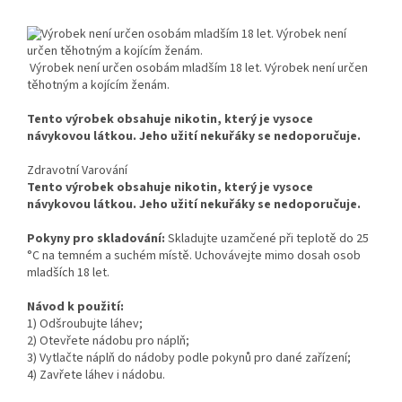
Výrobek není určen osobám mladším 18 let. Výrobek není určen
těhotným a kojícím ženám.
Tento výrobek obsahuje nikotin, který je vysoce
návykovou látkou. Jeho užití nekuřáky se nedoporučuje.
Zdravotní Varování
Tento výrobek obsahuje nikotin, který je vysoce
návykovou látkou. Jeho užití nekuřáky se nedoporučuje.
Pokyny pro skladování:
Skladujte uzamčené při teplotě do 25
°C na temném a suchém místě. Uchovávejte mimo dosah osob
mladších 18 let.
Návod k použití:
1) Odšroubujte láhev;
2) Otevřete nádobu pro náplň;
3) Vytlačte náplň do nádoby podle pokynů pro dané zařízení;
4) Zavřete láhev i nádobu.