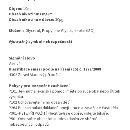
Objem:
10ml
Obsah nikotinu:
6mg/ml
Obsah nikotinu v dávce:
30μg
Složení:
Glycerol, Propylene Glycol, nikotin (ISO)
Výstražný symbol nebezpečnosti
Signální slovo
Varování
Klasifikace směsi podle nařízení (ES) č. 1272/2008
H302 Zdraví škodlivý při požití.
Pokyny pro bezpečné zacházení
P101 Je-li nutná lékařská pomoc, mějte po ruce obal nebo štítek
výrobku.
P102 Uchovávejte mimo dosah dětí.
P264 Po manipulaci důkladně omyjte ruce a zasažené části těla.
P301+P312 PŘI POŽITÍ: Necítíte-li se dobře, volejte lékaře.
P501 Odstraňte obsah/obal odevzdáním ve sběrně
nebezpečných odpadů.