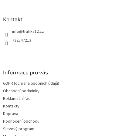
á
p
a
Kontakt
t
info
@
trafika12.cz
í
732847213
Informace pro vás
GDPR (ochrana osobních údajů)
Obchodní podmínky
Reklamační řád
Kontakty
Doprava
Hodnocení obchodu
Slevový program