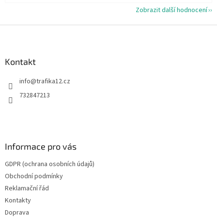
Zobrazit další hodnocení
Z
á
p
a
Kontakt
t
info
@
trafika12.cz
í
732847213
Informace pro vás
GDPR (ochrana osobních údajů)
Obchodní podmínky
Reklamační řád
Kontakty
Doprava