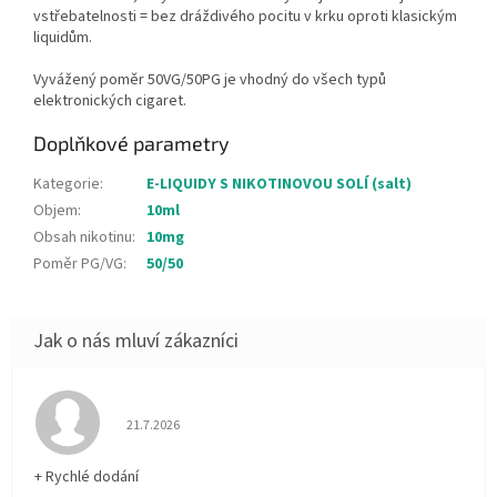
vstřebatelnosti = bez dráždivého pocitu v krku oproti klasickým
liquidům.
Vyvážený poměr 50VG/50PG je vhodný do všech typů
elektronických cigaret.
Doplňkové parametry
Kategorie
:
E-LIQUIDY S NIKOTINOVOU SOLÍ (salt)
Objem
:
10ml
Obsah nikotinu
:
10mg
Poměr PG/VG
:
50/50
Hodnocení obchodu je 5 z 5 hvězdiček.
21.7.2026
+ Rychlé dodání