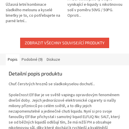
Úžasná letní kombinace
vynikající e-liquidy s nikotinovou
sladkého melounu a kyselé
solí v poměru 50VG / 50PG.
limetky je to, co potřebujete na
Oproti...
parné letní...
ZOBRAZIT VŠECHNY SOUVISEJÍCÍ PRODUKTY
Popis
Podobné (9)
Diskuze
Detailní popis produktu
Chuť čerstvých hroznů se sladkokyselou dochutí...
Společnost Elf Bar je ve světě vapingu opravdovým fenoménem
dnešní doby. Jejich jednorázové elektronické cigarety si našly
miliony příznivců po celém světě, a to díky jejich
nezapomenutelné a jedinečné chuti liquidu. Nyní si pro svoje
fanoušky Elf Bar přichystal i samotný liquid ELFLIQ Nic SALT, který
se od běžných liquidů odlišují tím, že má nižší PH a obsahuje
nikotinovou sůl, díky které dochází k rychlejší a kvalitnější