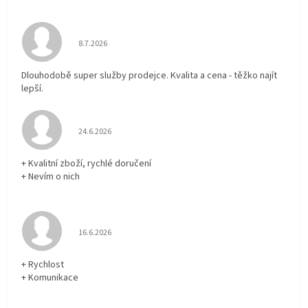
Hodnocení obchodu je 5 z 5 hvězdiček.
8.7.2026
Dlouhodobě super služby prodejce. Kvalita a cena - těžko najít
lepší.
Hodnocení obchodu je 5 z 5 hvězdiček.
24.6.2026
+ Kvalitní zboží, rychlé doručení
+ Nevím o nich
Hodnocení obchodu je 5 z 5 hvězdiček.
16.6.2026
+ Rychlost
+ Komunikace