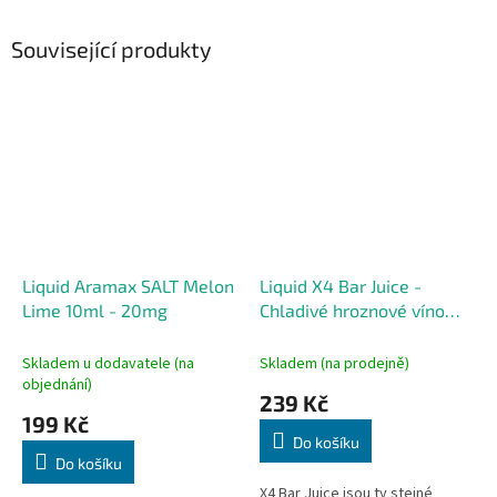
Související produkty
Liquid Aramax SALT Melon
Liquid X4 Bar Juice -
Lime 10ml - 20mg
Chladivé hroznové víno
(Grape Ice) 10ml - 10mg
Skladem u dodavatele (na
Skladem (na prodejně)
objednání)
239 Kč
199 Kč
Do košíku
Do košíku
X4 Bar Juice jsou ty stejné