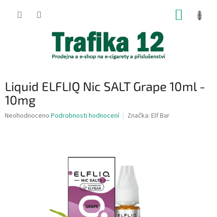
Přejít
NÁKUP
na
obsah
KOŠÍK
Liquid ELFLIQ Nic SALT Grape 10ml -
10mg
Průměrné
Neohodnoceno
Podrobnosti hodnocení
Značka:
Elf Bar
hodnocení
produktu
je
0,0
z
5
hvězdiček.