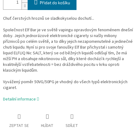
Přidat do košíku
Chuť čerstvých hroznů se sladkokyselou dochutí...
Společnost Elf Bar je ve světě vapingu opravdovým fenoménem dnešní
doby. Jejich jednorázové elektronické cigarety si našly miliony
příznivců po celém světě, a to díky jejich nezapomenutelné a jedinečné
chuti liquidu. Nyní si pro svoje fanoušky Elf Bar přichystal i samotný
liquid ELFLIQ Nic SALT, který se od běžných liquidů odlišují tím, že má
nižší PH a obsahuje nikotinovou sůl, díky které dochází k rychlejší a
kvalitnější vstřebatelnosti = bez dráždivého pocitu v krku oproti
klasickým liquidům.
Vyvážený poměr 50VG/50PG je vhodný do všech typů elektronických
cigaret.
Detailní informace
ZEPTAT SE
HLÍDAT
SDÍLET