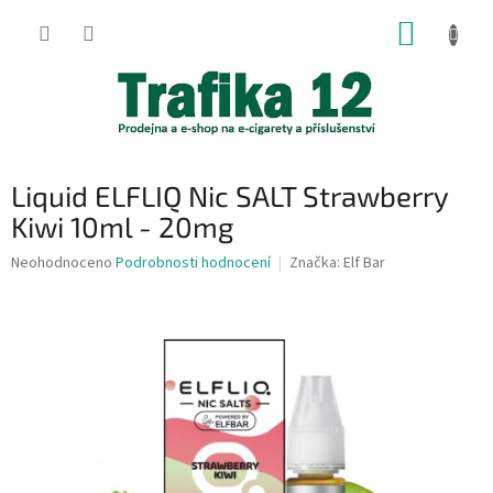
Přejít
NÁKUP
na
obsah
KOŠÍK
Liquid ELFLIQ Nic SALT Strawberry
Kiwi 10ml - 20mg
Průměrné
Neohodnoceno
Podrobnosti hodnocení
Značka:
Elf Bar
hodnocení
produktu
je
0,0
z
5
hvězdiček.