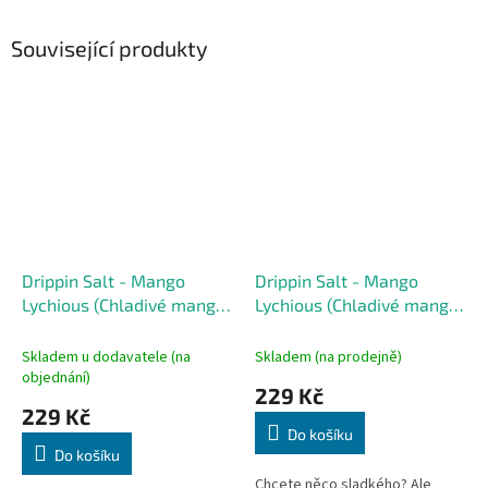
Související produkty
Drippin Salt - Mango
Drippin Salt - Mango
Lychious (Chladivé mango
Lychious (Chladivé mango
a liči) 10ml 20mg
a liči) 10ml 10mg
Skladem u dodavatele (na
Skladem (na prodejně)
objednání)
229 Kč
229 Kč
Do košíku
Do košíku
Chcete něco sladkého? Ale