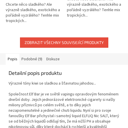
Chcete něco sladkého? Ale
výrazně sladkého, exotického a
výrazně sladkého, exotického a
pořádně vyzrálého? Tenhle mix
pořádně vyzrálého? Tenhle mix
tropických...
tropických...
ZOBRAZIT VŠECHNY SOUVISEJÍCÍ PRODUKTY
Popis
Podobné (9)
Diskuze
Detailní popis produktu
Výrazné tóny kiwi se sladkou a šťavnatou jahodou...
Společnost Elf Bar je ve světě vapingu opravdovým fenoménem
dnešní doby. Jejich jednorázové elektronické cigarety si našly
miliony příznivců po celém světě, a to díky jejich
nezapomenutelné a jedinečné chuti liquidu. Nyní si pro svoje
fanoušky Elf Bar přichystal i samotný liquid ELFLIQ Nic SALT, který
se od běžných liquidů odlišují tím, že má nižší PH a obsahuje
nikotinovou sůl, díky které dochází k rychlejší a kvalitnější