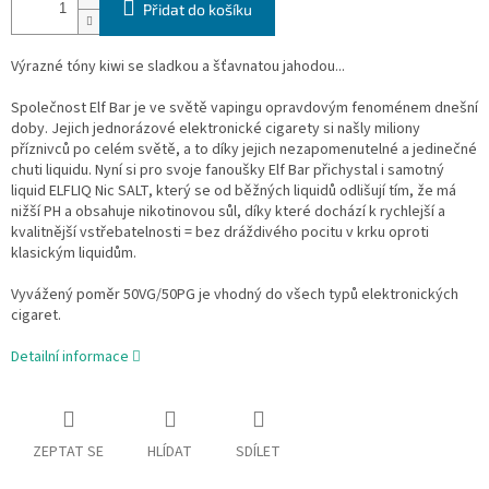
Přidat do košíku
Výrazné tóny kiwi se sladkou a šťavnatou jahodou...
Společnost Elf Bar je ve světě vapingu opravdovým fenoménem dnešní
doby. Jejich jednorázové elektronické cigarety si našly miliony
příznivců po celém světě, a to díky jejich nezapomenutelné a jedinečné
chuti liquidu. Nyní si pro svoje fanoušky Elf Bar přichystal i samotný
liquid ELFLIQ Nic SALT, který se od běžných liquidů odlišují tím, že má
nižší PH a obsahuje nikotinovou sůl, díky které dochází k rychlejší a
kvalitnější vstřebatelnosti = bez dráždivého pocitu v krku oproti
klasickým liquidům.
Vyvážený poměr 50VG/50PG je vhodný do všech typů elektronických
cigaret.
Detailní informace
ZEPTAT SE
HLÍDAT
SDÍLET