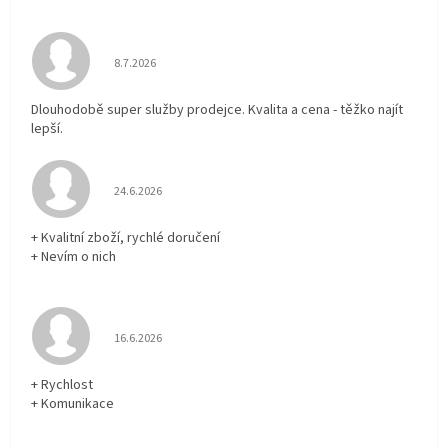
Hodnocení obchodu je 5 z 5 hvězdiček.
8.7.2026
Dlouhodobě super služby prodejce. Kvalita a cena - těžko najít
lepší.
Hodnocení obchodu je 5 z 5 hvězdiček.
24.6.2026
+ Kvalitní zboží, rychlé doručení
+ Nevím o nich
Hodnocení obchodu je 5 z 5 hvězdiček.
16.6.2026
+ Rychlost
+ Komunikace