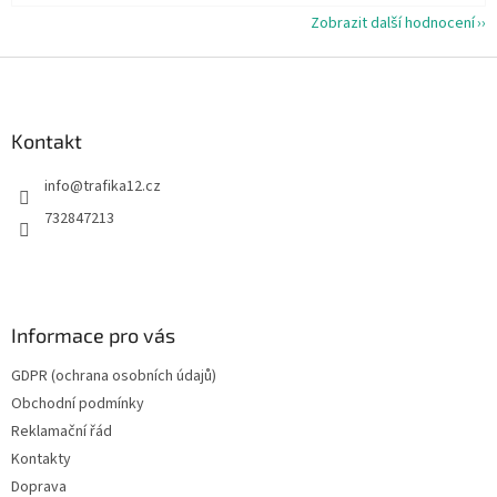
Zobrazit další hodnocení
Z
á
p
a
Kontakt
t
info
@
trafika12.cz
í
732847213
Informace pro vás
GDPR (ochrana osobních údajů)
Obchodní podmínky
Reklamační řád
Kontakty
Doprava