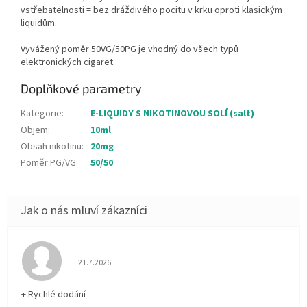
vstřebatelnosti = bez dráždivého pocitu v krku oproti klasickým
liquidům.
Vyvážený poměr 50VG/50PG je vhodný do všech typů
elektronických cigaret.
Doplňkové parametry
Kategorie
:
E-LIQUIDY S NIKOTINOVOU SOLÍ (salt)
Objem
:
10ml
Obsah nikotinu
:
20mg
Poměr PG/VG
:
50/50
Hodnocení obchodu je 5 z 5 hvězdiček.
21.7.2026
+ Rychlé dodání