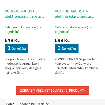
VOOPOO ARGUS G3
VOOPOO ARGUS G4
elektronická cigareta
elektronická cigareta
1500mAh Midnight Black
1650mAh Orange
Skladem u dodavatele (na
Skladem u dodavatele (na
objednání)
objednání)
649 Kč
699 Kč
Do košíku
Do košíku
Voopoo Argus G3 je vrcholný
VOOPOO ARGUS G4 je moderní
model série Argus, který
POD systém navržený pro
spojuje špičkový design s
uživatele, kteří chtějí kombinaci
nejnovějšími...
delší...
ZOBRAZIT VŠECHNY SOUVISEJÍCÍ PRODUKTY
Popis
Podobné (9)
Diskuze