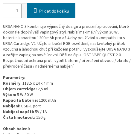
Přidat do košíku
URSA NANO 3 kombinuje výjimečný design a precizní zpracování, které
dokonale doplní váš vapingový styl. Nabízí maximální výkon 30 W,
baterii s kapacitou 1200 mAh pro až 4 dny používání a kompatibilitu s
URSA Cartridge V2. Užijte si boční RGB osvětlení, nastavitelný průtok
vzduchu a lahodnou chuť při každém potahu. Vyzkoušejte URSA NANO 3
a zažijte vaping na nové úrovni! Běží na čipu LOST VAPE QUEST 2.0.
Bezpečnostní ochrana proti: vybití baterie / přerušení obvodu / zkratu /
překročení času / nadměrnému nabíjení
Parametry:
Rozměry:
113,5 x 24 x 4 mm
Objem cartridge:
2,5 ml
Výkon:
5 W-30 W
Kapacita baterie:
1200 mAh
Nabíjení:
USB-C port
Nabíjecí napětí:
5V / 1A
Čistá hmotnost:
150 g
Obsah balení: