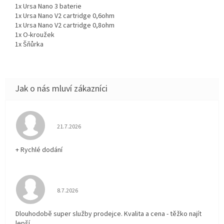
1x Ursa Nano 3 baterie
1x Ursa Nano V2 cartridge 0,6ohm
1x Ursa Nano V2 cartridge 0,8ohm
1x O-kroužek
1x Šňůrka
Hodnocení obchodu je 5 z 5 hvězdiček.
21.7.2026
+ Rychlé dodání
Hodnocení obchodu je 5 z 5 hvězdiček.
8.7.2026
Dlouhodobě super služby prodejce. Kvalita a cena - těžko najít
lepší.