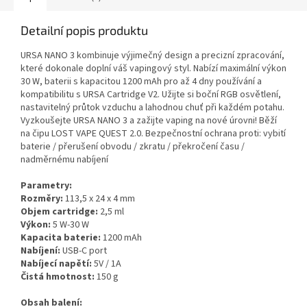
Detailní popis produktu
URSA NANO 3 kombinuje výjimečný design a precizní zpracování,
které dokonale doplní váš vapingový styl. Nabízí maximální výkon
30 W, baterii s kapacitou 1200 mAh pro až 4 dny používání a
kompatibilitu s URSA Cartridge V2. Užijte si boční RGB osvětlení,
nastavitelný průtok vzduchu a lahodnou chuť při každém potahu.
Vyzkoušejte URSA NANO 3 a zažijte vaping na nové úrovni! Běží
na čipu LOST VAPE QUEST 2.0. Bezpečnostní ochrana proti: vybití
baterie / přerušení obvodu / zkratu / překročení času /
nadměrnému nabíjení
Parametry:
Rozměry:
113,5 x 24 x 4 mm
Objem cartridge:
2,5 ml
Výkon:
5 W-30 W
Kapacita baterie:
1200 mAh
Nabíjení:
USB-C port
Nabíjecí napětí:
5V / 1A
Čistá hmotnost:
150 g
Obsah balení: