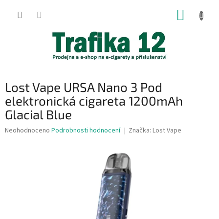
Přejít
NÁKUP
na
obsah
KOŠÍK
Lost Vape URSA Nano 3 Pod
elektronická cigareta 1200mAh
Glacial Blue
Průměrné
Neohodnoceno
Podrobnosti hodnocení
Značka:
Lost Vape
hodnocení
produktu
je
0,0
z
5
hvězdiček.