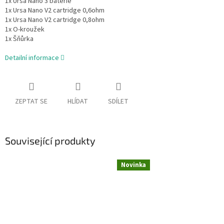
1x Ursa Nano 3 baterie
1x Ursa Nano V2 cartridge 0,6ohm
1x Ursa Nano V2 cartridge 0,8ohm
1x O-kroužek
1x Šňůrka
Detailní informace
ZEPTAT SE
HLÍDAT
SDÍLET
Související produkty
Novinka