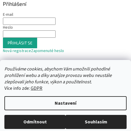
Přihlášení
E-mail
Heslo
PŘIHLÁSIT SE
Nová registrace
Zapomenuté heslo
nebo
Používáme cookies, abychom Vám umožnili pohodlné
Přihlásit se přes Seznam
prohlížení webu a díky analýze provozu webu neustále
zlepšovali jeho funkce, výkon a použitelnost.
Více info zde:
GDPR
Vytvořil Shoptet
Nastavení
Copyright 2026
Trafika12
. Všechna práva vyhrazena.
Upravit
Odmítnout
Souhlasím
nastavení cookies