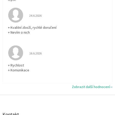
Hodnocení obchodu je 5 z 5 hvězdiček.
24.6.2026
+ Kvalitní zboží, rychlé doručení
+ Nevím o nich
Hodnocení obchodu je 5 z 5 hvězdiček.
16.6.2026
+ Rychlost
+ Komunikace
Zobrazit další hodnocení
Z
á
p
a
Kontakt