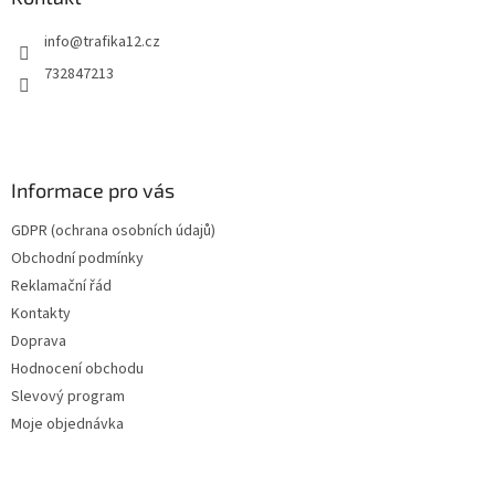
t
info
@
trafika12.cz
í
732847213
Informace pro vás
GDPR (ochrana osobních údajů)
Obchodní podmínky
Reklamační řád
Kontakty
Doprava
Hodnocení obchodu
Slevový program
Moje objednávka