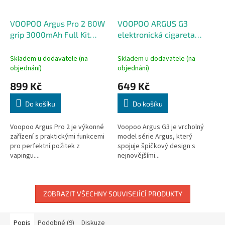
VOOPOO Argus Pro 2 80W
VOOPOO ARGUS G3
grip 3000mAh Full Kit
elektronická cigareta
Pearl White
1500mAh Aurora Blue
Skladem u dodavatele (na
Skladem u dodavatele (na
objednání)
objednání)
899 Kč
649 Kč
Do košíku
Do košíku
Voopoo Argus Pro 2 je výkonné
Voopoo Argus G3 je vrcholný
zařízení s praktickými funkcemi
model série Argus, který
pro perfektní požitek z
spojuje špičkový design s
vapingu....
nejnovějšími...
ZOBRAZIT VŠECHNY SOUVISEJÍCÍ PRODUKTY
Popis
Podobné (9)
Diskuze