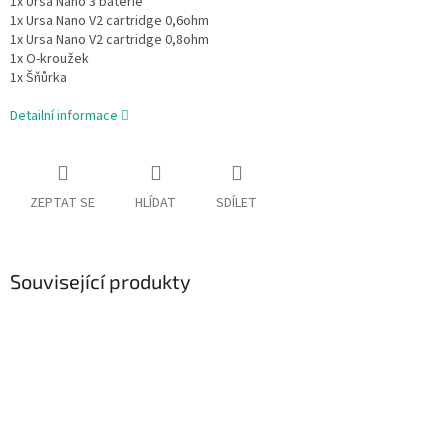
1x Ursa Nano 3 baterie
1x Ursa Nano V2 cartridge 0,6ohm
1x Ursa Nano V2 cartridge 0,8ohm
1x O-kroužek
1x Šňůrka
Detailní informace
ZEPTAT SE
HLÍDAT
SDÍLET
Související produkty