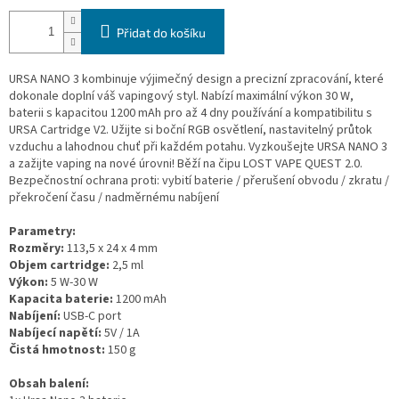
Přidat do košíku
URSA NANO 3 kombinuje výjimečný design a precizní zpracování, které
dokonale doplní váš vapingový styl. Nabízí maximální výkon 30 W,
baterii s kapacitou 1200 mAh pro až 4 dny používání a kompatibilitu s
URSA Cartridge V2. Užijte si boční RGB osvětlení, nastavitelný průtok
vzduchu a lahodnou chuť při každém potahu. Vyzkoušejte URSA NANO 3
a zažijte vaping na nové úrovni! Běží na čipu LOST VAPE QUEST 2.0.
Bezpečnostní ochrana proti: vybití baterie / přerušení obvodu / zkratu /
překročení času / nadměrnému nabíjení
Parametry:
Rozměry:
113,5 x 24 x 4 mm
Objem cartridge:
2,5 ml
Výkon:
5 W-30 W
Kapacita baterie:
1200 mAh
Nabíjení:
USB-C port
Nabíjecí napětí:
5V / 1A
Čistá hmotnost:
150 g
Obsah balení: