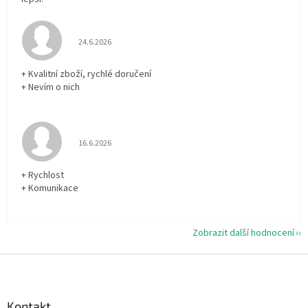
Hodnocení obchodu je 5 z 5 hvězdiček.
24.6.2026
+ Kvalitní zboží, rychlé doručení
+ Nevím o nich
Hodnocení obchodu je 5 z 5 hvězdiček.
16.6.2026
+ Rychlost
+ Komunikace
Zobrazit další hodnocení
Z
á
p
a
Kontakt