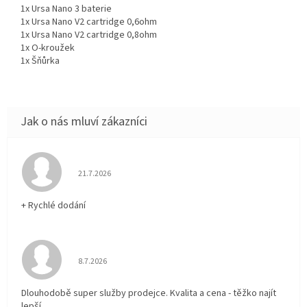
1x Ursa Nano 3 baterie
1x Ursa Nano V2 cartridge 0,6ohm
1x Ursa Nano V2 cartridge 0,8ohm
1x O-kroužek
1x Šňůrka
Hodnocení obchodu je 5 z 5 hvězdiček.
21.7.2026
+ Rychlé dodání
Hodnocení obchodu je 5 z 5 hvězdiček.
8.7.2026
Dlouhodobě super služby prodejce. Kvalita a cena - těžko najít
lepší.