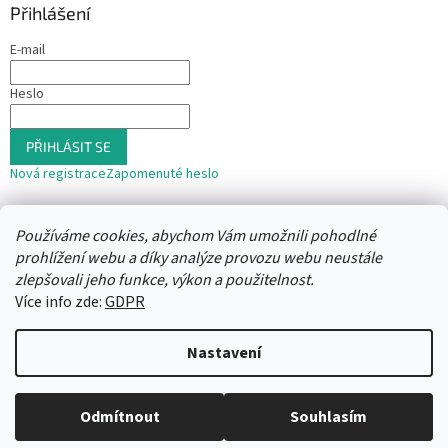
Přihlášení
E-mail
Heslo
PŘIHLÁSIT SE
Nová registrace
Zapomenuté heslo
nebo
Používáme cookies, abychom Vám umožnili pohodlné
Přihlásit se přes Seznam
prohlížení webu a díky analýze provozu webu neustále
zlepšovali jeho funkce, výkon a použitelnost.
Více info zde:
GDPR
Vytvořil Shoptet
Nastavení
Copyright 2026
Trafika12
. Všechna práva vyhrazena.
Upravit
Odmítnout
Souhlasím
nastavení cookies