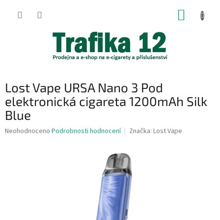
Přejít
NÁKUP
na
obsah
KOŠÍK
Lost Vape URSA Nano 3 Pod
elektronická cigareta 1200mAh Silk
Blue
Průměrné
Neohodnoceno
Podrobnosti hodnocení
Značka:
Lost Vape
hodnocení
produktu
je
0,0
z
5
hvězdiček.