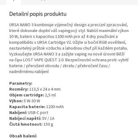
Detailní popis produktu
URSA NANO 3 kombinuje výjimečný design a precizní zpracování,
které dokonale doplní váš vapingový styl. Nabízí maximální výkon
30 W, baterii s kapacitou 1200 mAh pro až 4 dny používání a
kompatibilitu s URSA Cartridge V2. Užijte si boční RGB osvětlení,
nastavitelný průtok vzduchu a lahodnou chuť při každém potahu.
Vyzkoušejte URSA NANO 3 a zažijte vaping na nové úrovni! Běží
na čipu LOST VAPE QUEST 2.0. Bezpečnostní ochrana proti: vybití
baterie / přerušení obvodu / zkratu / překročení času /
nadměrnému nabíjení
Parametry:
Rozměry:
113,5 x 24 x 4 mm
Objem cartridge:
2,5 ml
Výkon:
5 W-30 W
Kapacita baterie:
1200 mAh
Nabíjení:
USB-C port
Nabíjecí napětí:
5V / 1A
Čistá hmotnost:
150 g
Obsah balení: