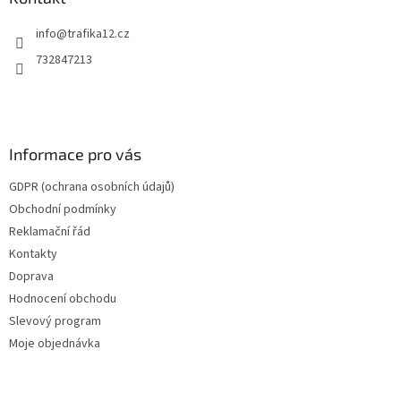
t
info
@
trafika12.cz
í
732847213
Informace pro vás
GDPR (ochrana osobních údajů)
Obchodní podmínky
Reklamační řád
Kontakty
Doprava
Hodnocení obchodu
Slevový program
Moje objednávka