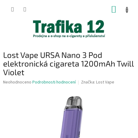
Přejít
NÁKUP
na
obsah
KOŠÍK
Lost Vape URSA Nano 3 Pod
elektronická cigareta 1200mAh Twill
Violet
Průměrné
Neohodnoceno
Podrobnosti hodnocení
Značka:
Lost Vape
hodnocení
produktu
je
0,0
z
5
hvězdiček.