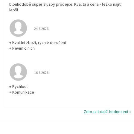
Dlouhodobě super služby prodejce. Kvalita a cena - těžko najít
lepší.
Hodnocení obchodu je 5 z 5 hvězdiček.
24.6.2026
+ Kvalitní zboží, rychlé doručení
+ Nevím o nich
Hodnocení obchodu je 5 z 5 hvězdiček.
16.6.2026
+ Rychlost
+ Komunikace
Zobrazit další hodnocení
Z
á