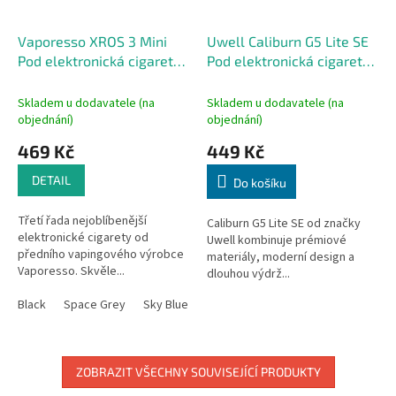
Vaporesso XROS 3 Mini
Uwell Caliburn G5 Lite SE
Pod elektronická cigareta
Pod elektronická cigareta
1000mAh
1600mAh Blue Leather
Skladem u dodavatele (na
Skladem u dodavatele (na
objednání)
objednání)
469 Kč
449 Kč
DETAIL
Do košíku
Třetí řada nejoblíbenější
Caliburn G5 Lite SE od značky
elektronické cigarety od
Uwell kombinuje prémiové
předního vapingového výrobce
materiály, moderní design a
Vaporesso. Skvěle...
dlouhou výdrž...
Black
Space Grey
Sky Blue
Icy Silver
Navy Blue
Rose Pink
ZOBRAZIT VŠECHNY SOUVISEJÍCÍ PRODUKTY