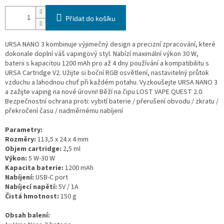
Přidat do košíku
URSA NANO 3 kombinuje výjimečný design a precizní zpracování, které
dokonale doplní váš vapingový styl. Nabízí maximální výkon 30 W,
baterii s kapacitou 1200 mAh pro až 4 dny používání a kompatibilitu s
URSA Cartridge V2. Užijte si boční RGB osvětlení, nastavitelný průtok
vzduchu a lahodnou chuť při každém potahu. Vyzkoušejte URSA NANO 3
a zažijte vaping na nové úrovni! Běží na čipu LOST VAPE QUEST 2.0.
Bezpečnostní ochrana proti: vybití baterie / přerušení obvodu / zkratu /
překročení času / nadměrnému nabíjení
Parametry:
Rozměry:
113,5 x 24 x 4 mm
Objem cartridge:
2,5 ml
Výkon:
5 W-30 W
Kapacita baterie:
1200 mAh
Nabíjení:
USB-C port
Nabíjecí napětí:
5V / 1A
Čistá hmotnost:
150 g
Obsah balení: