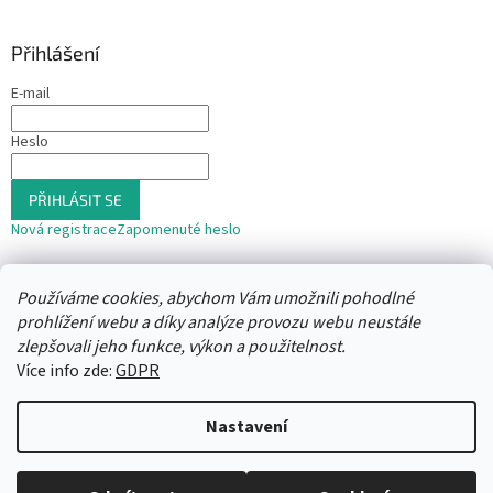
Přihlášení
E-mail
Heslo
PŘIHLÁSIT SE
Nová registrace
Zapomenuté heslo
nebo
Používáme cookies, abychom Vám umožnili pohodlné
Přihlásit se přes Seznam
prohlížení webu a díky analýze provozu webu neustále
zlepšovali jeho funkce, výkon a použitelnost.
Více info zde:
GDPR
Vytvořil Shoptet
Nastavení
Copyright 2026
Trafika12
. Všechna práva vyhrazena.
Upravit