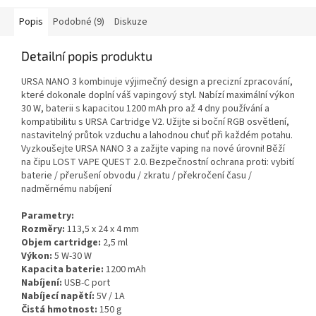
Popis
Podobné (9)
Diskuze
Detailní popis produktu
URSA NANO 3 kombinuje výjimečný design a precizní zpracování,
které dokonale doplní váš vapingový styl. Nabízí maximální výkon
30 W, baterii s kapacitou 1200 mAh pro až 4 dny používání a
kompatibilitu s URSA Cartridge V2. Užijte si boční RGB osvětlení,
nastavitelný průtok vzduchu a lahodnou chuť při každém potahu.
Vyzkoušejte URSA NANO 3 a zažijte vaping na nové úrovni! Běží
na čipu LOST VAPE QUEST 2.0. Bezpečnostní ochrana proti: vybití
baterie / přerušení obvodu / zkratu / překročení času /
nadměrnému nabíjení
Parametry:
Rozměry:
113,5 x 24 x 4 mm
Objem cartridge:
2,5 ml
Výkon:
5 W-30 W
Kapacita baterie:
1200 mAh
Nabíjení:
USB-C port
Nabíjecí napětí:
5V / 1A
Čistá hmotnost:
150 g