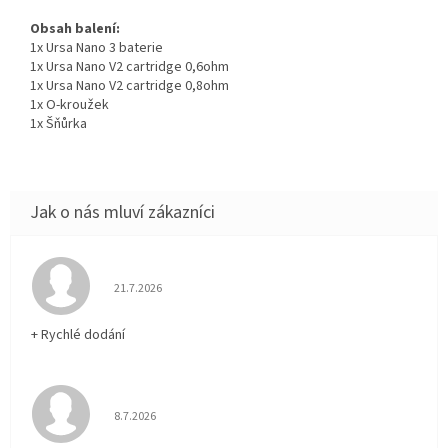
Obsah balení:
1x Ursa Nano 3 baterie
1x Ursa Nano V2 cartridge 0,6ohm
1x Ursa Nano V2 cartridge 0,8ohm
1x O-kroužek
1x Šňůrka
Hodnocení obchodu je 5 z 5 hvězdiček.
21.7.2026
+ Rychlé dodání
Hodnocení obchodu je 5 z 5 hvězdiček.
8.7.2026