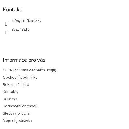
p
a
Kontakt
t
info
@
trafika12.cz
í
732847213
Informace pro vás
GDPR (ochrana osobních údajů)
Obchodní podmínky
Reklamační řád
Kontakty
Doprava
Hodnocení obchodu
Slevový program
Moje objednávka