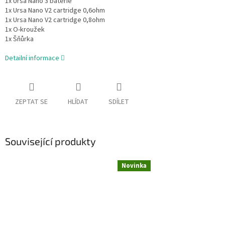
1x Ursa Nano 3 baterie
1x Ursa Nano V2 cartridge 0,6ohm
1x Ursa Nano V2 cartridge 0,8ohm
1x O-kroužek
1x Šňůrka
Detailní informace
ZEPTAT SE
HLÍDAT
SDÍLET
Související produkty
Novinka