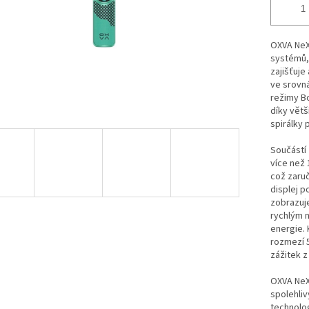
OXVA NeX
systémů, 
zajišťuje
ve srovná
režimy Bo
díky větš
spirálky 
Součástí 
více než 
což zaruč
displej p
zobrazuje
rychlým n
energie.
rozmezí 5
zážitek z
OXVA NeXL
spolehli
technolog