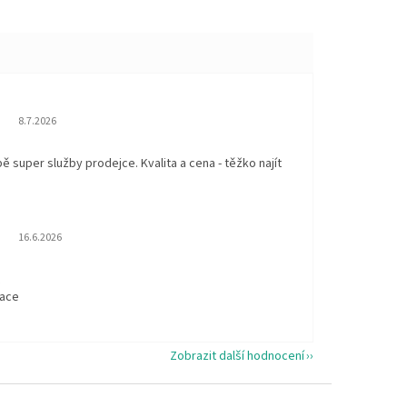
Hodnocení obchodu je 5 z 5 hvězdiček.
8.7.2026
 super služby prodejce. Kvalita a cena - těžko najít
Hodnocení obchodu je 5 z 5 hvězdiček.
16.6.2026
t
kace
Zobrazit další hodnocení