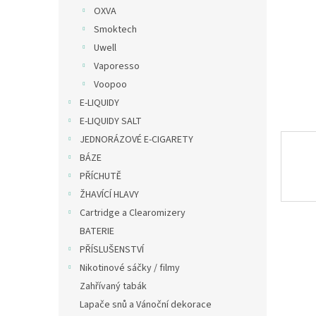
n
OXVA
e
Smoktech
l
Uwell
Vaporesso
Voopoo
E-LIQUIDY
E-LIQUIDY SALT
JEDNORÁZOVÉ E-CIGARETY
BÁZE
PŘÍCHUTĚ
ŽHAVÍCÍ HLAVY
Cartridge a Clearomizery
BATERIE
PŘÍSLUŠENSTVÍ
Nikotinové sáčky / filmy
Zahřívaný tabák
Lapače snů a Vánoční dekorace