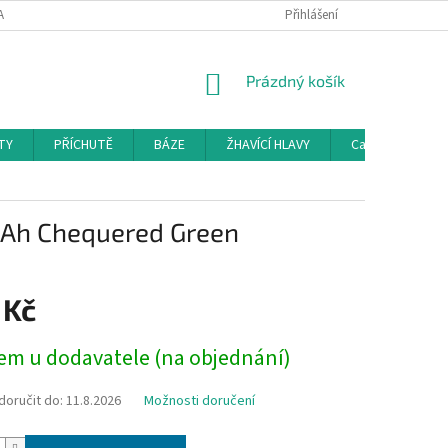
AMAČNÍ ŘÁD
KONTAKTY
DOPRAVA
Přihlášení
HODNOCENÍ OBCHODU
NÁKUPNÍ
Prázdný košík
KOŠÍK
TY
PŘÍCHUTĚ
BÁZE
ŽHAVÍCÍ HLAVY
Cartridge a Cle
mAh Chequered Green
 Kč
em u dodavatele (na objednání)
oručit do:
11.8.2026
Možnosti doručení