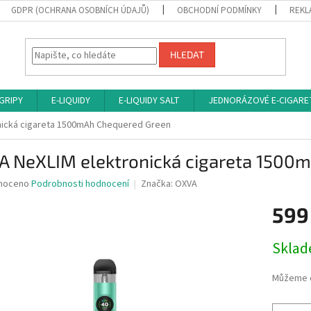
GDPR (OCHRANA OSOBNÍCH ÚDAJŮ)
OBCHODNÍ PODMÍNKY
REKL
HLEDAT
 GRIPY
E-LIQUIDY
E-LIQUIDY SALT
JEDNORÁZOVÉ E-CIGARE
nická cigareta 1500mAh Chequered Green
A NeXLIM elektronická cigareta 1500
né
noceno
Podrobnosti hodnocení
Značka:
OXVA
ní
599
u
Měrná
Sklad
cena:
ek.
Můžeme d