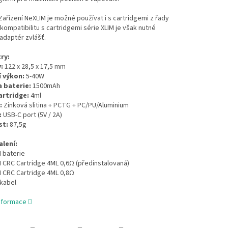
ařízení NeXLIM je možné používat i s cartridgemi z řady
 kompatibilitu s cartridgemi série XLIM je však nutné
adaptér zvlášť.
ry:
:
122 x 28,5 x 17,5 mm
 výkon:
5-40W
 baterie:
1500mAh
rtridge:
4ml
:
Zinková slitina + PCTG + PC/PU/Aluminium
:
USB-C port (5V / 2A)
t:
87,5g
lení:
 baterie
 CRC Cartridge 4ML 0,6Ω (předinstalovaná)
M CRC Cartridge 4ML 0,8Ω
 kabel
informace