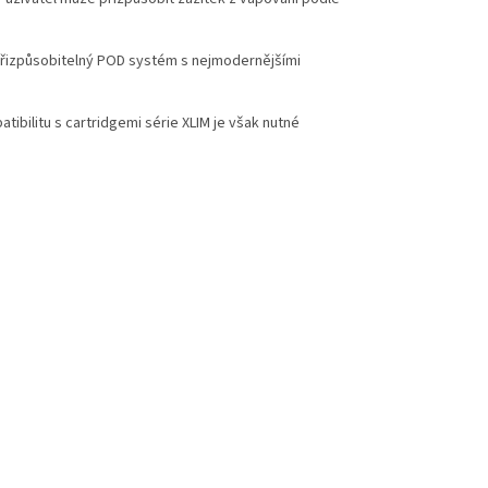
a přizpůsobitelný POD systém s nejmodernějšími
tibilitu s cartridgemi série XLIM je však nutné