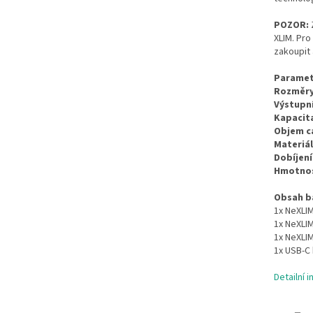
POZOR:
Z
XLIM. Pro
zakoupit 
Paramet
Rozměry
Výstupní
Kapacita
Objem ca
Materiál
Dobíjení
Hmotnos
Obsah ba
1x NeXLIM
1x NeXLIM
1x NeXLI
1x USB-C
Detailní 