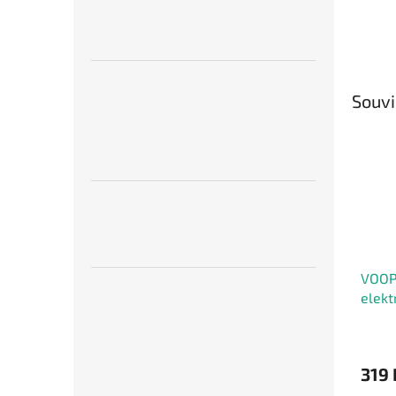
Souvi
VOOP
elekt
1000
319 