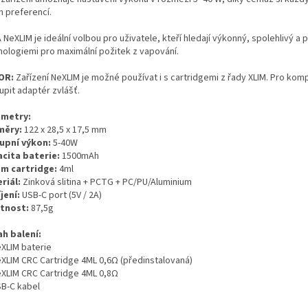
h preferencí.
 NeXLIM je ideální volbou pro uživatele, kteří hledají výkonný, spolehlivý 
nologiemi pro maximální požitek z vapování.
OR:
Zařízení NeXLIM je možné používat i s cartridgemi z řady XLIM. Pro kompa
upit adaptér zvlášť.
metry:
měry:
122 x 28,5 x 17,5 mm
upní výkon:
5-40W
cita baterie:
1500mAh
m cartridge:
4ml
riál:
Zinková slitina + PCTG + PC/PU/Aluminium
jení:
USB-C port (5V / 2A)
tnost:
87,5g
h balení:
eXLIM baterie
eXLIM CRC Cartridge 4ML 0,6Ω (předinstalovaná)
eXLIM CRC Cartridge 4ML 0,8Ω
SB-C kabel