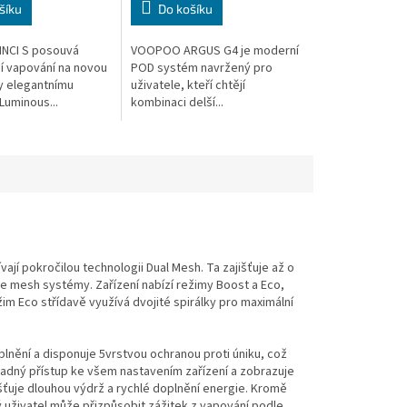
šíku
Do košíku
NCI S posouvá
VOOPOO ARGUS G4 je moderní
 vapování na novou
POD systém navržený pro
y elegantnímu
uživatele, kteří chtějí
Luminous...
kombinaci delší...
í pokročilou technologii Dual Mesh. Ta zajišťuje až o
le mesh systémy. Zařízení nabízí režimy Boost a Eco,
im Eco střídavě využívá dvojité spirálky pro maximální
plnění a disponuje 5vrstvou ochranou proti úniku, což
snadný přístup ke všem nastavením zařízení a zobrazuje
šťuje dlouhou výdrž a rychlé doplnění energie. Kromě
 uživatel může přizpůsobit zážitek z vapování podle