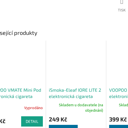
TISK
sející produkty
OO VMATE Mini Pod
iSmoka-Eleaf IORE LITE 2
VOOPOO V
ronická cigareta
elektronická cigareta
elektroni
mAh Matcha Green
490mAh White
2000mAh
Skladem u dodavatele (na
Skla
Vyprodáno
objednání)
249 Kč
399 Kč
Kč
DETAIL