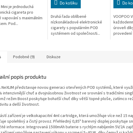
Do košíku
Do ko
Mini je jednoduchá
onická cigareta pro
Druhá řada oblíbené
VOOPOO VI
 vapování s maximálním
nízkonákladové elektronické
každodenní
kem. Pod...
cigarety s populárním POD
úroveň dík
systémem od společnosti...
provedení 
s
Podobné (9)
Diskuze
ailní popis produktu
 NeXLIM představuje novou generaci otevřených POD systémů, které využívaj
% intenzivnější chuť a dvojnásobnou životnost ve srovnání s tradičními sing
emž režim Boost poskytuje bohatší chuť díky větší topné ploše, zatímco rež
ivitu a delší životnost.
stí zařízení je velkokapacitní 4ml cartridge, která umožňuje více než 15 na
čuje spolehlivý a čistý provoz. Přehledný 0,85" barevný displej poskytuje 
žité informace. Integrovaná 1500mAh baterie s rychlým nabíjením 5V/2A zaji
 zařízení umožňuje nastavení výkonu v rozmezí 5–40 W, díky čemuž si každý