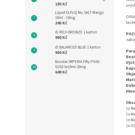
195 Kč
svýc
Liquid ELFLIQ Nic SALT Mango
OXVA
10ml - 10mg
tech
245 Kč
iD RICH BRONZE 1 karton
POZ
900 Kč
zako
iD BALANCED BLUE 1 karton
Para
900 Kč
Roz
Booster IMPERIA Fifty PG50-
Výst
VG50 5x10ml-20mg
Kapa
649 Kč
Obje
Mate
Dobí
Hmo
Obsa
1x N
1x N
1x N
1x U