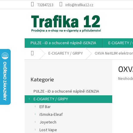
Přejít
732847213
info@trafika12.cz
na
obsah
PULZE - iD a ochucené náplně iSENZIA
E-CIGARETY /
Domů
E-CIGARETY / GRIPY
OXVA NeXLIM elektro
P
OXV
o
Přeskočit
s
Průměr
Neohod
Kategorie
kategorie
t
hodnoce
r
produkt
PULZE - iD a ochucené náplně iSENZIA
a
je
E-CIGARETY / GRIPY
0,0
n
z
Elf Bar
n
5
í
iSmoka-Eleaf
hvězdič
p
Joyetech
a
Lost Vape