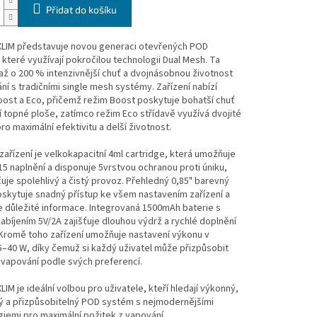
Přidat do košíku
LIM představuje novou generaci otevřených POD
které využívají pokročilou technologii Dual Mesh. Ta
 až o 200 % intenzivnější chuť a dvojnásobnou životnost
ní s tradičními single mesh systémy. Zařízení nabízí
ost a Eco, přičemž režim Boost poskytuje bohatší chuť
í topné ploše, zatímco režim Eco střídavě využívá dvojité
pro maximální efektivitu a delší životnost.
zařízení je velkokapacitní 4ml cartridge, která umožňuje
15 naplnění a disponuje 5vrstvou ochranou proti úniku,
uje spolehlivý a čistý provoz. Přehledný 0,85" barevný
oskytuje snadný přístup ke všem nastavením zařízení a
 důležité informace. Integrovaná 1500mAh baterie s
abíjením 5V/2A zajišťuje dlouhou výdrž a rychlé doplnění
 Kromě toho zařízení umožňuje nastavení výkonu v
–40 W, díky čemuž si každý uživatel může přizpůsobit
 vapování podle svých preferencí.
IM je ideální volbou pro uživatele, kteří hledají výkonný,
vý a přizpůsobitelný POD systém s nejmodernějšími
iemi pro maximální požitek z vapování.