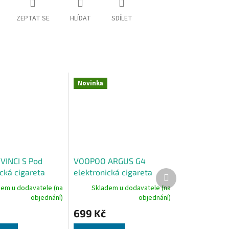
ZEPTAT SE
HLÍDAT
SDÍLET
Novinka
INCI S Pod
VOOPOO ARGUS G4
cká cigareta
elektronická cigareta
Další
produkt
 Neon
1650mAh Blue
dem u dodavatele (na
Skladem u dodavatele (na
objednání)
objednání)
699 Kč