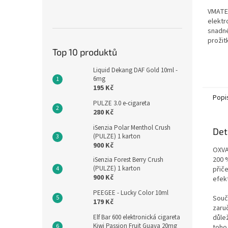
VMATE 
elektr
snadné
prožit
Top 10 produktů
Liquid Dekang DAF Gold 10ml -
6mg
195 Kč
Popi
PULZE 3.0 e-cigareta
280 Kč
iSenzia Polar Menthol Crush
Det
(PULZE) 1 karton
900 Kč
OXVA
200 
iSenzia Forest Berry Crush
(PULZE) 1 karton
přič
900 Kč
efekt
PEEGEE - Lucky Color 10ml
Součá
179 Kč
zaru
Elf Bar 600 elektronická cigareta
důle
Kiwi Passion Fruit Guava 20mg
toho