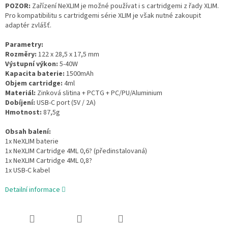
POZOR:
Zařízení NeXLIM je možné používat i s cartridgemi z řady XLIM.
Pro kompatibilitu s cartridgemi série XLIM je však nutné zakoupit
adaptér zvlášť.
Parametry:
Rozměry:
122 x 28,5 x 17,5 mm
Výstupní výkon:
5-40W
Kapacita baterie:
1500mAh
Objem cartridge:
4ml
Materiál:
Zinková slitina + PCTG + PC/PU/Aluminium
Dobíjení:
USB-C port (5V / 2A)
Hmotnost:
87,5g
Obsah balení:
1x NeXLIM baterie
1x NeXLIM Cartridge 4ML 0,6? (předinstalovaná)
1x NeXLIM Cartridge 4ML 0,8?
1x USB-C kabel
Detailní informace