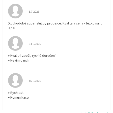
Hodnocení obchodu je 5 z 5 hvězdiček.
8.7.2026
Dlouhodobě super služby prodejce. Kvalita a cena - těžko najít
lepší.
Hodnocení obchodu je 5 z 5 hvězdiček.
24.6.2026
+ Kvalitní zboží, rychlé doručení
+ Nevím o nich
Hodnocení obchodu je 5 z 5 hvězdiček.
16.6.2026
+ Rychlost
+ Komunikace