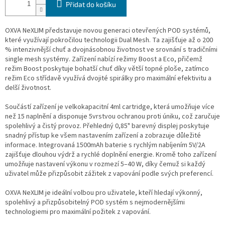
Přidat do košíku
OXVA NeXLIM představuje novou generaci otevřených POD systémů,
které využívají pokročilou technologii Dual Mesh. Ta zajišťuje až o 200
% intenzivnější chuť a dvojnásobnou životnost ve srovnání s tradičními
single mesh systémy. Zařízení nabízí režimy Boost a Eco, přičemž
režim Boost poskytuje bohatší chuť díky větší topné ploše, zatímco
režim Eco střídavě využívá dvojité spirálky pro maximální efektivitu a
delší životnost.
Součástí zařízení je velkokapacitní 4ml cartridge, která umožňuje více
než 15 naplnění a disponuje 5vrstvou ochranou proti úniku, což zaručuje
spolehlivý a čistý provoz. Přehledný 0,85" barevný displej poskytuje
snadný přístup ke všem nastavením zařízení a zobrazuje důležité
informace. Integrovaná 1500mAh baterie s rychlým nabíjením 5V/2A
zajišťuje dlouhou výdrž a rychlé doplnění energie. Kromě toho zařízení
umožňuje nastavení výkonu v rozmezí 5–40 W, díky čemuž si každý
uživatel může přizpůsobit zážitek z vapování podle svých preferencí.
OXVA NeXLIM je ideální volbou pro uživatele, kteří hledají výkonný,
spolehlivý a přizpůsobitelný POD systém s nejmodernějšími
technologiemi pro maximální požitek z vapování.