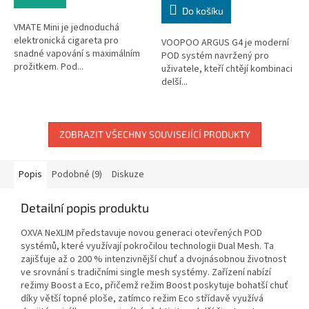
Do košíku
VMATE Mini je jednoduchá
elektronická cigareta pro
VOOPOO ARGUS G4 je moderní
snadné vapování s maximálním
POD systém navržený pro
prožitkem. Pod...
uživatele, kteří chtějí kombinaci
delší...
ZOBRAZIT VŠECHNY SOUVISEJÍCÍ PRODUKTY
Popis
Podobné (9)
Diskuze
Detailní popis produktu
OXVA NeXLIM představuje novou generaci otevřených POD
systémů, které využívají pokročilou technologii Dual Mesh. Ta
zajišťuje až o 200 % intenzivnější chuť a dvojnásobnou životnost
ve srovnání s tradičními single mesh systémy. Zařízení nabízí
režimy Boost a Eco, přičemž režim Boost poskytuje bohatší chuť
díky větší topné ploše, zatímco režim Eco střídavě využívá