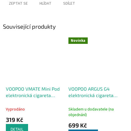
ZEPTAT SE
HLÍDAT
SDÍLET
Související produkty
Novinka
VOOPOO VMATE Mini Pod
VOOPOO ARGUS G4
elektronická cigareta
elektronická cigareta
1000mAh Sakura Pink
1650mAh Green
Vyprodáno
Skladem u dodavatele (na
objednání)
319 Kč
699 Kč
DETAIL