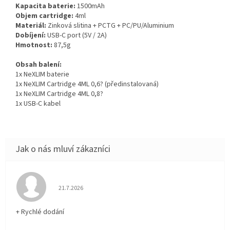
Kapacita baterie:
1500mAh
Objem cartridge:
4ml
Materiál:
Zinková slitina + PCTG + PC/PU/Aluminium
Dobíjení:
USB-C port (5V / 2A)
Hmotnost:
87,5g
Obsah balení:
1x NeXLIM baterie
1x NeXLIM Cartridge 4ML 0,6? (předinstalovaná)
1x NeXLIM Cartridge 4ML 0,8?
1x USB-C kabel
Hodnocení obchodu je 5 z 5 hvězdiček.
21.7.2026
+ Rychlé dodání