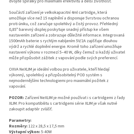
dvojité spirálky pro maximální efektivitu a delší životnost.
Součástí zařízení je velkokapacitní 4ml cartridge, která
umožňuje více než 15 naplnění a disponuje 5vrstvou ochranou
proti úniku, což zaručuje spolehlivý a čistý provoz. Přehledný
0,85" barevný displej poskytuje snadný přístup ke všem
nastavením zařízení a zobrazuje důležité informace. Integrovaná
1500mAh baterie s rychlým nabíjením 5V/2A zajišťuje dlouhou
výdrž a rychlé doplnění energie. Kromě toho zařízení umožňuje
nastavení výkonu v rozmezí 5–40 W, díky čemuž si každý uživatel
může přizpůsobit zážitek z vapování podle svých preferencí.
OXVA NeXLIM je ideální volbou pro uživatele, kteří hledají
výkonný, spolehlivý a přizpůsobitelný POD systém s
nejmodernějšími technologiemi pro maximální požitek z
vapování.
POZOR:
Zařízení NeXLIM je možné používat i s cartridgemi z řady
XLIM. Pro kompatibilitu s cartridgemi série XLIM je však nutné
zakoupit adaptér zvlášť.
Parametry:
Rozměry:
122 x 28,5 x 17,5 mm
Výstupní výkon:
5-40W