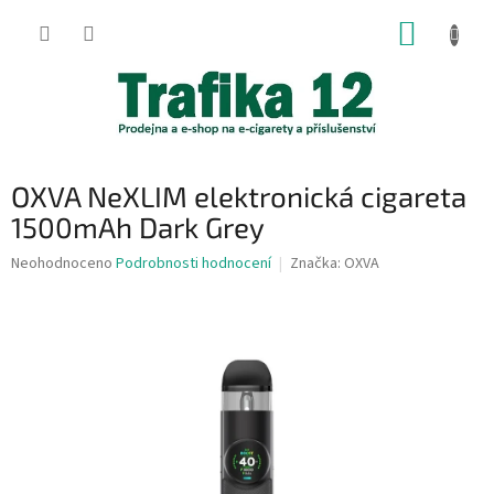
Přejít
NÁKUP
na
obsah
KOŠÍK
OXVA NeXLIM elektronická cigareta
1500mAh Dark Grey
Průměrné
Neohodnoceno
Podrobnosti hodnocení
Značka:
OXVA
hodnocení
produktu
je
0,0
z
5
hvězdiček.