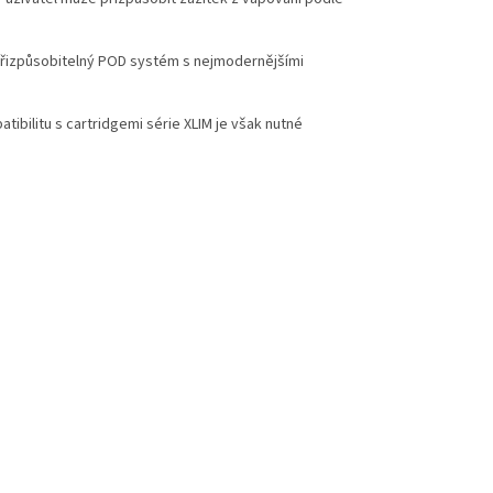
a přizpůsobitelný POD systém s nejmodernějšími
tibilitu s cartridgemi série XLIM je však nutné