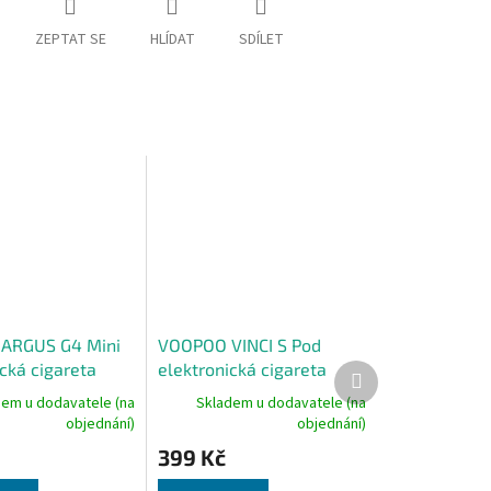
ZEPTAT SE
HLÍDAT
SDÍLET
ARGUS G4 Mini
VOOPOO VINCI S Pod
cká cigareta
elektronická cigareta
Další
produkt
 Green
2000mAh Blue Gradient
dem u dodavatele (na
Skladem u dodavatele (na
objednání)
objednání)
399 Kč