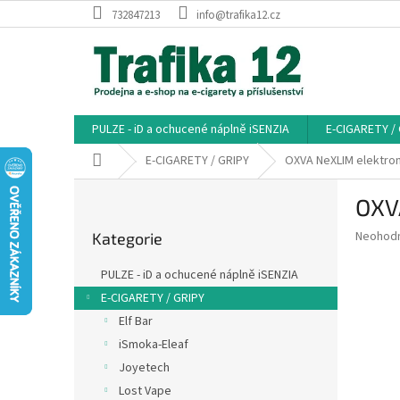
Přejít
732847213
info@trafika12.cz
na
obsah
PULZE - iD a ochucené náplně iSENZIA
E-CIGARETY /
Domů
E-CIGARETY / GRIPY
OXVA NeXLIM elektron
P
OXV
o
Přeskočit
s
Průměr
Neohod
Kategorie
kategorie
t
hodnoce
r
produkt
PULZE - iD a ochucené náplně iSENZIA
a
je
E-CIGARETY / GRIPY
0,0
n
z
Elf Bar
n
5
í
iSmoka-Eleaf
hvězdič
p
Joyetech
a
Lost Vape