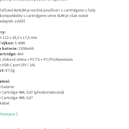
ařízení NeXLIM je možné používat i s cartridgemi z řady
 kompatibilitu s cartridgemi série XLIM je však nutné
adaptér zvlášť.
ry:
:
122 x 28,5 x 17,5 mm
 výkon:
5-40W
 baterie:
1500mAh
rtridge:
4ml
:
Zinková slitina + PCTG + PC/PU/Aluminium
:
USB-C port (5V / 2A)
t:
87,5g
lení:
 baterie
 Cartridge 4ML 0,6? (předinstalovaná)
 Cartridge 4ML 0,8?
 kabel
informace