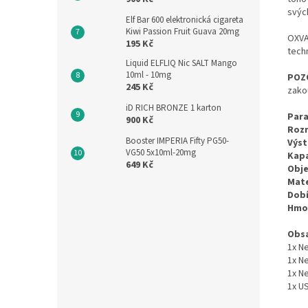
svýc
Elf Bar 600 elektronická cigareta
Kiwi Passion Fruit Guava 20mg
OXVA
195 Kč
tech
Liquid ELFLIQ Nic SALT Mango
10ml - 10mg
POZ
245 Kč
zako
iD RICH BRONZE 1 karton
Para
900 Kč
Roz
Booster IMPERIA Fifty PG50-
Výst
VG50 5x10ml-20mg
Kapa
649 Kč
Obje
Mate
Dobí
Hmo
Obsa
1x N
1x N
1x N
1x U