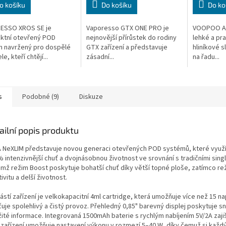
o košíku
Do košíku
Do ko
ESSO XROS SE je
Vaporesso GTX ONE PRO je
VOOPOO AR
ktní otevřený POD
nejnovější přírůstek do rodiny
lehké a pra
 navržený pro dospělé
GTX zařízení a představuje
hliníkové s
le, kteří chtějí...
zásadní...
na řadu...
s
Podobné (9)
Diskuze
ailní popis produktu
 NeXLIM představuje novou generaci otevřených POD systémů, které využívaj
% intenzivnější chuť a dvojnásobnou životnost ve srovnání s tradičními sing
emž režim Boost poskytuje bohatší chuť díky větší topné ploše, zatímco rež
ivitu a delší životnost.
stí zařízení je velkokapacitní 4ml cartridge, která umožňuje více než 15 na
čuje spolehlivý a čistý provoz. Přehledný 0,85" barevný displej poskytuje 
žité informace. Integrovaná 1500mAh baterie s rychlým nabíjením 5V/2A zaji
 zařízení umožňuje nastavení výkonu v rozmezí 5–40 W, díky čemuž si každý