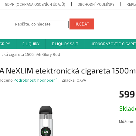
GDPR (OCHRANA OSOBNÍCH ÚDAJŮ)
OBCHODNÍ PODMÍNKY
REKL
HLEDAT
 GRIPY
E-LIQUIDY
E-LIQUIDY SALT
JEDNORÁZOVÉ E-CIGARE
ická cigareta 1500mAh Glory Red
A NeXLIM elektronická cigareta 1500m
né
noceno
Podrobnosti hodnocení
Značka:
OXVA
ní
599
u
Měrná
Sklad
cena:
ek.
Můžeme d