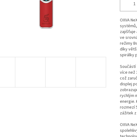
OXVA NeX
systémů, 
zajišťuje
ve srovná
režimy Bo
díky větš
spirálky 
Součástí 
více než 
což zaruč
displej p
zobrazuje
rychlým n
energie.
rozmezí 5
zážitek z
OXVA NeXL
spolehli
technolog