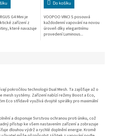
šíku
Do košíku
GUS G4 Mini je
VOOPOO VINCI S posouvá
ktické zařízení z
každodenní vapování na novou
litiny, které navazuje
úroveň díky elegantnímu
provedení Luminous...
í pokročilou technologii Dual Mesh. Ta zajišťuje až o
le mesh systémy. Zařízení nabízí režimy Boost a Eco,
im Eco střídavě využívá dvojité spirálky pro maximální
plnění a disponuje 5vrstvou ochranou proti úniku, což
snadný přístup ke všem nastavením zařízení a zobrazuje
šťuje dlouhou výdrž a rychlé doplnění energie. Kromě
 uživatel může přizpůsobit zážitek z vapování podle