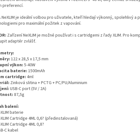
h preferencí.
 NeXLIM je ideální volbou pro uživatele, kteří hledají výkonný, spolehlivý 
nologiemi pro maximální požitek z vapování.
OR:
Zařízení NeXLIM je možné používat i s cartridgemi z řady XLIM. Pro kompa
upit adaptér zvlášť.
metry:
měry:
122 x 28,5 x 17,5 mm
upní výkon:
5-40W
cita baterie:
1500mAh
m cartridge:
4ml
riál:
Zinková slitina + PCTG + PC/PU/Aluminium
jení:
USB-C port (5V / 2A)
tnost:
87,5g
h balení:
eXLIM baterie
eXLIM Cartridge 4ML 0,6? (předinstalovaná)
eXLIM Cartridge 4ML 0,8?
SB-C kabel