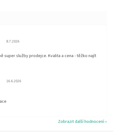
Hodnocení obchodu je 5 z 5 hvězdiček.
8.7.2026
 super služby prodejce. Kvalita a cena - těžko najít
Hodnocení obchodu je 5 z 5 hvězdiček.
16.6.2026
t
kace
Zobrazit další hodnocení