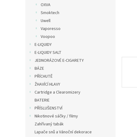
n
OXVA
e
Smoktech
l
Uwell
Vaporesso
Voopoo
E-LIQUIDY
E-LIQUIDY SALT
JEDNORÁZOVÉ E-CIGARETY
BÁZE
PŘÍCHUTĚ
ŽHAVÍCÍ HLAVY
Cartridge a Clearomizery
BATERIE
PŘÍSLUŠENSTVÍ
Nikotinové sáčky / filmy
Zahřívaný tabák
Lapače snů a Vánoční dekorace