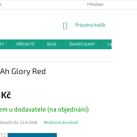
AMAČNÍ ŘÁD
KONTAKTY
DOPRAVA
Přihlášení
HODNOCENÍ OBCHODU
NÁKUPNÍ
Prázdný košík
KOŠÍK
TY
PŘÍCHUTĚ
BÁZE
ŽHAVÍCÍ HLAVY
Cartridge a Cle
Ah Glory Red
 Kč
em u dodavatele (na objednání)
oručit do:
12.8.2026
Možnosti doručení