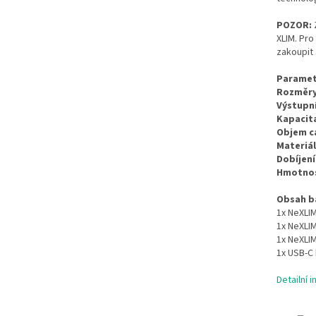
POZOR:
Z
XLIM. Pro
zakoupit 
Paramet
Rozměry
Výstupní
Kapacita
Objem ca
Materiál
Dobíjení
Hmotnos
Obsah ba
1x NeXLIM
1x NeXLIM
1x NeXLIM
1x USB-C
Detailní 