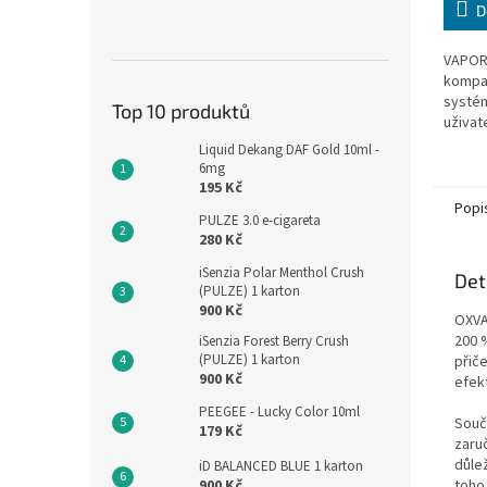
D
VAPOR
kompa
systém
Top 10 produktů
uživate
Liquid Dekang DAF Gold 10ml -
6mg
195 Kč
Popi
PULZE 3.0 e-cigareta
280 Kč
iSenzia Polar Menthol Crush
Det
(PULZE) 1 karton
900 Kč
OXVA
200 
iSenzia Forest Berry Crush
(PULZE) 1 karton
přič
900 Kč
efekt
PEEGEE - Lucky Color 10ml
Součá
179 Kč
zaru
důle
iD BALANCED BLUE 1 karton
900 Kč
toho