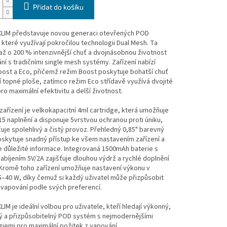
Přidat do košíku
LIM představuje novou generaci otevřených POD
které využívají pokročilou technologii Dual Mesh. Ta
 až o 200 % intenzivnější chuť a dvojnásobnou životnost
ní s tradičními single mesh systémy. Zařízení nabízí
ost a Eco, přičemž režim Boost poskytuje bohatší chuť
í topné ploše, zatímco režim Eco střídavě využívá dvojité
pro maximální efektivitu a delší životnost.
zařízení je velkokapacitní 4ml cartridge, která umožňuje
15 naplnění a disponuje 5vrstvou ochranou proti úniku,
uje spolehlivý a čistý provoz. Přehledný 0,85" barevný
oskytuje snadný přístup ke všem nastavením zařízení a
 důležité informace. Integrovaná 1500mAh baterie s
abíjením 5V/2A zajišťuje dlouhou výdrž a rychlé doplnění
 Kromě toho zařízení umožňuje nastavení výkonu v
–40 W, díky čemuž si každý uživatel může přizpůsobit
 vapování podle svých preferencí.
IM je ideální volbou pro uživatele, kteří hledají výkonný,
vý a přizpůsobitelný POD systém s nejmodernějšími
iemi pro maximální požitek z vapování.