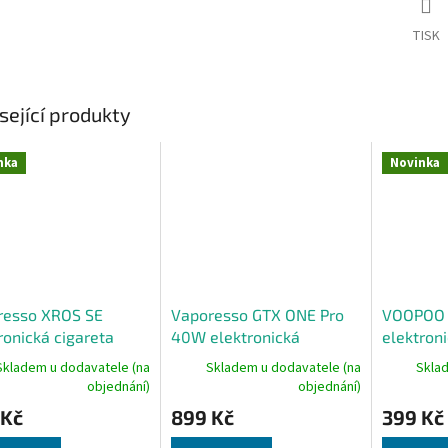
TISK
sející produkty
nka
Novinka
resso XROS SE
Vaporesso GTX ONE Pro
VOOPOO 
ronická cigareta
40W elektronická
elektroni
mAh Baby Pink
cigareta 3000mAh Blue
1650mAh
Skladem u dodavatele (na
Skladem u dodavatele (na
Skla
objednání)
objednání)
 Kč
899 Kč
399 Kč