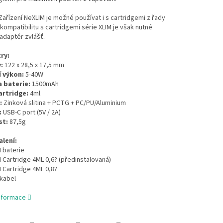
ařízení NeXLIM je možné používat i s cartridgemi z řady
 kompatibilitu s cartridgemi série XLIM je však nutné
adaptér zvlášť.
ry:
:
122 x 28,5 x 17,5 mm
 výkon:
5-40W
 baterie:
1500mAh
rtridge:
4ml
:
Zinková slitina + PCTG + PC/PU/Aluminium
:
USB-C port (5V / 2A)
t:
87,5g
lení:
 baterie
 Cartridge 4ML 0,6? (předinstalovaná)
 Cartridge 4ML 0,8?
 kabel
informace