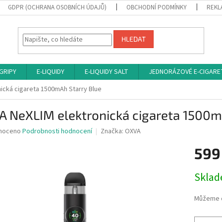
GDPR (OCHRANA OSOBNÍCH ÚDAJŮ)
OBCHODNÍ PODMÍNKY
REKL
HLEDAT
 GRIPY
E-LIQUIDY
E-LIQUIDY SALT
JEDNORÁZOVÉ E-CIGARE
ická cigareta 1500mAh Starry Blue
A NeXLIM elektronická cigareta 1500m
né
noceno
Podrobnosti hodnocení
Značka:
OXVA
ní
599
u
Měrná
Sklad
cena:
ek.
Můžeme d