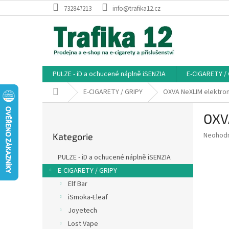
Přejít
732847213
info@trafika12.cz
na
obsah
PULZE - iD a ochucené náplně iSENZIA
E-CIGARETY /
Domů
E-CIGARETY / GRIPY
OXVA NeXLIM elektron
P
OXV
o
Přeskočit
s
Průměr
Neohod
Kategorie
kategorie
t
hodnoce
r
produkt
PULZE - iD a ochucené náplně iSENZIA
a
je
E-CIGARETY / GRIPY
0,0
n
z
Elf Bar
n
5
í
iSmoka-Eleaf
hvězdič
p
Joyetech
a
Lost Vape