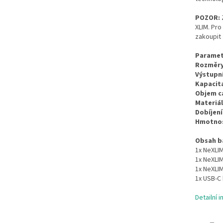
POZOR:
Z
XLIM. Pro
zakoupit 
Paramet
Rozměry
Výstupní
Kapacita
Objem ca
Materiál
Dobíjení
Hmotnos
Obsah ba
1x NeXLIM
1x NeXLIM
1x NeXLIM
1x USB-C
Detailní 