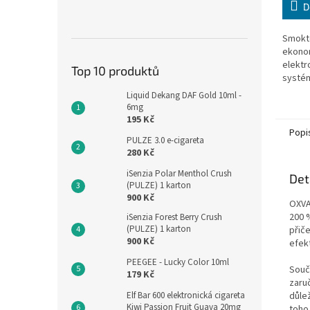
D
Smokt
ekonom
elektr
Top 10 produktů
systém
Liquid Dekang DAF Gold 10ml -
6mg
195 Kč
Popi
PULZE 3.0 e-cigareta
280 Kč
iSenzia Polar Menthol Crush
Det
(PULZE) 1 karton
900 Kč
OXVA
200 
iSenzia Forest Berry Crush
(PULZE) 1 karton
přič
900 Kč
efekt
PEEGEE - Lucky Color 10ml
Součá
179 Kč
zaru
Elf Bar 600 elektronická cigareta
důle
Kiwi Passion Fruit Guava 20mg
toho