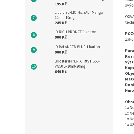
195 Kč
svýc
Liquid ELFLIQ Nic SALT Mango
OXVA
10ml - 10mg
tech
245 Kč
iD RICH BRONZE 1 karton
POZ
900 Kč
zako
iD BALANCED BLUE 1 karton
Para
900 Kč
Roz
Booster IMPERIA Fifty PG50-
Výst
VG50 5x10ml-20mg
Kapa
649 Kč
Obje
Mate
Dobí
Hmo
Obsa
1x N
1x N
1x N
1x U