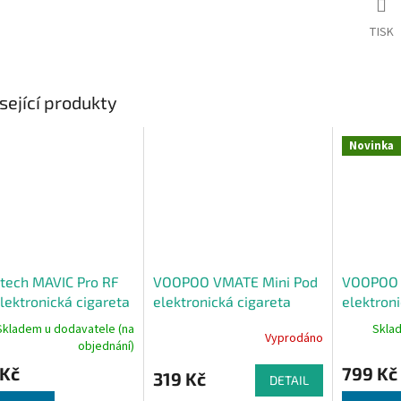
TISK
sející produkty
Novinka
tech MAVIC Pro RF
VOOPOO VMATE Mini Pod
VOOPOO 
lektronická cigareta
elektronická cigareta
elektroni
mAh Grey
1000mAh Matcha Green
1500mAh
Skladem u dodavatele (na
Skla
Vyprodáno
objednání)
 Kč
799 Kč
319 Kč
DETAIL