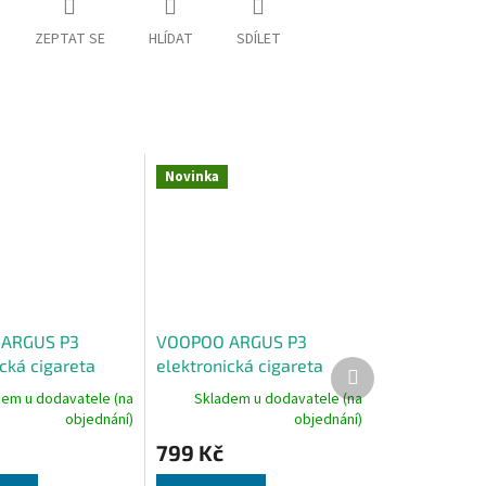
ZEPTAT SE
HLÍDAT
SDÍLET
Novinka
ARGUS P3
VOOPOO ARGUS P3
cká cigareta
elektronická cigareta
Další
produkt
 Red Leather
1500mAh Brown Leather
dem u dodavatele (na
Skladem u dodavatele (na
objednání)
objednání)
799 Kč