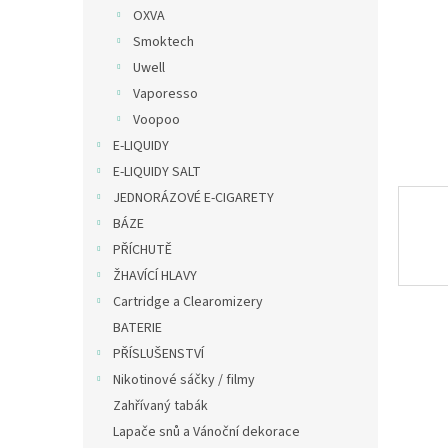
n
OXVA
e
Smoktech
l
Uwell
Vaporesso
Voopoo
E-LIQUIDY
E-LIQUIDY SALT
JEDNORÁZOVÉ E-CIGARETY
BÁZE
PŘÍCHUTĚ
ŽHAVÍCÍ HLAVY
Cartridge a Clearomizery
BATERIE
PŘÍSLUŠENSTVÍ
Nikotinové sáčky / filmy
Zahřívaný tabák
Lapače snů a Vánoční dekorace