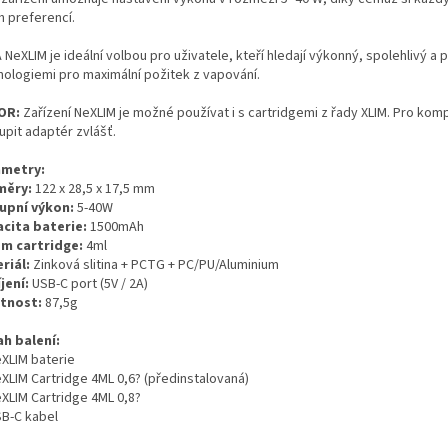
h preferencí.
 NeXLIM je ideální volbou pro uživatele, kteří hledají výkonný, spolehlivý 
nologiemi pro maximální požitek z vapování.
OR:
Zařízení NeXLIM je možné používat i s cartridgemi z řady XLIM. Pro kompa
upit adaptér zvlášť.
metry:
měry:
122 x 28,5 x 17,5 mm
upní výkon:
5-40W
cita baterie:
1500mAh
m cartridge:
4ml
riál:
Zinková slitina + PCTG + PC/PU/Aluminium
jení:
USB-C port (5V / 2A)
tnost:
87,5g
h balení:
eXLIM baterie
eXLIM Cartridge 4ML 0,6? (předinstalovaná)
eXLIM Cartridge 4ML 0,8?
SB-C kabel