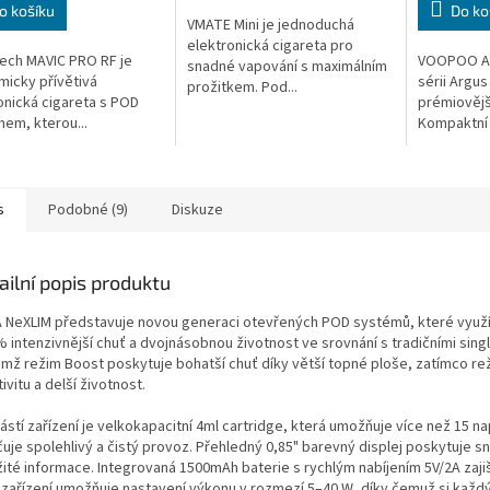
o košíku
Do ko
VMATE Mini je jednoduchá
elektronická cigareta pro
ech MAVIC PRO RF je
VOOPOO Ar
snadné vapování s maximálním
icky přívětivá
sérii Argu
prožitkem. Pod...
onická cigareta s POD
prémiovějš
em, kterou...
Kompaktní 
s
Podobné (9)
Diskuze
ailní popis produktu
 NeXLIM představuje novou generaci otevřených POD systémů, které využívaj
% intenzivnější chuť a dvojnásobnou životnost ve srovnání s tradičními sing
emž režim Boost poskytuje bohatší chuť díky větší topné ploše, zatímco rež
ivitu a delší životnost.
stí zařízení je velkokapacitní 4ml cartridge, která umožňuje více než 15 na
čuje spolehlivý a čistý provoz. Přehledný 0,85" barevný displej poskytuje 
žité informace. Integrovaná 1500mAh baterie s rychlým nabíjením 5V/2A zaji
 zařízení umožňuje nastavení výkonu v rozmezí 5–40 W, díky čemuž si každý