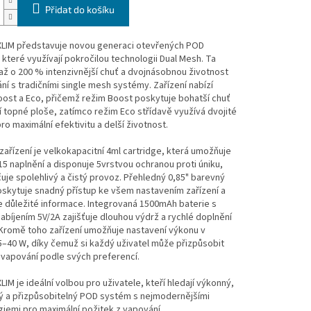
Přidat do košíku
LIM představuje novou generaci otevřených POD
které využívají pokročilou technologii Dual Mesh. Ta
 až o 200 % intenzivnější chuť a dvojnásobnou životnost
ní s tradičními single mesh systémy. Zařízení nabízí
ost a Eco, přičemž režim Boost poskytuje bohatší chuť
í topné ploše, zatímco režim Eco střídavě využívá dvojité
pro maximální efektivitu a delší životnost.
zařízení je velkokapacitní 4ml cartridge, která umožňuje
15 naplnění a disponuje 5vrstvou ochranou proti úniku,
uje spolehlivý a čistý provoz. Přehledný 0,85" barevný
oskytuje snadný přístup ke všem nastavením zařízení a
 důležité informace. Integrovaná 1500mAh baterie s
abíjením 5V/2A zajišťuje dlouhou výdrž a rychlé doplnění
 Kromě toho zařízení umožňuje nastavení výkonu v
–40 W, díky čemuž si každý uživatel může přizpůsobit
 vapování podle svých preferencí.
IM je ideální volbou pro uživatele, kteří hledají výkonný,
vý a přizpůsobitelný POD systém s nejmodernějšími
iemi pro maximální požitek z vapování.