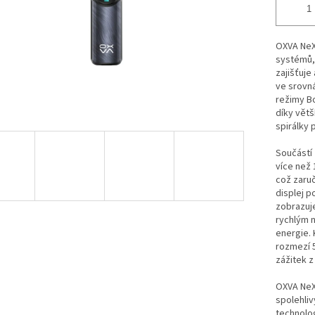
OXVA NeX
systémů, 
zajišťuje
ve srovná
režimy Bo
díky větš
spirálky 
Součástí 
více než 
což zaruč
displej p
zobrazuje
rychlým n
energie.
rozmezí 5
zážitek z
OXVA NeXL
spolehli
technolog