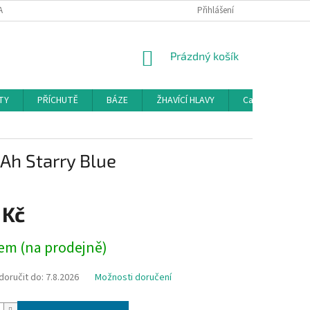
AMAČNÍ ŘÁD
KONTAKTY
DOPRAVA
Přihlášení
HODNOCENÍ OBCHODU
NÁKUPNÍ
Prázdný košík
KOŠÍK
TY
PŘÍCHUTĚ
BÁZE
ŽHAVÍCÍ HLAVY
Cartridge a Cle
Ah Starry Blue
 Kč
em (na prodejně)
oručit do:
7.8.2026
Možnosti doručení