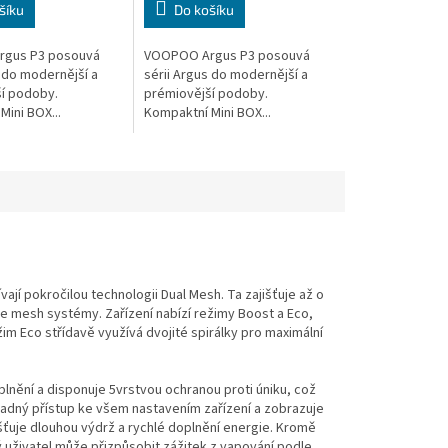
šíku
Do košíku
gus P3 posouvá
VOOPOO Argus P3 posouvá
s do modernější a
sérii Argus do modernější a
í podoby.
prémiovější podoby.
Mini BOX...
Kompaktní Mini BOX...
í pokročilou technologii Dual Mesh. Ta zajišťuje až o
le mesh systémy. Zařízení nabízí režimy Boost a Eco,
im Eco střídavě využívá dvojité spirálky pro maximální
plnění a disponuje 5vrstvou ochranou proti úniku, což
snadný přístup ke všem nastavením zařízení a zobrazuje
šťuje dlouhou výdrž a rychlé doplnění energie. Kromě
 uživatel může přizpůsobit zážitek z vapování podle