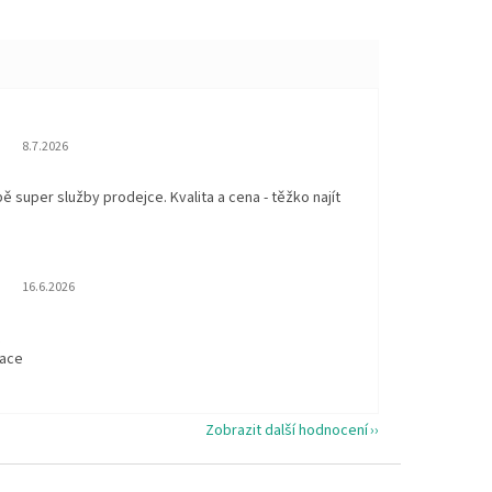
Hodnocení obchodu je 5 z 5 hvězdiček.
8.7.2026
 super služby prodejce. Kvalita a cena - těžko najít
Hodnocení obchodu je 5 z 5 hvězdiček.
16.6.2026
t
kace
Zobrazit další hodnocení