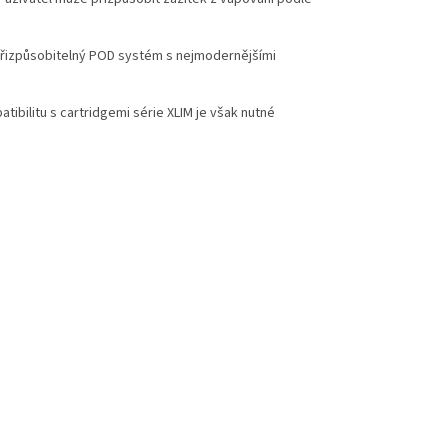
a přizpůsobitelný POD systém s nejmodernějšími
tibilitu s cartridgemi série XLIM je však nutné