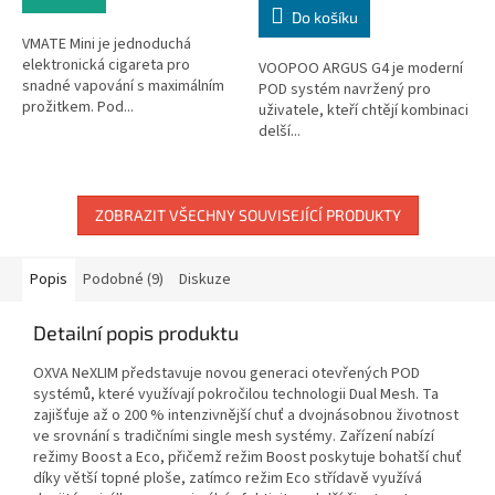
Do košíku
VMATE Mini je jednoduchá
elektronická cigareta pro
VOOPOO ARGUS G4 je moderní
snadné vapování s maximálním
POD systém navržený pro
prožitkem. Pod...
uživatele, kteří chtějí kombinaci
delší...
ZOBRAZIT VŠECHNY SOUVISEJÍCÍ PRODUKTY
Popis
Podobné (9)
Diskuze
Detailní popis produktu
OXVA NeXLIM představuje novou generaci otevřených POD
systémů, které využívají pokročilou technologii Dual Mesh. Ta
zajišťuje až o 200 % intenzivnější chuť a dvojnásobnou životnost
ve srovnání s tradičními single mesh systémy. Zařízení nabízí
režimy Boost a Eco, přičemž režim Boost poskytuje bohatší chuť
díky větší topné ploše, zatímco režim Eco střídavě využívá