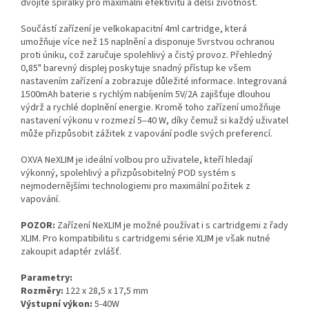
dvojité spirálky pro maximální efektivitu a delší životnost.
Součástí zařízení je velkokapacitní 4ml cartridge, která
umožňuje více než 15 naplnění a disponuje 5vrstvou ochranou
proti úniku, což zaručuje spolehlivý a čistý provoz. Přehledný
0,85" barevný displej poskytuje snadný přístup ke všem
nastavením zařízení a zobrazuje důležité informace. Integrovaná
1500mAh baterie s rychlým nabíjením 5V/2A zajišťuje dlouhou
výdrž a rychlé doplnění energie. Kromě toho zařízení umožňuje
nastavení výkonu v rozmezí 5–40 W, díky čemuž si každý uživatel
může přizpůsobit zážitek z vapování podle svých preferencí.
OXVA NeXLIM je ideální volbou pro uživatele, kteří hledají
výkonný, spolehlivý a přizpůsobitelný POD systém s
nejmodernějšími technologiemi pro maximální požitek z
vapování.
POZOR:
Zařízení NeXLIM je možné používat i s cartridgemi z řady
XLIM. Pro kompatibilitu s cartridgemi série XLIM je však nutné
zakoupit adaptér zvlášť.
Parametry:
Rozměry:
122 x 28,5 x 17,5 mm
Výstupní výkon:
5-40W