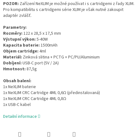
POZOR:
Zařízení NeXLIM je možné používat i s cartridgemi z řady XLIM.
Pro kompatibilitu s cartridgemi série XLIM je však nutné zakoupit
adaptér zvlášť.
Parametry:
Rozměry:
122 x 28,5 x 17,5 mm
Výstupní výkon:
5-40W
Kapacita baterie:
1500mAh
Objem cartridge:
4ml
Materiál:
Zinková slitina + PCTG + PC/PU/Aluminium
Dobíjení:
USB-C port (5V / 2A)
Hmotnost:
87,5g
Obsah balení:
1x NeXLIM baterie
1x NeXLIM CRC Cartridge 4ML 0,6Ω (předinstalovaná)
1x NeXLIM CRC Cartridge 4ML 0,8Ω
1x USB-C kabel
Detailní informace