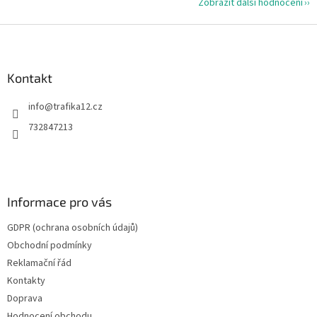
Zobrazit další hodnocení
Z
á
p
a
Kontakt
t
info
@
trafika12.cz
í
732847213
Informace pro vás
GDPR (ochrana osobních údajů)
Obchodní podmínky
Reklamační řád
Kontakty
Doprava
Hodnocení obchodu