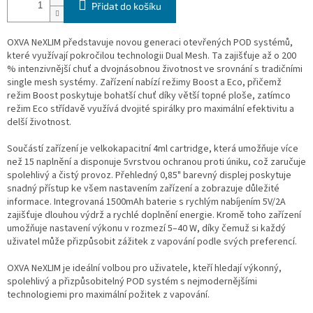
Přidat do košíku
OXVA NeXLIM představuje novou generaci otevřených POD systémů,
které využívají pokročilou technologii Dual Mesh. Ta zajišťuje až o 200
% intenzivnější chuť a dvojnásobnou životnost ve srovnání s tradičními
single mesh systémy. Zařízení nabízí režimy Boost a Eco, přičemž
režim Boost poskytuje bohatší chuť díky větší topné ploše, zatímco
režim Eco střídavě využívá dvojité spirálky pro maximální efektivitu a
delší životnost.
Součástí zařízení je velkokapacitní 4ml cartridge, která umožňuje více
než 15 naplnění a disponuje 5vrstvou ochranou proti úniku, což zaručuje
spolehlivý a čistý provoz. Přehledný 0,85" barevný displej poskytuje
snadný přístup ke všem nastavením zařízení a zobrazuje důležité
informace. Integrovaná 1500mAh baterie s rychlým nabíjením 5V/2A
zajišťuje dlouhou výdrž a rychlé doplnění energie. Kromě toho zařízení
umožňuje nastavení výkonu v rozmezí 5–40 W, díky čemuž si každý
uživatel může přizpůsobit zážitek z vapování podle svých preferencí.
OXVA NeXLIM je ideální volbou pro uživatele, kteří hledají výkonný,
spolehlivý a přizpůsobitelný POD systém s nejmodernějšími
technologiemi pro maximální požitek z vapování.