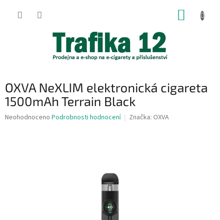
Přejít
NÁKUP
na
obsah
KOŠÍK
OXVA NeXLIM elektronická cigareta
1500mAh Terrain Black
Průměrné
Neohodnoceno
Podrobnosti hodnocení
Značka:
OXVA
hodnocení
produktu
je
0,0
z
5
hvězdiček.