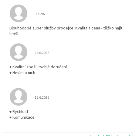
Hodnocení obchodu je 5 z 5 hvězdiček.
8.7.2026
Dlouhodobě super služby prodejce. Kvalita a cena - těžko najít
lepší.
Hodnocení obchodu je 5 z 5 hvězdiček.
24.6.2026
+ Kvalitní zboží, rychlé doručení
+ Nevím o nich
Hodnocení obchodu je 5 z 5 hvězdiček.
16.6.2026
+ Rychlost
+ Komunikace