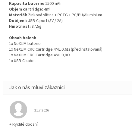
Kapacita baterie:
1500mAh
Objem cartridge:
4ml
Materiál:
Zinková slitina + PCTG + PC/PU/Aluminium
Dobíjení:
USB-C port (5V / 2A)
Hmotnost:
87,5g
Obsah balení:
1x NeXLIM baterie
1x NeXLIM CRC Cartridge 4ML 0,6Ω (předinstalovaná)
1x NeXLIM CRC Cartridge 4ML 0,8Ω
1x USB-C kabel
Hodnocení obchodu je 5 z 5 hvězdiček.
21.7.2026
+ Rychlé dodání