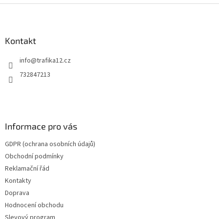
Z
á
p
a
Kontakt
t
info
@
trafika12.cz
í
732847213
Informace pro vás
GDPR (ochrana osobních údajů)
Obchodní podmínky
Reklamační řád
Kontakty
Doprava
Hodnocení obchodu
Slevový program