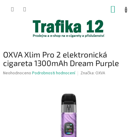
Přejít
NÁKUP
na
obsah
KOŠÍK
OXVA Xlim Pro 2 elektronická
cigareta 1300mAh Dream Purple
Průměrné
Neohodnoceno
Podrobnosti hodnocení
Značka:
OXVA
hodnocení
produktu
je
0,0
z
5
hvězdiček.