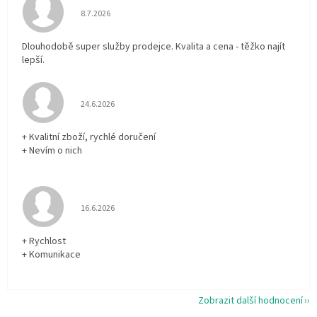
Hodnocení obchodu je 5 z 5 hvězdiček.
8.7.2026
Dlouhodobě super služby prodejce. Kvalita a cena - těžko najít
lepší.
Hodnocení obchodu je 5 z 5 hvězdiček.
24.6.2026
+ Kvalitní zboží, rychlé doručení
+ Nevím o nich
Hodnocení obchodu je 5 z 5 hvězdiček.
16.6.2026
+ Rychlost
+ Komunikace
Zobrazit další hodnocení