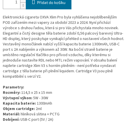
Přidat do košíku
Elektronická cigareta OXVA Xlim Pro byla vyhlášena nejoblíbenějším
POD zařízením mezi vapery za období 2023 a 2024. Nyní přichází
výrobce s druhou řadou, která si pro Vás přichystala mnoho novinek.
Elegantní a čistý designe těla baterie zdobí 0,56 palcový barevný Ultra-
HD displej, který poskytuje vynikající přehled o nastavení všech hodnot.
Vestavěný monočlánek nabízí vyšší kapacitu baterie 1300mAh, USB-C
port s 2A nabíjením a výkonem až 30W. Na boční straně baterie je
umístěno regulační tlačítko pro přívod vzduchu, díky kterému si
jednoduše nastavíte RDL nebo MTL režim vapování. V obsahu balení
najdete cartridge Xlim V3 s horním plněním - není potřeba vyndavat
cartridge z těla baterie při plnění liquidem. Cartridge V3 jsou plně
kompatibilní s verzí V2.
Parametry:
Rozměry:
114,5 x 25 x 15 mm
Výstupní výkon:
5W - 30W
Kapacita baterie:
1300mAh
Objem cartridge:
2ml
Materiál:
hliníková slitina + PCTG
Dobíjení:
USB-C port (5V / 2A)