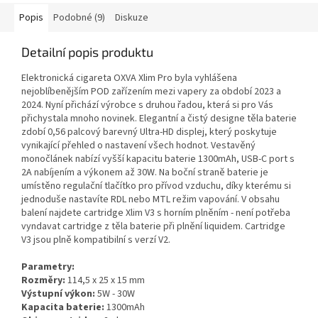
Popis
Podobné (9)
Diskuze
Detailní popis produktu
Elektronická cigareta OXVA Xlim Pro byla vyhlášena
nejoblíbenějším POD zařízením mezi vapery za období 2023 a
2024. Nyní přichází výrobce s druhou řadou, která si pro Vás
přichystala mnoho novinek. Elegantní a čistý designe těla baterie
zdobí 0,56 palcový barevný Ultra-HD displej, který poskytuje
vynikající přehled o nastavení všech hodnot. Vestavěný
monočlánek nabízí vyšší kapacitu baterie 1300mAh, USB-C port s
2A nabíjením a výkonem až 30W. Na boční straně baterie je
umístěno regulační tlačítko pro přívod vzduchu, díky kterému si
jednoduše nastavíte RDL nebo MTL režim vapování. V obsahu
balení najdete cartridge Xlim V3 s horním plněním - není potřeba
vyndavat cartridge z těla baterie při plnění liquidem. Cartridge
V3 jsou plně kompatibilní s verzí V2.
Parametry:
Rozměry:
114,5 x 25 x 15 mm
Výstupní výkon:
5W - 30W
Kapacita baterie:
1300mAh