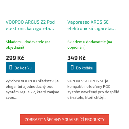
VOOPOO ARGUS Z2 Pod
Vaporesso XROS SE
elektronická cigareta
elektronická cigareta
1500mAh Moss Green
1000mAh Space Grey
Skladem u dodavatele (na
Skladem u dodavatele (na
objednání)
objednání)
299 Kč
349 Kč
Do košíku
Do košíku
Výrobce VOOPOO představuje
VAPORESSO XROS SE je
elegantní a jednoduchý pod
kompaktní otevřený POD
systém Argus Z2, který zaujme
systém navržený pro dospělé
svou...
uživatele, kteří chtějí...
ZOBRAZIT VŠECHNY SOUVISEJÍCÍ PRODUKTY