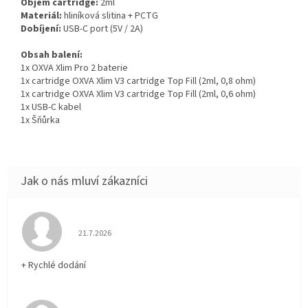
Objem cartridge:
2ml
Materiál:
hliníková slitina + PCTG
Dobíjení:
USB-C port (5V / 2A)
Obsah balení:
1x OXVA Xlim Pro 2 baterie
1x cartridge OXVA Xlim V3 cartridge Top Fill (2ml, 0,8 ohm)
1x cartridge OXVA Xlim V3 cartridge Top Fill (2ml, 0,6 ohm)
1x USB-C kabel
1x Šňůrka
Hodnocení obchodu je 5 z 5 hvězdiček.
21.7.2026
+ Rychlé dodání