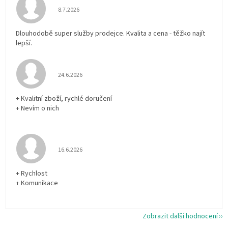
Hodnocení obchodu je 5 z 5 hvězdiček.
8.7.2026
Dlouhodobě super služby prodejce. Kvalita a cena - těžko najít
lepší.
Hodnocení obchodu je 5 z 5 hvězdiček.
24.6.2026
+ Kvalitní zboží, rychlé doručení
+ Nevím o nich
Hodnocení obchodu je 5 z 5 hvězdiček.
16.6.2026
+ Rychlost
+ Komunikace
Zobrazit další hodnocení