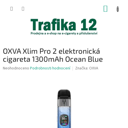
Přejít
NÁKUP
na
obsah
KOŠÍK
OXVA Xlim Pro 2 elektronická
cigareta 1300mAh Ocean Blue
Průměrné
Neohodnoceno
Podrobnosti hodnocení
Značka:
OXVA
hodnocení
produktu
je
0,0
z
5
hvězdiček.