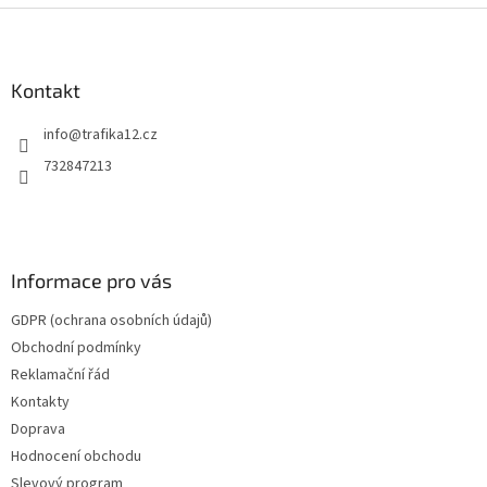
Z
á
p
a
Kontakt
t
info
@
trafika12.cz
í
732847213
Informace pro vás
GDPR (ochrana osobních údajů)
Obchodní podmínky
Reklamační řád
Kontakty
Doprava
Hodnocení obchodu
Slevový program