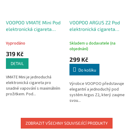
VOOPOO VMATE Mini Pod
VOOPOO ARGUS Z2 Pod
elektronická cigareta
elektronická cigareta
1000mAh Classic Black
1500mAh Sunlight Orange
Vyprodáno
Skladem u dodavatele (na
objednání)
319 Kč
299 Kč
DETAIL
Do košíku
VMATE Mini je jednoduchá
elektronická cigareta pro
Výrobce VOOPOO představuje
snadné vapování s maximálním
elegantní a jednoduchý pod
prožitkem. Pod...
systém Argus Z2, který zaujme
svou...
ZOBRAZIT VŠECHNY SOUVISEJÍCÍ PRODUKTY