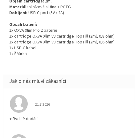
Objem cartridge:
2ml
Materiál:
hliníková slitina + PCTG
Dobíjení:
USB-C port (5V / 2A)
Obsah balení:
1x OXVA Xlim Pro 2 baterie
1x cartridge OXVA Xlim V3 cartridge Top Fill (2ml, 0,8 ohm)
1x cartridge OXVA Xlim V3 cartridge Top Fill (2ml, 0,6 ohm)
1x USB-C kabel
1x Šňůrka
Hodnocení obchodu je 5 z 5 hvězdiček.
21.7.2026
+ Rychlé dodání