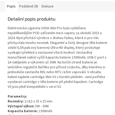
Popis
Podobné (9)
Diskuze
Detailní popis produktu
Elektronická cigareta OXVA Xlim Pro byla vyhlášena
nejoblíbenějším POD zařízením mezi vapery za období 2023 a
2024. Nyní přichází výrobce s druhou řadou, která si pro Vás
přichystala mnoho novinek. Elegantní a čistý designe těla baterie
zdobí 0,56 palcový barevný Ultra-HD displej, který poskytuje
vynikající přehled o nastavení všech hodnot. Vestavěný
monočlánek nabízí vyšší kapacitu baterie 1300mAh, USB-C port s
2A nabíjením a výkonem až 30W. Na boční straně baterie je
umístěno regulační tlačítko pro přívod vzduchu, díky kterému si
jednoduše nastavíte RDL nebo MTL režim vapování. V obsahu
balení najdete cartridge Xlim V3 s horním plněním - není potřeba
vyndavat cartridge z těla baterie při plnění liquidem. Cartridge
V3 jsou plně kompatibilní s verzí V2.
Parametry:
Rozměry:
114,5 x 25 x 15 mm
Výstupní výkon:
5W - 30W
Kapacita baterie:
1300mAh