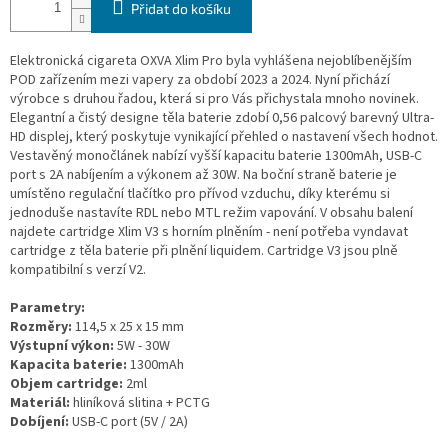
Přidat do košíku
Elektronická cigareta OXVA Xlim Pro byla vyhlášena nejoblíbenějším
POD zařízením mezi vapery za období 2023 a 2024. Nyní přichází
výrobce s druhou řadou, která si pro Vás přichystala mnoho novinek.
Elegantní a čistý designe těla baterie zdobí 0,56 palcový barevný Ultra-
HD displej, který poskytuje vynikající přehled o nastavení všech hodnot.
Vestavěný monočlánek nabízí vyšší kapacitu baterie 1300mAh, USB-C
port s 2A nabíjením a výkonem až 30W. Na boční straně baterie je
umístěno regulační tlačítko pro přívod vzduchu, díky kterému si
jednoduše nastavíte RDL nebo MTL režim vapování. V obsahu balení
najdete cartridge Xlim V3 s horním plněním - není potřeba vyndavat
cartridge z těla baterie při plnění liquidem. Cartridge V3 jsou plně
kompatibilní s verzí V2.
Parametry:
Rozměry:
114,5 x 25 x 15 mm
Výstupní výkon:
5W - 30W
Kapacita baterie:
1300mAh
Objem cartridge:
2ml
Materiál:
hliníková slitina + PCTG
Dobíjení:
USB-C port (5V / 2A)