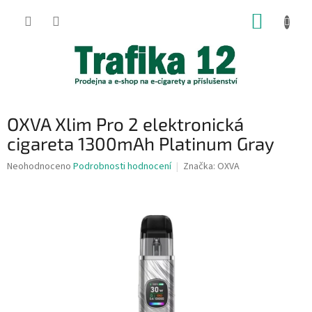
Přejít
NÁKUP
na
obsah
KOŠÍK
OXVA Xlim Pro 2 elektronická
cigareta 1300mAh Platinum Gray
Průměrné
Neohodnoceno
Podrobnosti hodnocení
Značka:
OXVA
hodnocení
produktu
je
0,0
z
5
hvězdiček.