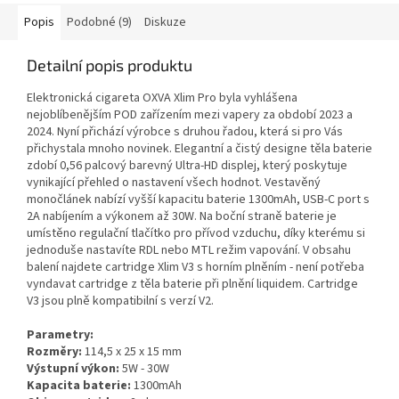
Popis
Podobné (9)
Diskuze
Detailní popis produktu
Elektronická cigareta OXVA Xlim Pro byla vyhlášena
nejoblíbenějším POD zařízením mezi vapery za období 2023 a
2024. Nyní přichází výrobce s druhou řadou, která si pro Vás
přichystala mnoho novinek. Elegantní a čistý designe těla baterie
zdobí 0,56 palcový barevný Ultra-HD displej, který poskytuje
vynikající přehled o nastavení všech hodnot. Vestavěný
monočlánek nabízí vyšší kapacitu baterie 1300mAh, USB-C port s
2A nabíjením a výkonem až 30W. Na boční straně baterie je
umístěno regulační tlačítko pro přívod vzduchu, díky kterému si
jednoduše nastavíte RDL nebo MTL režim vapování. V obsahu
balení najdete cartridge Xlim V3 s horním plněním - není potřeba
vyndavat cartridge z těla baterie při plnění liquidem. Cartridge
V3 jsou plně kompatibilní s verzí V2.
Parametry:
Rozměry:
114,5 x 25 x 15 mm
Výstupní výkon:
5W - 30W
Kapacita baterie:
1300mAh