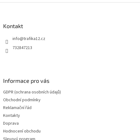
Z
á
p
a
Kontakt
t
info
@
trafika12.cz
í
732847213
Informace pro vás
GDPR (ochrana osobních údajů)
Obchodní podmínky
Reklamační řád
Kontakty
Doprava
Hodnocení obchodu
Slevový program