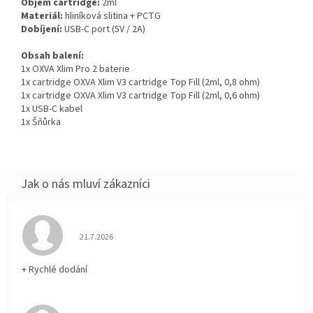
Objem cartridge:
2ml
Materiál:
hliníková slitina + PCTG
Dobíjení:
USB-C port (5V / 2A)
Obsah balení:
1x OXVA Xlim Pro 2 baterie
1x cartridge OXVA Xlim V3 cartridge Top Fill (2ml, 0,8 ohm)
1x cartridge OXVA Xlim V3 cartridge Top Fill (2ml, 0,6 ohm)
1x USB-C kabel
1x Šňůrka
Hodnocení obchodu je 5 z 5 hvězdiček.
21.7.2026
+ Rychlé dodání