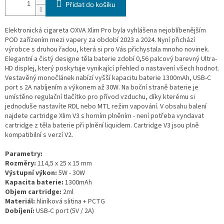
Přidat do košíku
Elektronická cigareta OXVA Xlim Pro byla vyhlášena nejoblíbenějším
POD zařízením mezi vapery za období 2023 a 2024. Nyní přichází
výrobce s druhou řadou, která si pro Vás přichystala mnoho novinek.
Elegantní a čistý designe těla baterie zdobí 0,56 palcový barevný Ultra-
HD displej, který poskytuje vynikající přehled o nastavení všech hodnot.
Vestavěný monočlánek nabízí vyšší kapacitu baterie 1300mAh, USB-C
port s 2A nabíjením a výkonem až 30W. Na boční straně baterie je
umístěno regulační tlačítko pro přívod vzduchu, díky kterému si
jednoduše nastavíte RDL nebo MTL režim vapování. V obsahu balení
najdete cartridge Xlim V3 s horním plněním - není potřeba vyndavat
cartridge z těla baterie při plnění liquidem. Cartridge V3 jsou plně
kompatibilní s verzí V2.
Parametry:
Rozměry:
114,5 x 25 x 15 mm
Výstupní výkon:
5W - 30W
Kapacita baterie:
1300mAh
Objem cartridge:
2ml
Materiál:
hliníková slitina + PCTG
Dobíjení:
USB-C port (5V / 2A)