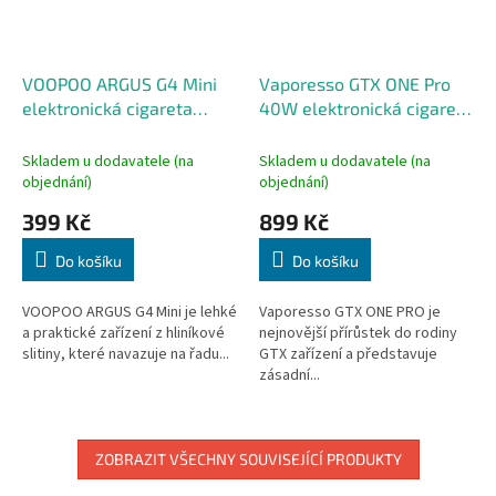
VOOPOO ARGUS G4 Mini
Vaporesso GTX ONE Pro
elektronická cigareta
40W elektronická cigareta
1650mAh Tarnish
3000mAh Brown
Skladem u dodavatele (na
Skladem u dodavatele (na
objednání)
objednání)
399 Kč
899 Kč
Do košíku
Do košíku
VOOPOO ARGUS G4 Mini je lehké
Vaporesso GTX ONE PRO je
a praktické zařízení z hliníkové
nejnovější přírůstek do rodiny
slitiny, které navazuje na řadu...
GTX zařízení a představuje
zásadní...
ZOBRAZIT VŠECHNY SOUVISEJÍCÍ PRODUKTY