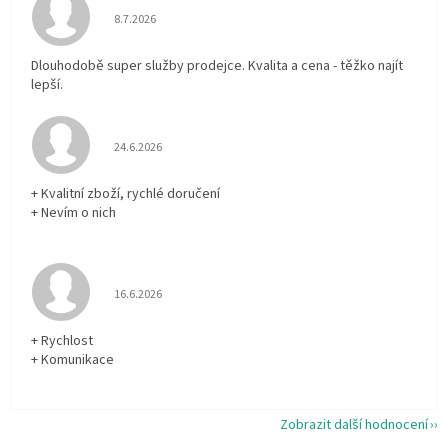
Hodnocení obchodu je 5 z 5 hvězdiček.
8.7.2026
Dlouhodobě super služby prodejce. Kvalita a cena - těžko najít
lepší.
Hodnocení obchodu je 5 z 5 hvězdiček.
24.6.2026
+ Kvalitní zboží, rychlé doručení
+ Nevím o nich
Hodnocení obchodu je 5 z 5 hvězdiček.
16.6.2026
+ Rychlost
+ Komunikace
Zobrazit další hodnocení