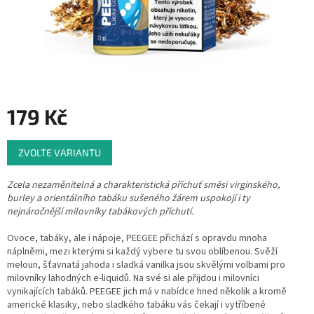
179 Kč
Měrná
ZVOLTE VARIANTU
cena:
Zcela nezaměnitelná a charakteristická příchuť směsi virginského,
burley a orientálního tabáku sušeného žárem uspokojí i ty
nejnáročnější milovníky tabákových příchutí.
Ovoce, tabáky, ale i nápoje, PEEGEE přichází s opravdu mnoha
náplněmi, mezi kterými si každý vybere tu svou oblíbenou. Svěží
meloun, šťavnatá jahoda i sladká vanilka jsou skvělými volbami pro
milovníky lahodných e-liquidů. Na své si ale přijdou i milovníci
vynikajících tabáků. PEEGEE jich má v nabídce hned několik a kromě
americké klasiky, nebo sladkého tabáku vás čekají i vytříbené