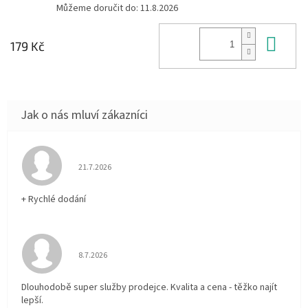
Můžeme doručit do:
11.8.2026
Do 
179 Kč
Hodnocení obchodu je 5 z 5 hvězdiček.
21.7.2026
+ Rychlé dodání
Hodnocení obchodu je 5 z 5 hvězdiček.
8.7.2026
Dlouhodobě super služby prodejce. Kvalita a cena - těžko najít
lepší.