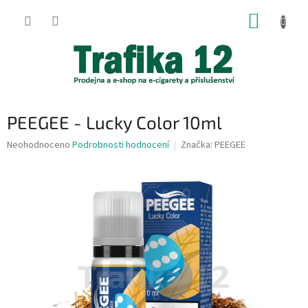
Přejít
NÁKUP
na
obsah
KOŠÍK
PEEGEE - Lucky Color 10ml
Průměrné
Neohodnoceno
Podrobnosti hodnocení
Značka:
PEEGEE
hodnocení
produktu
je
0,0
z
5
hvězdiček.