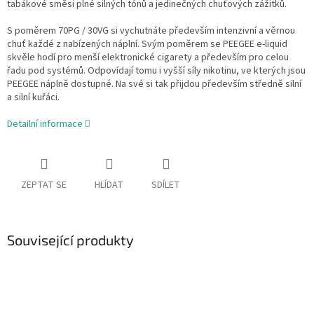
tabákové směsi plné silných tónů a jedinečných chuťových zážitků.
S poměrem 70PG / 30VG si vychutnáte především intenzivní a věrnou
chuť každé z nabízených náplní. Svým poměrem se PEEGEE e-liquid
skvěle hodí pro menší elektronické cigarety a především pro celou
řadu pod systémů. Odpovídají tomu i vyšší síly nikotinu, ve kterých jsou
PEEGEE náplně dostupné. Na své si tak přijdou především středně silní
a silní kuřáci.
Detailní informace
ZEPTAT SE
HLÍDAT
SDÍLET
Související produkty