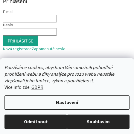
Přihlášení
E-mail
Heslo
PŘIHLÁSIT SE
Nová registrace
Zapomenuté heslo
nebo
Používáme cookies, abychom Vám umožnili pohodlné
Přihlásit se přes Seznam
prohlížení webu a díky analýze provozu webu neustále
zlepšovali jeho funkce, výkon a použitelnost.
Více info zde:
GDPR
Vytvořil Shoptet
Nastavení
Copyright 2026
Trafika12
. Všechna práva vyhrazena.
Upravit
Odmítnout
Souhlasím
nastavení cookies