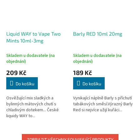
Liquid WAY to Vape Two
Barly RED 10ml 20mg
Mints 10ml-3mg
Skladem u dodavatele (na
Skladem u dodavatele (na
objednání)
objednání)
209 Kč
189 Kč
Do košíku
Do košíku
Osvěžující mix sladkých a
Vynikající náplně Barly s příchutí
bylinných mátových chutí s
tabákových směsí.Výrazný Barly
chladivým dotekem... České
Red si nejvíce užijí kuřáci...
liquidy WAY to...
ZOBRAZIT VŠECHNY SOUVISEJÍCÍ PRODUKTY