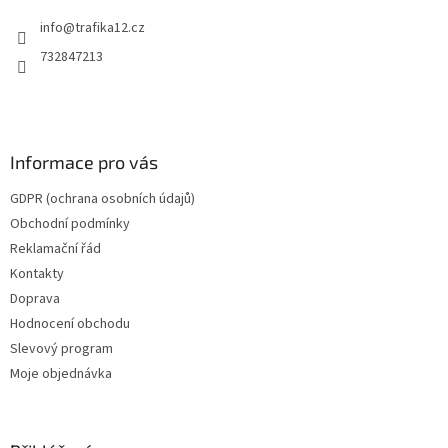
t
info
@
trafika12.cz
í
732847213
Informace pro vás
GDPR (ochrana osobních údajů)
Obchodní podmínky
Reklamační řád
Kontakty
Doprava
Hodnocení obchodu
Slevový program
Moje objednávka