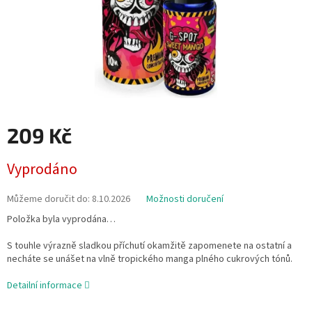
209 Kč
Měrná
Vyprodáno
cena:
Můžeme doručit do:
8.10.2026
Možnosti doručení
Položka byla vyprodána…
S touhle výrazně sladkou příchutí okamžitě zapomenete na ostatní a
necháte se unášet na vlně tropického manga plného cukrových tónů.
Detailní informace