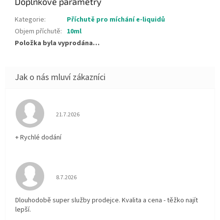
Doplňkové parametry
Kategorie
:
Příchutě pro míchání e-liquidů
Objem příchutě
:
10ml
Položka byla vyprodána…
Hodnocení obchodu je 5 z 5 hvězdiček.
21.7.2026
+ Rychlé dodání
Hodnocení obchodu je 5 z 5 hvězdiček.
8.7.2026
Dlouhodobě super služby prodejce. Kvalita a cena - těžko najít
lepší.