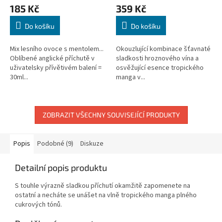
185 Kč
359 Kč
Do košíku
Do košíku
Mix lesního ovoce s mentolem...
Okouzlující kombinace šťavnaté
Oblíbené anglické příchutě v
sladkosti hroznového vína a
uživatelsky přívětivém balení =
osvěžující esence tropického
30ml...
manga v...
ZOBRAZIT VŠECHNY SOUVISEJÍCÍ PRODUKTY
Popis
Podobné (9)
Diskuze
Detailní popis produktu
S touhle výrazně sladkou příchutí okamžitě zapomenete na
ostatní a necháte se unášet na vlně tropického manga plného
cukrových tónů.