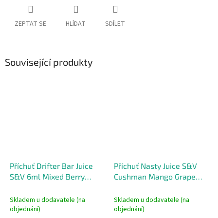
ZEPTAT SE
HLÍDAT
SDÍLET
Související produkty
Příchuť Drifter Bar Juice
Příchuť Nasty Juice S&V
S&V 6ml Mixed Berry
Cushman Mango Grape
Menthol
10ml
Skladem u dodavatele (na
Skladem u dodavatele (na
objednání)
objednání)