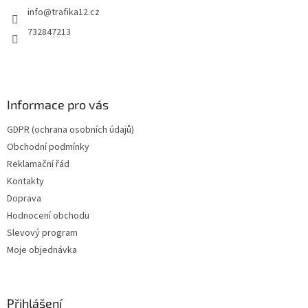
info
@
trafika12.cz
í
732847213
Informace pro vás
GDPR (ochrana osobních údajů)
Obchodní podmínky
Reklamační řád
Kontakty
Doprava
Hodnocení obchodu
Slevový program
Moje objednávka
Přihlášení