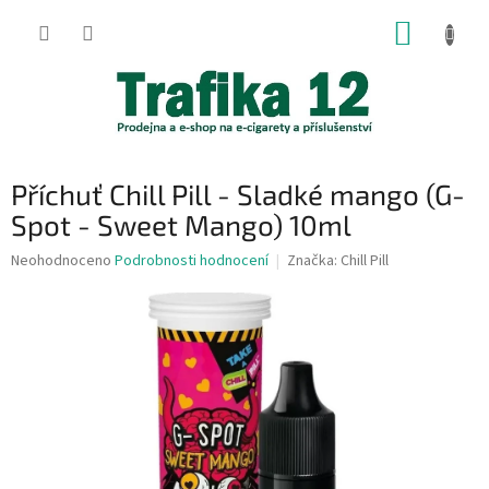
Přejít
NÁKUP
na
obsah
KOŠÍK
Příchuť Chill Pill - Sladké mango (G-
Spot - Sweet Mango) 10ml
Průměrné
Neohodnoceno
Podrobnosti hodnocení
Značka:
Chill Pill
hodnocení
produktu
je
0,0
z
5
hvězdiček.