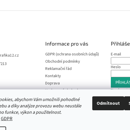
Informace pro vás
Přihláše
GDPR (ochrana osobních údajů)
E-mail
trafika12.cz
Obchodní podmínky
7213
Heslo
Reklamační řád
Kontakty
PŘIHLÁS
Doprava
Nová regis
Hodnocení obchodu
Slevový program
ookies, abychom Vám umožnili pohodlné
Odmítnout
Moje objednávka
ebu a díky analýze provozu webu neustále
ho funkce, výkon a použitelnost.
:
GDPR