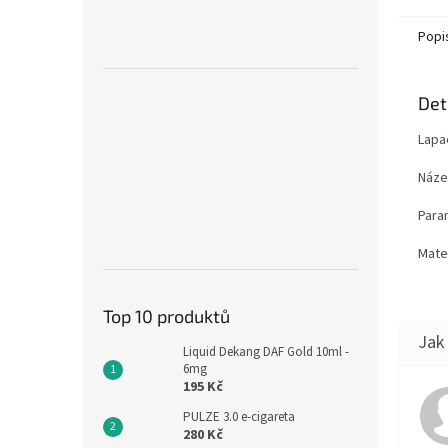
Popi
Det
Lapa
Náze
Para
Mater
Top 10 produktů
Liquid Dekang DAF Gold 10ml -
6mg
195 Kč
PULZE 3.0 e-cigareta
280 Kč