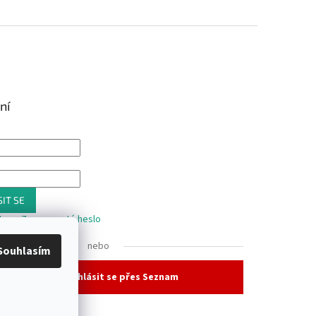
ní
IT SE
trace
Zapomenuté heslo
nebo
Souhlasím
Přihlásit se přes Seznam