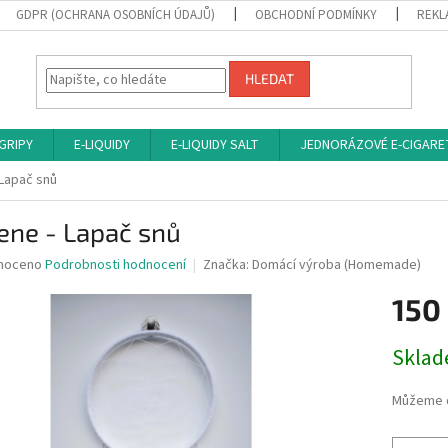
GDPR (OCHRANA OSOBNÍCH ÚDAJŮ)
OBCHODNÍ PODMÍNKY
REKL
HLEDAT
 GRIPY
E-LIQUIDY
E-LIQUIDY SALT
JEDNORÁZOVÉ E-CIGARE
Lapač snů
ene - Lapač snů
né
noceno
Podrobnosti hodnocení
Značka:
Domácí výroba (Homemade)
ní
150
u
Měrná
Skla
cena:
ek.
Můžeme d