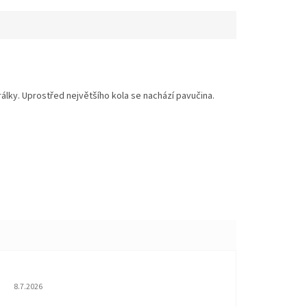
lky. Uprostřed největšího kola se nachází pavučina.
Hodnocení obchodu je 5 z 5 hvězdiček.
8.7.2026