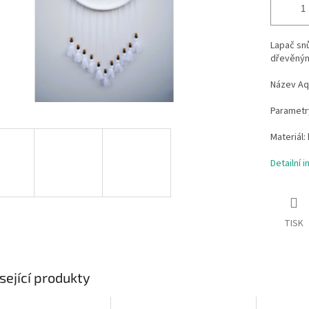
Lapač sn
dřevěnými
Název Aq
Parametry
Materiál:
Detailní 
TISK
sející produkty