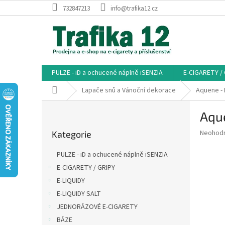
Přejít
732847213
info@trafika12.cz
na
obsah
PULZE - iD a ochucené náplně iSENZIA
E-CIGARETY /
Domů
Lapače snů a Vánoční dekorace
Aquene - 
P
Aqu
o
Přeskočit
s
Průměr
Neohod
Kategorie
kategorie
t
hodnoce
r
produkt
PULZE - iD a ochucené náplně iSENZIA
a
je
E-CIGARETY / GRIPY
0,0
n
z
E-LIQUIDY
n
5
í
E-LIQUIDY SALT
hvězdič
p
JEDNORÁZOVÉ E-CIGARETY
a
BÁZE