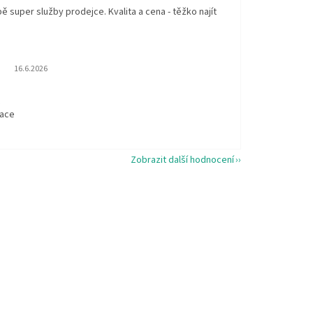
 super služby prodejce. Kvalita a cena - těžko najít
Hodnocení obchodu je 5 z 5 hvězdiček.
16.6.2026
t
kace
Zobrazit další hodnocení