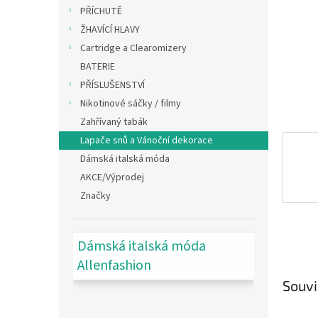
n
PŘÍCHUTĚ
e
ŽHAVÍCÍ HLAVY
l
Cartridge a Clearomizery
BATERIE
PŘÍSLUŠENSTVÍ
Nikotinové sáčky / filmy
Zahřívaný tabák
Lapače snů a Vánoční dekorace
Dámská italská móda
AKCE/Výprodej
Značky
Dámská italská móda
Allenfashion
Souvi