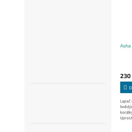
Asha 
230
D
Lapač 
hnědým
korálk
Uprost