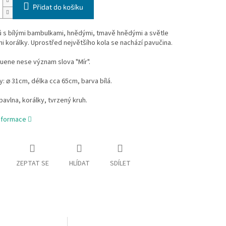
Přidat do košíku
ů s bílými bambulkami, hnědými, tmavě hnědými a světle
 korálky. Uprostřed největšího kola se nachází pavučina.
uene nese význam slova "Mír".
: ⌀ 31cm, délka cca 65cm, barva bílá.
 bavlna, korálky, tvrzený kruh.
informace
ZEPTAT SE
HLÍDAT
SDÍLET