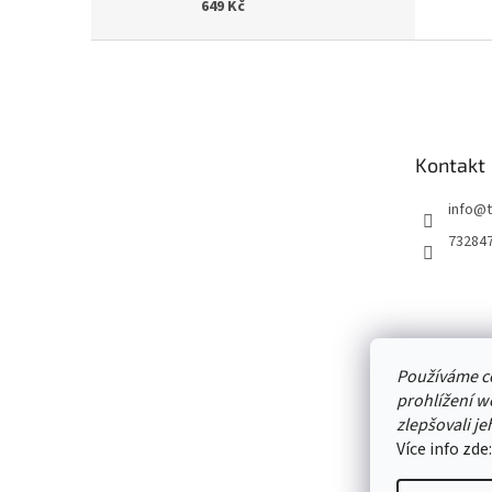
649 Kč
Z
á
p
a
t
Kontakt
í
info
@
73284
Používáme c
prohlížení w
zlepšovali je
Více info zde