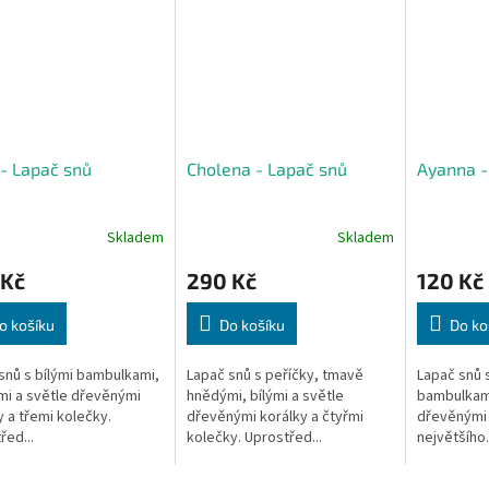
- Lapač snů
Cholena - Lapač snů
Ayanna -
Skladem
Skladem
 Kč
290 Kč
120 Kč
o košíku
Do košíku
Do ko
snů s bílými bambulkami,
Lapač snů s peříčky, tmavě
Lapač snů
i a světle dřevěnými
hnědými, bílými a světle
bambulkami
y a třemi kolečky.
dřevěnými korálky a čtyřmi
dřevěnými 
řed...
kolečky. Uprostřed...
největšího..