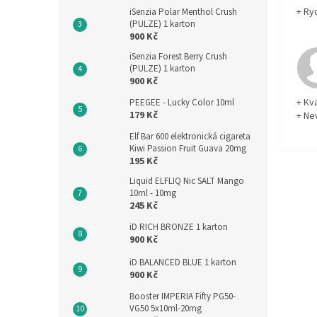
+ Ry
iSenzia Polar Menthol Crush
(PULZE) 1 karton
900 Kč
iSenzia Forest Berry Crush
(PULZE) 1 karton
900 Kč
+ Kva
PEEGEE - Lucky Color 10ml
179 Kč
+ Ne
Elf Bar 600 elektronická cigareta
Kiwi Passion Fruit Guava 20mg
195 Kč
Liquid ELFLIQ Nic SALT Mango
10ml - 10mg
245 Kč
iD RICH BRONZE 1 karton
900 Kč
iD BALANCED BLUE 1 karton
900 Kč
Booster IMPERIA Fifty PG50-
VG50 5x10ml-20mg