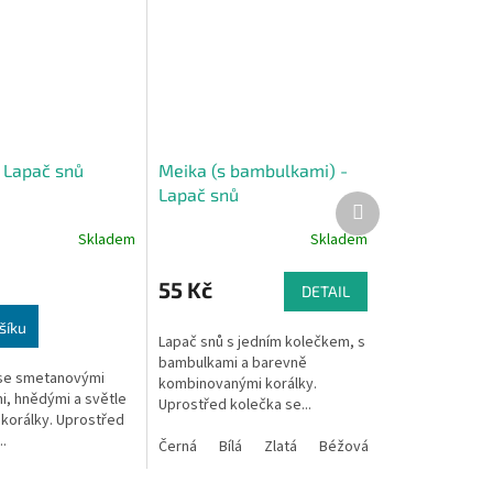
 Lapač snů
Meika (s bambulkami) -
Lapač snů
Další
produkt
Skladem
Skladem
Průměrné
hodnocení
produktu
55 Kč
DETAIL
je
5,0
šíku
Lapač snů s jedním kolečkem, s
z
bambulkami a barevně
5
 se smetanovými
kombinovanými korálky.
hvězdiček.
, hnědými a světle
Uprostřed kolečka se...
korálky. Uprostřed
.
Černá
Bílá
Zlatá
Béžová
Smetanová