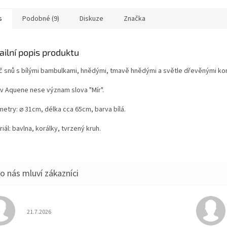
s
Podobné (9)
Diskuze
Značka
ailní popis produktu
č snů s bílými bambulkami, hnědými, tmavě hnědými a světle dřevěnými korá
v Aquene nese význam slova "Mír".
metry: ⌀ 31cm, délka cca 65cm, barva bílá.
iál: bavlna, korálky, tvrzený kruh.
Hodnocení obchodu je 5 z 5 hvězdiček.
21.7.2026