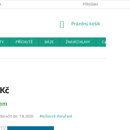
AMAČNÍ ŘÁD
KONTAKTY
DOPRAVA
Přihlášení
HODNOCENÍ OBCHODU
NÁKUPNÍ
Prázdný košík
KOŠÍK
TY
PŘÍCHUTĚ
BÁZE
ŽHAVÍCÍ HLAVY
Cartridge a Cle
 Kč
dem
oručit do:
7.8.2026
Možnosti doručení