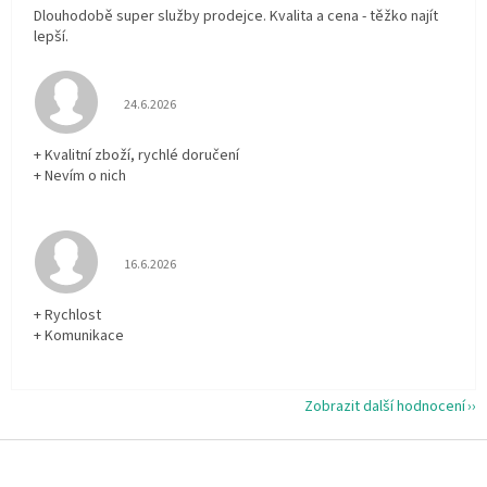
Dlouhodobě super služby prodejce. Kvalita a cena - těžko najít
lepší.
Hodnocení obchodu je 5 z 5 hvězdiček.
24.6.2026
+ Kvalitní zboží, rychlé doručení
+ Nevím o nich
Hodnocení obchodu je 5 z 5 hvězdiček.
16.6.2026
+ Rychlost
+ Komunikace
Zobrazit další hodnocení
Z
á