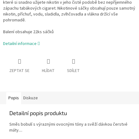
které si snadno užijete nikotin v jeho čisté podobě bez nepříjemného
zápachu tabákových cigaret. Nikotinové sáčky obsahují pouze samotný
nikotin, příchuť, vodu, sladidla, zvlhčovadla a vlákna držící vše
pohromadě.
Balení obsahuje 22ks sáčků
Detailní informace
ZEPTAT SE
HLÍDAT
SDÍLET
Popis
Diskuze
Detailní popis produktu
Směs bobulí s výraznými ovocnými tóny a svěží dávkou čerstvé
máty....