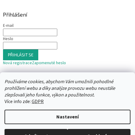
Přihlášení
E-mail
Heslo
PŘIHLÁSIT SE
Nová registrace
Zapomenuté heslo
nebo
Používáme cookies, abychom Vám umožnili pohodlné
Přihlásit se přes Seznam
prohlížení webu a díky analýze provozu webu neustále
zlepšovali jeho funkce, výkon a použitelnost.
Více info zde:
GDPR
Vytvořil Shoptet
Nastavení
Copyright 2026
Trafika12
. Všechna práva vyhrazena.
Upravit