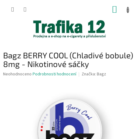
Přejít
NÁKUP
na
obsah
KOŠÍK
Bagz BERRY COOL (Chladivé bobule)
8mg - Nikotinové sáčky
Průměrné
Neohodnoceno
Podrobnosti hodnocení
Značka:
Bagz
hodnocení
produktu
je
0,0
z
5
hvězdiček.