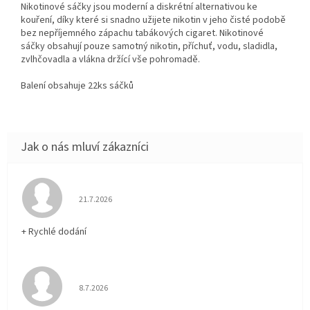
Nikotinové sáčky jsou moderní a diskrétní alternativou ke
kouření, díky které si snadno užijete nikotin v jeho čisté podobě
bez nepříjemného zápachu tabákových cigaret. Nikotinové
sáčky obsahují pouze samotný nikotin, příchuť, vodu, sladidla,
zvlhčovadla a vlákna držící vše pohromadě.
Balení obsahuje 22ks sáčků
Hodnocení obchodu je 5 z 5 hvězdiček.
21.7.2026
+ Rychlé dodání
Hodnocení obchodu je 5 z 5 hvězdiček.
8.7.2026