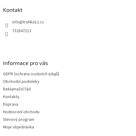
p
a
Kontakt
t
info
@
trafika12.cz
í
732847213
Informace pro vás
GDPR (ochrana osobních údajů)
Obchodní podmínky
Reklamační řád
Kontakty
Doprava
Hodnocení obchodu
Slevový program
Moje objednávka