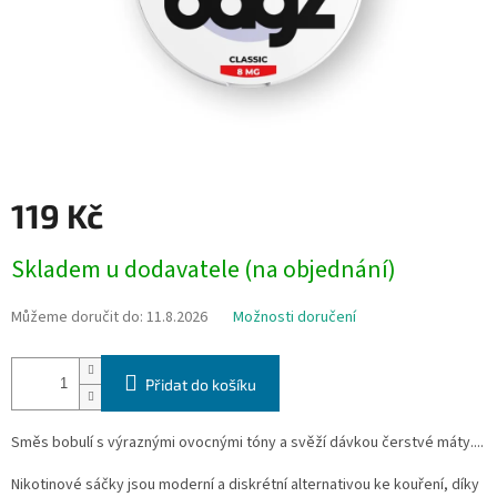
119 Kč
Měrná
Skladem u dodavatele (na objednání)
cena:
Můžeme doručit do:
11.8.2026
Možnosti doručení
Přidat do košíku
Směs bobulí s výraznými ovocnými tóny a svěží dávkou čerstvé máty....
Nikotinové sáčky jsou moderní a diskrétní alternativou ke kouření, díky