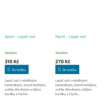
Aponi - Lapač snů
Hachi - Lapač snů
Skladem
Skladem
310 Kč
270 Kč
Do košíku
Do košíku
Lapač snů s měděnými
Lapač snů s měděnými
bambulkami, tmavě hnědými,
bambulkami, tmavě hnědými,
světle dřevěnými a bílými
světle dřevěnými a bílými
korálky a čtyřmi...
korálky a čtyřmi...