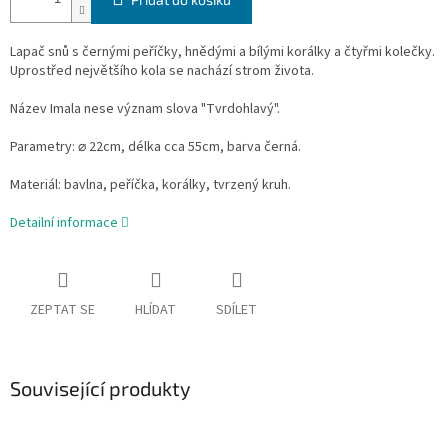
Lapač snů s černými peříčky, hnědými a bílými korálky a čtyřmi kolečky.
Uprostřed největšího kola se nachází strom života.
Název Imala nese význam slova "Tvrdohlavý".
Parametry: ⌀ 22cm, délka cca 55cm, barva černá.
Materiál: bavlna, peříčka, korálky, tvrzený kruh.
Detailní informace
ZEPTAT SE
HLÍDAT
SDÍLET
Související produkty