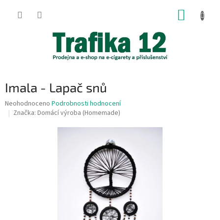
Přejít
NÁKUP
na
obsah
KOŠÍK
Imala - Lapač snů
Průměrné
Neohodnoceno
Podrobnosti hodnocení
hodnocení
Značka:
Domácí výroba (Homemade)
produktu
je
0,0
z
5
hvězdiček.