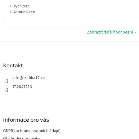
+ Rychlost
+ Komunikace
Zobrazit další hodnocení
Z
á
p
a
Kontakt
t
info
@
trafika12.cz
í
732847213
Informace pro vás
GDPR (ochrana osobních údajů)
Obchodní podmínky