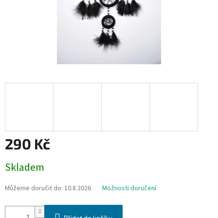
290 Kč
Měrná
Skladem
cena:
Můžeme doručit do:
10.8.2026
Možnosti doručení
Přidat do košíku