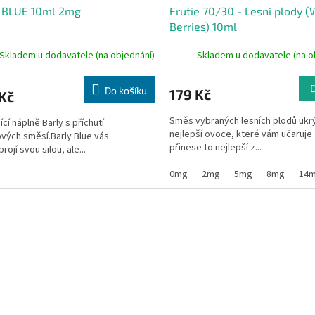
y BLUE 10ml 2mg
Frutie 70/30 - Lesní plody (
Berries) 10ml
Skladem u dodavatele (na objednání)
Skladem u dodavatele (na o
Do košíku
179 Kč
Kč
Směs vybraných lesních plodů ukr
ící náplně Barly s příchutí
nejlepší ovoce, které vám učaruje 
vých směsí.Barly Blue vás
přinese to nejlepší z...
ojí svou silou, ale...
0mg
2mg
5mg
8mg
14