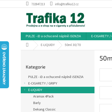
Přejít
732847213
info@trafika12.cz
na
obsah
PULZE - iD a ochucené náplně iSENZIA
E-CIGARETY /
Domů
E-LIQUIDY
50ml 30/70
P
50m
o
Přeskočit
s
Kategorie
kategorie
t
r
PULZE - iD a ochucené náplně iSENZIA
a
E-CIGARETY / GRIPY
n
E-LIQUIDY
n
í
Aramax 4Pack
p
Barly
a
Dekang Classic