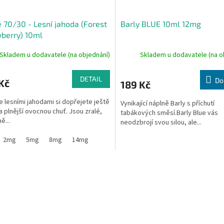
e 70/30 - Lesní jahoda (Forest
Barly BLUE 10ml 12mg
berry) 10ml
Skladem u dodavatele (na objednání)
Skladem u dodavatele (na o
DETAIL
Do
Kč
189 Kč
ie lesními jahodami si dopřejete ještě
Vynikající náplně Barly s příchutí
 a plnější ovocnou chuť. Jsou zralé,
tabákových směsí.Barly Blue vás
ě...
neodzbrojí svou silou, ale...
2mg
5mg
8mg
14mg
O
v
l
á
d
a
c