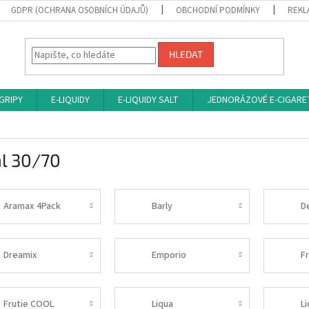
GDPR (OCHRANA OSOBNÍCH ÚDAJŮ)
OBCHODNÍ PODMÍNKY
REKL
HLEDAT
 GRIPY
E-LIQUIDY
E-LIQUIDY SALT
JEDNORÁZOVÉ E-CIGARE
l 30/70
Aramax 4Pack
Barly
D
Dreamix
Emporio
Fr
Frutie COOL
Liqua
L