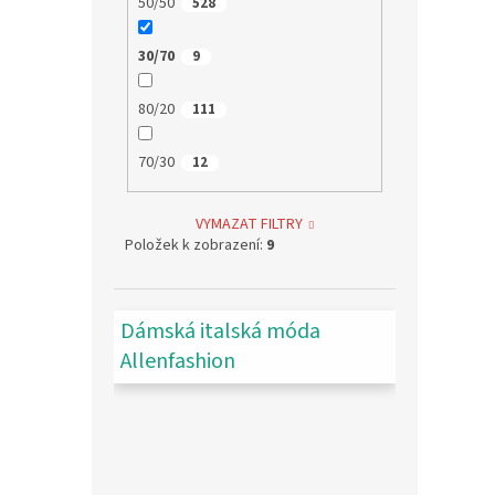
50/50
528
30/70
9
80/20
111
70/30
12
VYMAZAT FILTRY
Položek k zobrazení:
9
Dámská italská móda
Allenfashion