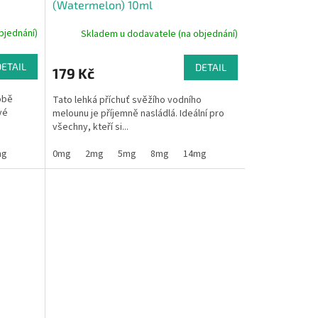
(Watermelon) 10ml
bjednání)
Skladem u dodavatele (na objednání)
DETAIL
DETAIL
179 Kč
obě
Tato lehká příchuť svěžího vodního
vé
melounu je příjemně nasládlá. Ideální pro
všechny, kteří si...
mg
0mg
2mg
5mg
8mg
14mg