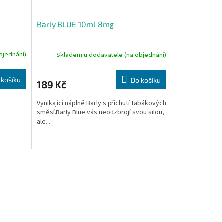
Barly BLUE 10ml 8mg
bjednání)
Skladem u dodavatele (na objednání)
 košíku
Do košíku
189 Kč
Vynikající náplně Barly s příchutí tabákových
směsí.Barly Blue vás neodzbrojí svou silou,
ale...