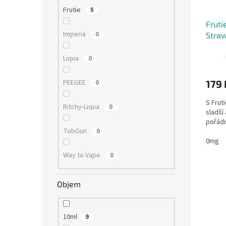
Frutie
5
Fruti
Imperia
0
Straw
Liqua
0
179 
PEEGEE
0
S Frut
Ritchy-Liqua
0
sladší
pořádn
TobGun
0
0mg
Way to Vape
0
Objem
10ml
9