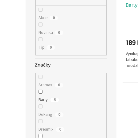
Barl
Akce
0
Novinka
0
189 
Tip
0
Vynikaj
tabáko
Značky
neodzbr
Aramax
0
Barly
4
Dekang
0
Dreamix
0