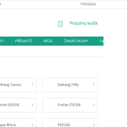
AMAČNÍ ŘÁD
KONTAKTY
DOPRAVA
Přihlášení
HODNOCENÍ OBCHODU
NÁKUPNÍ
Prázdný košík
KOŠÍK
TY
PŘÍCHUTĚ
BÁZE
ŽHAVÍCÍ HLAVY
Cartridge a Cle
ekang Classic
Dekang Fifty
utie (50/50)
Frutie (70/30)
iqua 4Pack
PEEGEE