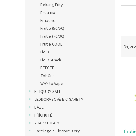
n
Dekang Fifty
e
Dreamix
l
Emporio
Frutie (50/50)
Frutie (70/30)
Ř
Frutie COOL
a
Nejpro
z
Liqua
e
Liqua 4Pack
V
n
PEEGEE
ý
í
TobGun
p
p
WAY to Vape
i
r
s
E-LIQUIDY SALT
o
p
d
JEDNORÁZOVÉ E-CIGARETY
r
u
BÁZE
o
k
PŘÍCHUTĚ
d
t
ŽHAVÍCÍ HLAVY
u
ů
Cartridge a Clearomizery
Fruti
k