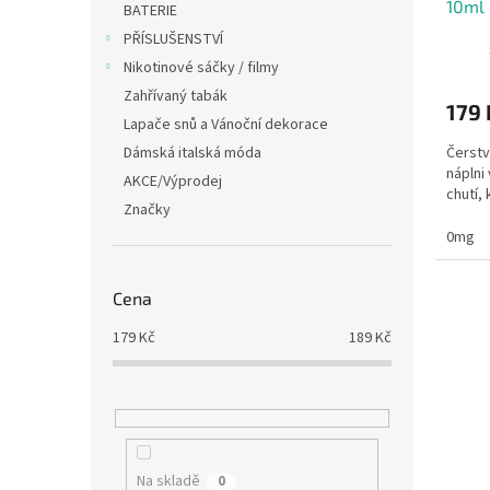
10ml
t
BATERIE
ů
PŘÍSLUŠENSTVÍ
Nikotinové sáčky / filmy
Zahřívaný tabák
179 
Lapače snů a Vánoční dekorace
Dámská italská móda
Čerstv
náplni
AKCE/Výprodej
chutí, 
Značky
0mg
Cena
179
Kč
189
Kč
Na skladě
0