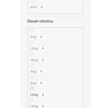
40ml
0
Obsah nikotinu
0mg
0
11mg
0
16mg
0
3mg
0
6mg
0
12mg
1
18mg
0