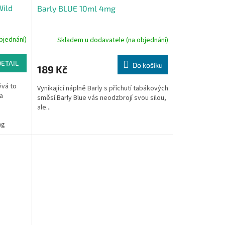
Wild
Barly BLUE 10ml 4mg
bjednání)
Skladem u dodavatele (na objednání)
DETAIL
Do košíku
189 Kč
ývá to
Vynikající náplně Barly s příchutí tabákových
a
směsí.Barly Blue vás neodzbrojí svou silou,
ale...
mg