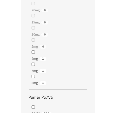
20mg
0
15mg
0
10mg
0
5mg
0
2mg
1
4mg
1
8mg
1
Poměr PG/VG