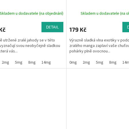
Skladem u dodavatele (na objednání)
Skladem u dodavatele (na o
DETAIL
Kč
179 Kč
ě utržené zralé jahody se v této
Výrazně sladká vlna exotiky v pod
 vyznačují svou neobyčejně sladkou
zralého manga zaplaví vaše chuťo
která vás...
pohárky plně ovocnou...
2mg
5mg
8mg
14mg
0mg
2mg
5mg
8mg
14