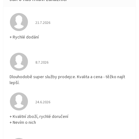
Hodnocení obchodu je 5 z 5 hvězdiček.
21.7.2026
+ Rychlé dodání
Hodnocení obchodu je 5 z 5 hvězdiček.
8.7.2026
Dlouhodobě super služby prodejce. Kvalita a cena - těžko najít
lepší.
Hodnocení obchodu je 5 z 5 hvězdiček.
24.6.2026
+ Kvalitní zboží, rychlé doručení
+ Nevím o nich