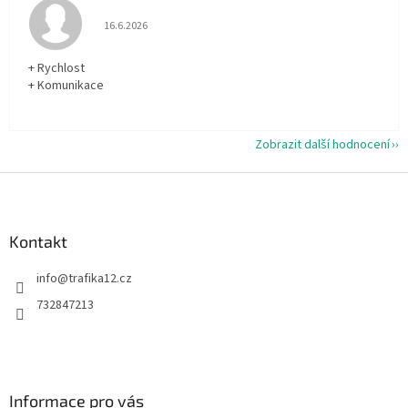
Hodnocení obchodu je 5 z 5 hvězdiček.
16.6.2026
+ Rychlost
+ Komunikace
Zobrazit další hodnocení
Z
á
p
a
Kontakt
t
info
@
trafika12.cz
í
732847213
Informace pro vás