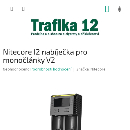
Přejít
NÁKUP
na
obsah
KOŠÍK
Nitecore I2 nabíječka pro
monočlánky V2
Průměrné
Neohodnoceno
Podrobnosti hodnocení
Značka:
Nitecore
hodnocení
produktu
je
0,0
z
5
hvězdiček.