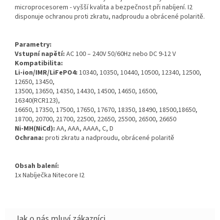
microprocesorem - vyšší kvalita a bezpečnost při nabíjení. I2
disponuje ochranou proti zkratu, nadproudu a obrácené polaritě.
Parametry:
Vstupní napětí:
AC 100 – 240V 50/60Hz nebo DC 9-12 V
Kompatibilita:
Li-ion/IMR/LiFePO4:
10340, 10350, 10440, 10500, 12340, 12500,
12650, 13450,
13500, 13650, 14350, 14430, 14500, 14650, 16500,
16340(RCR123),
16650, 17350, 17500, 17650, 17670, 18350, 18490, 18500,18650,
18700, 20700, 21700, 22500, 22650, 25500, 26500, 26650
Ni-MH(NiCd):
AA, AAA, AAAA, C, D
Ochrana:
proti zkratu a nadproudu, obrácené polaritě
Obsah balení:
1x Nabíječka Nitecore I2