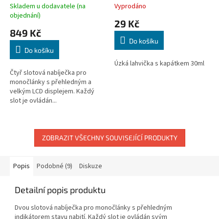
Skladem u dodavatele (na
Vyprodáno
objednání)
29 Kč
849 Kč
Do košíku
Do košíku
Úzká lahvička s kapátkem 30ml
Čtyř slotová nabíječka pro
monočlánky s přehledným a
velkým LCD displejem. Každý
slot je ovládán...
ZOBRAZIT VŠECHNY SOUVISEJÍCÍ PRODUKTY
Popis
Podobné (9)
Diskuze
Detailní popis produktu
Dvou slotová nabíječka pro monočlánky s přehledným
indikátorem stavu nabití. Každý slot je ovládán svým