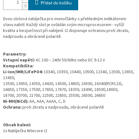
Přidat do košíku
Dvou slotová nabíječka pro monočlánky s přehledným indikátorem
stavu nabití. Každý slot je ovládán svým microprocesorem - vyšší
kvalita a bezpečnost při nabíjení. I2 disponuje ochranou proti zkratu,
nadproudu a obrácené polaritě.
Parametry:
Vstupní napětí:
AC 100 – 240V 50/60Hz nebo DC 9-12 V
Kompatibilita:
Li-ion/IMR/LiFePO4:
10340, 10350, 10440, 10500, 12340, 12500, 12650,
13450,
13500, 13650, 14350, 14430, 14500, 14650, 16500, 16340(RCR123),
16650, 17350, 17500, 17650, 17670, 18350, 18490, 18500,18650,
18700, 20700, 21700, 22500, 22650, 25500, 26500, 26650
Ni-MH(NiCd):
AA, AAA, AAAA, C, D
Ochrana:
proti zkratu a nadproudu, obrácené polaritě
Obsah balení:
1x Nabíječka Nitecore I2