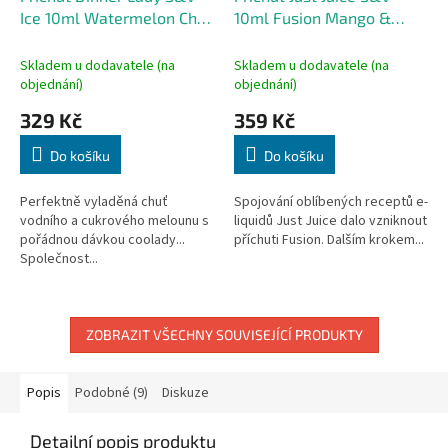
Ice 10ml Watermelon Chill
10ml Fusion Mango &
Ice
Blood Orange On Ice
Skladem u dodavatele (na
Skladem u dodavatele (na
objednání)
objednání)
329 Kč
359 Kč
Do košíku
Do košíku
Perfektně vyladěná chuť
Spojování oblíbených receptů e-
vodního a cukrového melounu s
liquidů Just Juice dalo vzniknout
pořádnou dávkou coolady...
příchuti Fusion. Dalším krokem...
Společnost...
ZOBRAZIT VŠECHNY SOUVISEJÍCÍ PRODUKTY
Popis
Podobné (9)
Diskuze
Detailní popis produktu