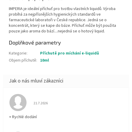
IMPERIA je ideální příchuť pro tvotbu vlastních liquidů. Výroba
probíhá za nejpřísnějších hygienických standardů ve
farmaceutické laboratoři v České republice. Jedná se o
koncentrát, který se kape do báze. Příchuť může být použita
pouze jako aroma do bází....nejedná se o hotový liquid.
Doplňkové parametry
Kategorie
:
Příchutě pro míchání e-liquidů
Objem příchutě
:
10ml
Hodnocení obchodu je 5 z 5 hvězdiček.
21.7.2026
+ Rychlé dodání