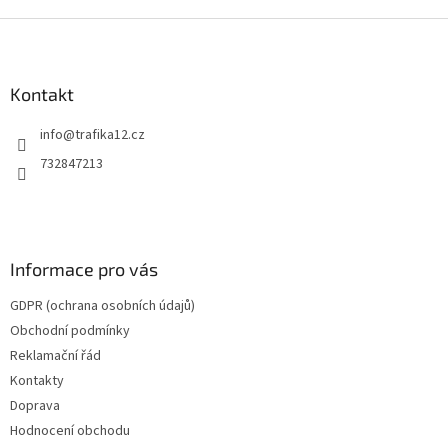
Z
á
p
a
Kontakt
t
info
@
trafika12.cz
í
732847213
Informace pro vás
GDPR (ochrana osobních údajů)
Obchodní podmínky
Reklamační řád
Kontakty
Doprava
Hodnocení obchodu