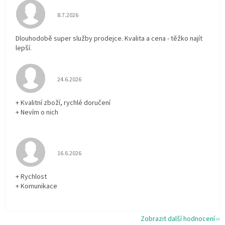
Hodnocení obchodu je 5 z 5 hvězdiček.
8.7.2026
Dlouhodobě super služby prodejce. Kvalita a cena - těžko najít
lepší.
Hodnocení obchodu je 5 z 5 hvězdiček.
24.6.2026
+ Kvalitní zboží, rychlé doručení
+ Nevím o nich
Hodnocení obchodu je 5 z 5 hvězdiček.
16.6.2026
+ Rychlost
+ Komunikace
Zobrazit další hodnocení