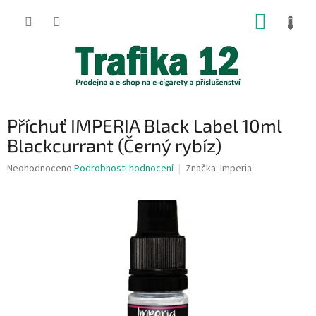
Přejít
NÁKUP
na
obsah
KOŠÍK
Příchuť IMPERIA Black Label 10ml
Blackcurrant (Černý rybíz)
Průměrné
Neohodnoceno
Podrobnosti hodnocení
Značka:
Imperia
hodnocení
produktu
je
0,0
z
5
hvězdiček.