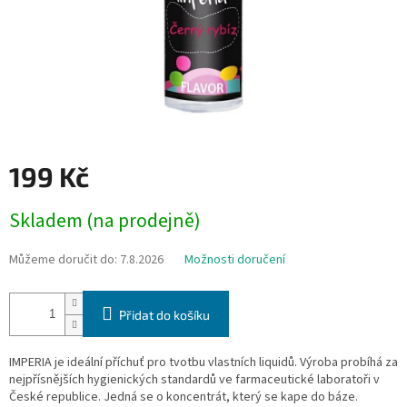
199 Kč
Měrná
Skladem (na prodejně)
cena:
Můžeme doručit do:
7.8.2026
Možnosti doručení
Přidat do košíku
IMPERIA je ideální příchuť pro tvotbu vlastních liquidů. Výroba probíhá za
nejpřísnějších hygienických standardů ve farmaceutické laboratoři v
České republice. Jedná se o koncentrát, který se kape do báze.