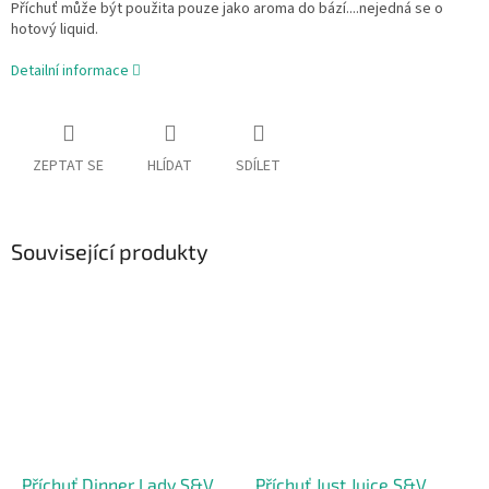
Příchuť může být použita pouze jako aroma do bází....nejedná se o
hotový liquid.
Detailní informace
ZEPTAT SE
HLÍDAT
SDÍLET
Související produkty
Příchuť Dinner Lady S&V
Příchuť Just Juice S&V