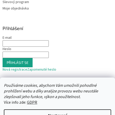
Slevový program
Moje objednávka
Přihlášení
E-mail
Heslo
PŘIHLÁSIT SE
Nová registrace
Zapomenuté heslo
nebo
Používáme cookies, abychom Vám umožnili pohodlné
Přihlásit se přes Seznam
prohlížení webu a díky analýze provozu webu neustále
zlepšovali jeho funkce, výkon a použitelnost.
Více info zde:
GDPR
Vytvořil Shoptet