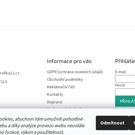
Informace pro vás
Přihláše
GDPR (ochrana osobních údajů)
E-mail
trafika12.cz
Obchodní podmínky
7213
Heslo
Reklamační řád
Kontakty
PŘIHLÁS
Doprava
Nová regis
Hodnocení obchodu
Slevový program
ookies, abychom Vám umožnili pohodlné
Odmítnout
Moje objednávka
ebu a díky analýze provozu webu neustále
ho funkce, výkon a použitelnost.