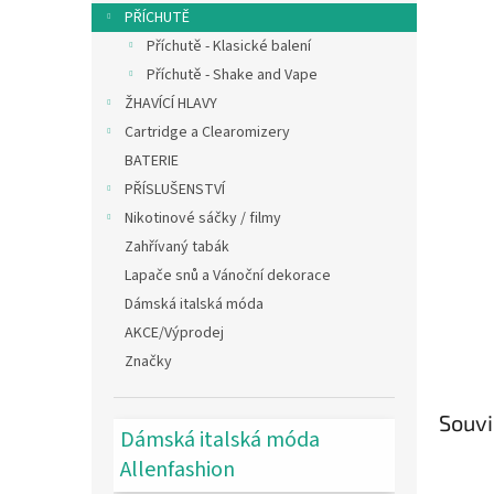
n
PŘÍCHUTĚ
e
Příchutě - Klasické balení
l
Příchutě - Shake and Vape
ŽHAVÍCÍ HLAVY
Cartridge a Clearomizery
BATERIE
PŘÍSLUŠENSTVÍ
Nikotinové sáčky / filmy
Zahřívaný tabák
Lapače snů a Vánoční dekorace
Dámská italská móda
AKCE/Výprodej
Značky
Souvi
Dámská italská móda
Allenfashion