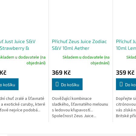
uť Just Juice S&V
Příchuť Zeus Juice Zodiac
Příchuť J
Strawberry &
S&V 10ml Aether
10ml Le
ba
Skladem u dodavatele (na
Skladem u dodavatele (na
Skla
objednání)
objednání)
 Kč
369 Kč
359 Kč
o košíku
Do košíku
Do ko
ní chuť zralé a šťavnaté
Osvěžující kombinace
Dopřejte si
 a exotické curuby, které
sladkého, šťavnatého melounu
citrónovou 
ťové nejvíce podobá...
s ledovou křupavostí...
vás získá n
Společnost Zeus Juice...
Britské příc