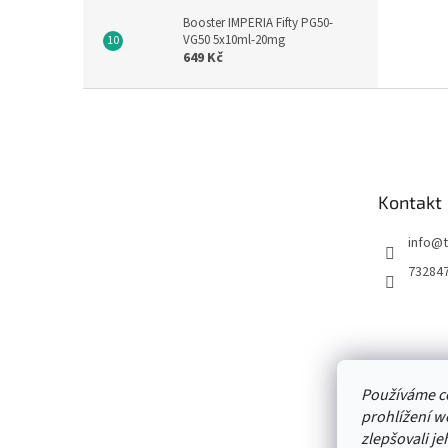
Booster IMPERIA Fifty PG50-
VG50 5x10ml-20mg
649 Kč
Z
á
p
a
t
Kontakt
í
info
@
73284
Používáme c
prohlížení w
zlepšovali je