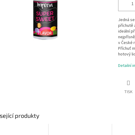
Jedná se 
příchutě 
ideální p
nejpřísně
v České r
Příchuť m
hotový li
Detailní 
TISK
sející produkty