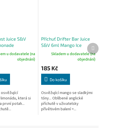
ust Juice S&V
Příchuť Drifter Bar Juice
monade
S&V 6ml Mango Ice
Další
produkt
dem u dodavatele (na
Skladem u dodavatele (na
objednání)
objednání)
185 Kč
šíku
Do košíku
 osvěžující
Osvěžující mango se sladkými
limonádu, která si
tóny... Oblíbené anglické
a první potah...
příchutě v uživatelsky
hutě...
přívětivém balení =...