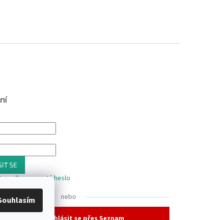
ní
IT SE
trace
Zapomenuté heslo
nebo
Souhlasím
Přihlásit se přes Seznam