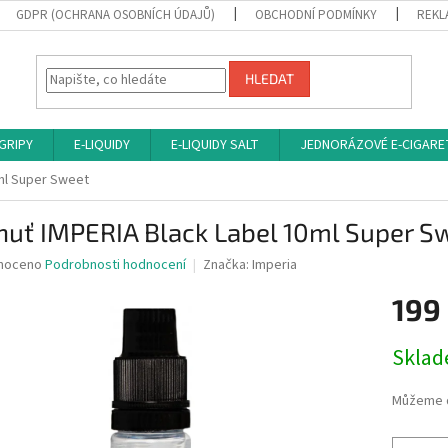
GDPR (OCHRANA OSOBNÍCH ÚDAJŮ)
OBCHODNÍ PODMÍNKY
REKL
HLEDAT
 GRIPY
E-LIQUIDY
E-LIQUIDY SALT
JEDNORÁZOVÉ E-CIGARE
0ml Super Sweet
huť IMPERIA Black Label 10ml Super S
né
noceno
Podrobnosti hodnocení
Značka:
Imperia
ní
199
u
Měrná
Sklad
cena:
ek.
Můžeme d