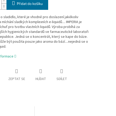
Přidat do košíku
o sladidlo, které je vhodné pro doslazení jakékoliv
a míchání sladkých komplexních e-liquidů.... IMPERIA je
říchuť pro tvotbu vlastních liquidů. Výroba probíhá za
jších hygienických standardů ve farmaceutické laboratoři
epublice. Jedná se o koncentrát, který se kape do báze.
ůže být použita pouze jako aroma do bází....nejedná se o
quid.
informace
ZEPTAT SE
HLÍDAT
SDÍLET