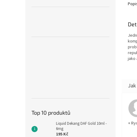
Popi
Det
Jedná
kompl
prob
repu
jako 
Top 10 produktů
+ Ry
Liquid Dekang DAF Gold 10ml -
6mg
195 Kč