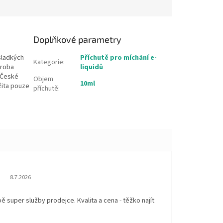
Doplňkové parametry
 sladkých
Příchutě pro míchání e-
Kategorie
:
ýroba
liquidů
v České
Objem
10ml
žita pouze
příchutě
:
Hodnocení obchodu je 5 z 5 hvězdiček.
8.7.2026
 super služby prodejce. Kvalita a cena - těžko najít