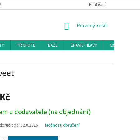
AMAČNÍ ŘÁD
KONTAKTY
DOPRAVA
Přihlášení
HODNOCENÍ OBCHODU
NÁKUPNÍ
Prázdný košík
KOŠÍK
TY
PŘÍCHUTĚ
BÁZE
ŽHAVÍCÍ HLAVY
Cartridge a Cle
weet
 Kč
em u dodavatele (na objednání)
oručit do:
12.8.2026
Možnosti doručení