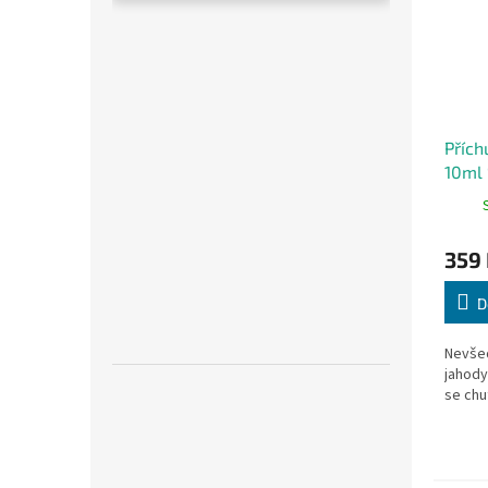
Přích
10ml 
Curu
359
D
Nevšed
jahody
se chu