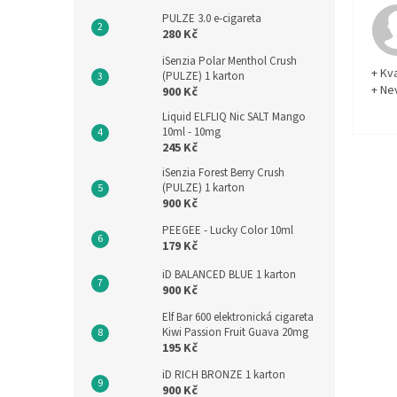
PULZE 3.0 e-cigareta
280 Kč
iSenzia Polar Menthol Crush
+ Kva
(PULZE) 1 karton
+ Ne
900 Kč
Liquid ELFLIQ Nic SALT Mango
10ml - 10mg
245 Kč
iSenzia Forest Berry Crush
(PULZE) 1 karton
900 Kč
PEEGEE - Lucky Color 10ml
179 Kč
iD BALANCED BLUE 1 karton
900 Kč
Elf Bar 600 elektronická cigareta
Kiwi Passion Fruit Guava 20mg
195 Kč
iD RICH BRONZE 1 karton
900 Kč