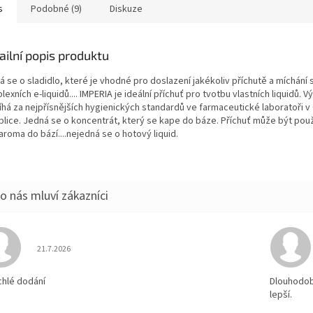
s
Podobné (9)
Diskuze
ailní popis produktu
 se o sladidlo, které je vhodné pro doslazení jakékoliv příchutě a míchání
exních e-liquidů.... IMPERIA je ideální příchuť pro tvotbu vlastních liquidů. V
íhá za nejpřísnějších hygienických standardů ve farmaceutické laboratoři 
blice. Jedná se o koncentrát, který se kape do báze. Příchuť může být pou
aroma do bází....nejedná se o hotový liquid.
Hodnocení obchodu je 5 z 5 hvězdiček.
21.7.2026
chlé dodání
Dlouhodobě
lepší.