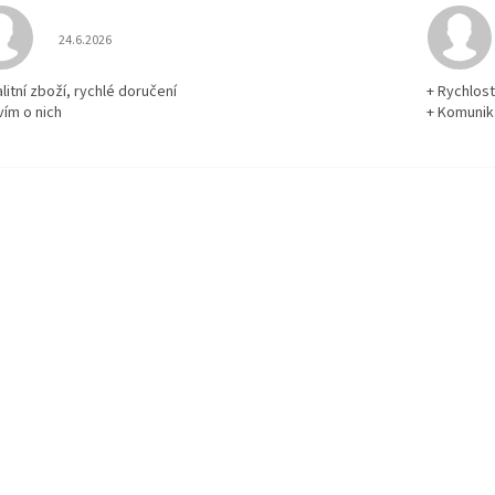
Hodnocení obchodu je 5 z 5 hvězdiček.
24.6.2026
litní zboží, rychlé doručení
+ Rychlos
vím o nich
+ Komuni