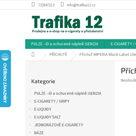
Přejít
732847213
info@trafika12.cz
na
obsah
PULZE - iD a ochucené náplně iSENZIA
E-CIGARETY /
Domů
PŘÍCHUTĚ
Příchuť IMPERIA Black Label 1
P
Příc
o
Přeskočit
s
Průměr
Neohod
Kategorie
kategorie
t
hodnoce
r
produkt
PULZE - iD a ochucené náplně iSENZIA
a
je
E-CIGARETY / GRIPY
0,0
n
z
E-LIQUIDY
n
5
í
E-LIQUIDY SALT
hvězdič
p
JEDNORÁZOVÉ E-CIGARETY
a
BÁZE