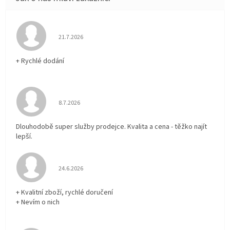
Hodnocení obchodu je 5 z 5 hvězdiček.
21.7.2026
+ Rychlé dodání
Hodnocení obchodu je 5 z 5 hvězdiček.
8.7.2026
Dlouhodobě super služby prodejce. Kvalita a cena - těžko najít
lepší.
Hodnocení obchodu je 5 z 5 hvězdiček.
24.6.2026
+ Kvalitní zboží, rychlé doručení
+ Nevím o nich