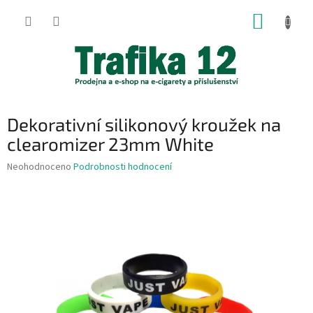
Přejít
NÁKUP
na
obsah
KOŠÍK
Dekorativní silikonový kroužek na
clearomizer 23mm White
Průměrné
Neohodnoceno
Podrobnosti hodnocení
hodnocení
produktu
je
0,0
z
5
hvězdiček.