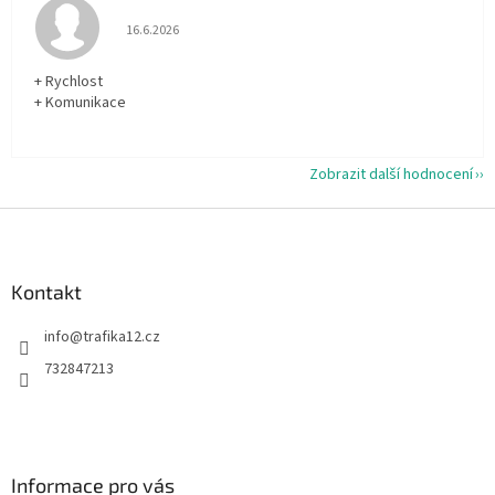
Hodnocení obchodu je 5 z 5 hvězdiček.
16.6.2026
+ Rychlost
+ Komunikace
Zobrazit další hodnocení
Z
á
p
a
Kontakt
t
info
@
trafika12.cz
í
732847213
Informace pro vás