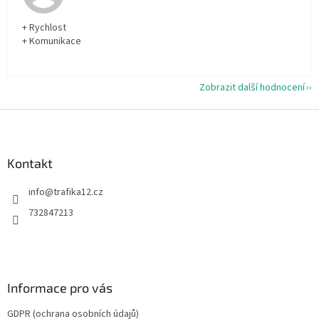
+ Rychlost
+ Komunikace
Zobrazit další hodnocení
Z
á
p
a
Kontakt
t
info
@
trafika12.cz
í
732847213
Informace pro vás
GDPR (ochrana osobních údajů)