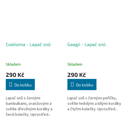
Coahoma - Lapač snů
Gaagii - Lapač snů
Skladem
Skladem
290 Kč
290 Kč
Do košíku
Do košíku
Lapač snů s černými
Lapač snů s černými peříčky,
bambulkami, oranžovými a
světle hnědými a bílými korálky
světle dřevěnými korálky a
a čtyřmi kolečky. Uprostřed...
šesti kolečky. Uprostřed...