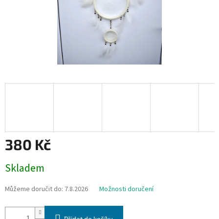
380 Kč
Měrná
Skladem
cena:
Můžeme doručit do:
7.8.2026
Možnosti doručení
Přidat do košíku