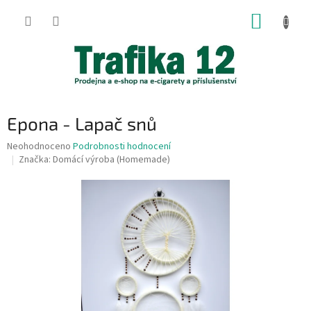
Přejít
NÁKUP
na
obsah
KOŠÍK
Epona - Lapač snů
Průměrné
Neohodnoceno
Podrobnosti hodnocení
hodnocení
Značka:
Domácí výroba (Homemade)
produktu
je
0,0
z
5
hvězdiček.