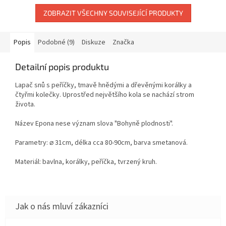
ZOBRAZIT VŠECHNY SOUVISEJÍCÍ PRODUKTY
Popis
Podobné (9)
Diskuze
Značka
Detailní popis produktu
Lapač snů s peříčky, tmavě hnědými a dřevěnými korálky a
čtyřmi kolečky. Uprostřed největšího kola se nachází strom
života.
Název Epona nese význam slova "Bohyně plodnosti".
Parametry: ⌀ 31cm, délka cca 80-90cm, barva smetanová.
Materiál: bavlna, korálky, peříčka, tvrzený kruh.