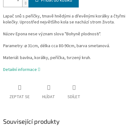
Lapač snů s peříčky, tmavě hnědými a dřevěnými korálky a čtyřmi
kolečky. Uprostřed největšího kola se nachází strom života.
Název Epona nese význam slova "Bohyně plodnosti".
Parametry: ⌀ 31cm, délka cca 80-90cm, barva smetanová.
Materiál: bavlna, korálky, peříčka, tvrzený kruh.
Detailní informace
ZEPTAT SE
HLÍDAT
SDÍLET
Související produkty