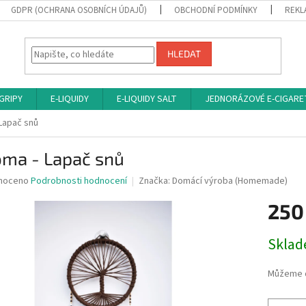
GDPR (OCHRANA OSOBNÍCH ÚDAJŮ)
OBCHODNÍ PODMÍNKY
REKL
HLEDAT
 GRIPY
E-LIQUIDY
E-LIQUIDY SALT
JEDNORÁZOVÉ E-CIGARE
Lapač snů
oma - Lapač snů
né
noceno
Podrobnosti hodnocení
Značka:
Domácí výroba (Homemade)
ní
250
u
Měrná
Skla
cena:
ek.
Můžeme d