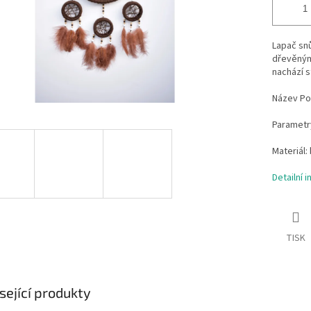
Lapač snů
dřevěnými
nachází s
Název Po
Parametry
Materiál:
Detailní 
TISK
sející produkty