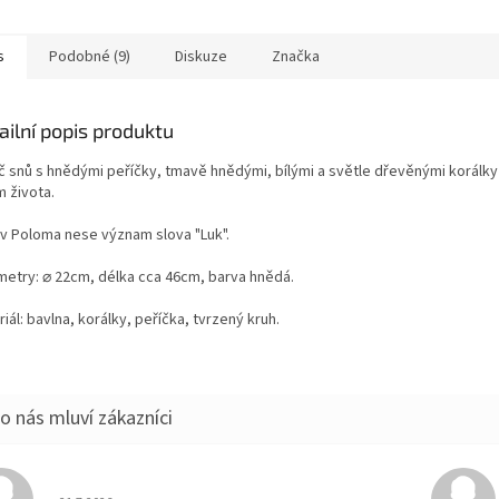
s
Podobné (9)
Diskuze
Značka
ailní popis produktu
č snů s hnědými peříčky, tmavě hnědými, bílými a světle dřevěnými korálky 
m života.
v Poloma nese význam slova "Luk".
metry: ⌀ 22cm, délka cca 46cm, barva hnědá.
iál: bavlna, korálky, peříčka, tvrzený kruh.
Hodnocení obchodu je 5 z 5 hvězdiček.