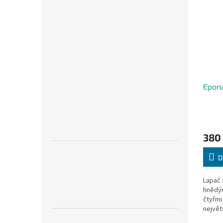
Epona
380
D
Lapač 
hnědým
čtyřmi
největš