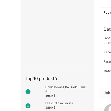
Popi
Det
Lapa
stro
Náze
Para
Mater
Top 10 produktů
Liquid Dekang DAF Gold 10ml -
6mg
195 Kč
PULZE 3.0 e-cigareta
280 Kč