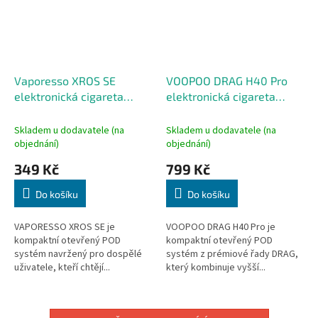
Vaporesso XROS SE
VOOPOO DRAG H40 Pro
elektronická cigareta
elektronická cigareta
1000mAh Baby Purple
2450mAh Modern Red
Skladem u dodavatele (na
Skladem u dodavatele (na
objednání)
objednání)
349 Kč
799 Kč
Do košíku
Do košíku
VAPORESSO XROS SE je
VOOPOO DRAG H40 Pro je
kompaktní otevřený POD
kompaktní otevřený POD
systém navržený pro dospělé
systém z prémiové řady DRAG,
uživatele, kteří chtějí...
který kombinuje vyšší...