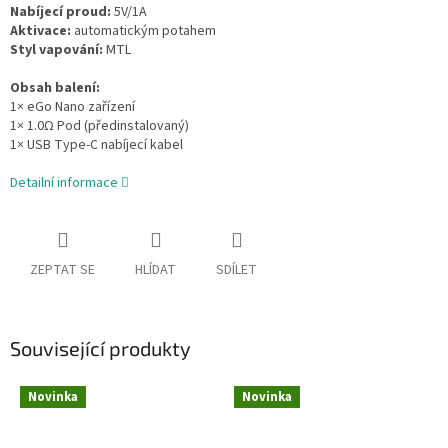
Nabíjecí proud:
5V/1A
Aktivace:
automatickým potahem
Styl vapování:
MTL
Obsah balení:
1× eGo Nano zařízení
1× 1.0Ω Pod (předinstalovaný)
1× USB Type-C nabíjecí kabel
Detailní informace
ZEPTAT SE
HLÍDAT
SDÍLET
Související produkty
Novinka
Novinka