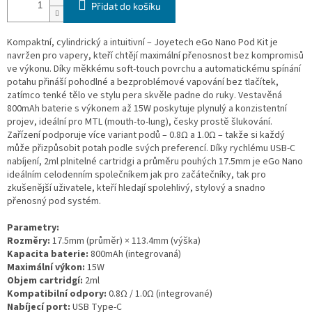
Přidat do košíku
Kompaktní, cylindrický a intuitivní – Joyetech eGo Nano Pod Kit je
navržen pro vapery, kteří chtějí maximální přenosnost bez kompromisů
ve výkonu. Díky měkkému soft-touch povrchu a automatickému spínání
potahu přináší pohodlné a bezproblémové vapování bez tlačítek,
zatímco tenké tělo ve stylu pera skvěle padne do ruky. Vestavěná
800mAh baterie s výkonem až 15W poskytuje plynulý a konzistentní
projev, ideální pro MTL (mouth-to-lung), česky prostě šlukování.
Zařízení podporuje více variant podů – 0.8Ω a 1.0Ω – takže si každý
může přizpůsobit potah podle svých preferencí. Díky rychlému USB-C
nabíjení, 2ml plnitelné cartridgi a průměru pouhých 17.5mm je eGo Nano
ideálním celodenním společníkem jak pro začátečníky, tak pro
zkušenější uživatele, kteří hledají spolehlivý, stylový a snadno
přenosný pod systém.
Parametry:
Rozměry:
17.5mm (průměr) × 113.4mm (výška)
Kapacita baterie:
800mAh (integrovaná)
Maximální výkon:
15W
Objem cartridgí:
2ml
Kompatibilní odpory:
0.8Ω / 1.0Ω (integrované)
Nabíjecí port:
USB Type-C