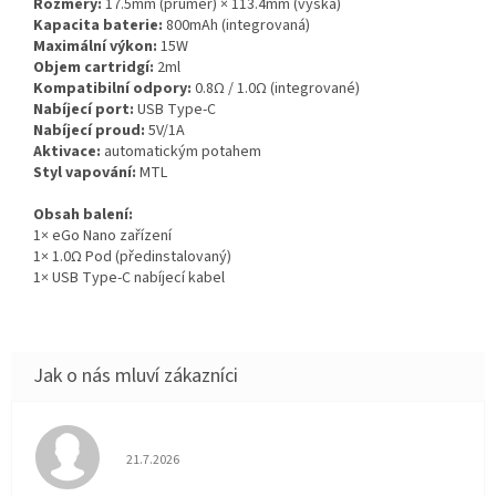
Rozměry:
17.5mm (průměr) × 113.4mm (výška)
Kapacita baterie:
800mAh (integrovaná)
Maximální výkon:
15W
Objem cartridgí:
2ml
Kompatibilní odpory:
0.8Ω / 1.0Ω (integrované)
Nabíjecí port:
USB Type-C
Nabíjecí proud:
5V/1A
Aktivace:
automatickým potahem
Styl vapování:
MTL
Obsah balení:
1× eGo Nano zařízení
1× 1.0Ω Pod (předinstalovaný)
1× USB Type-C nabíjecí kabel
Hodnocení obchodu je 5 z 5 hvězdiček.
21.7.2026