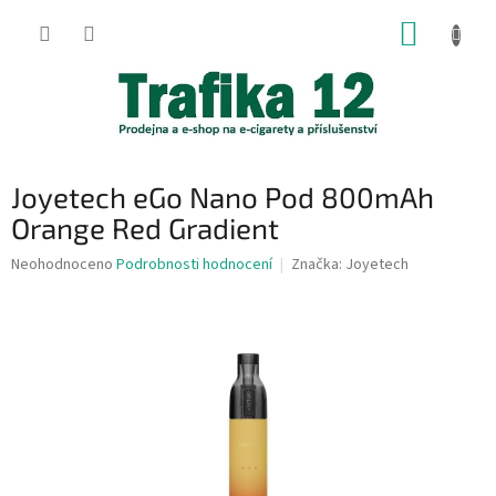
Přejít
NÁKUP
na
obsah
KOŠÍK
Joyetech eGo Nano Pod 800mAh
Orange Red Gradient
Průměrné
Neohodnoceno
Podrobnosti hodnocení
Značka:
Joyetech
hodnocení
produktu
je
0,0
z
5
hvězdiček.