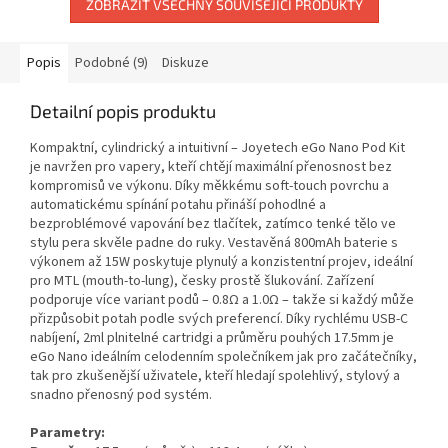
ZOBRAZIT VŠECHNY SOUVISEJÍCÍ PRODUKTY
Popis
Podobné (9)
Diskuze
Detailní popis produktu
Kompaktní, cylindrický a intuitivní – Joyetech eGo Nano Pod Kit
je navržen pro vapery, kteří chtějí maximální přenosnost bez
kompromisů ve výkonu. Díky měkkému soft-touch povrchu a
automatickému spínání potahu přináší pohodlné a
bezproblémové vapování bez tlačítek, zatímco tenké tělo ve
stylu pera skvěle padne do ruky. Vestavěná 800mAh baterie s
výkonem až 15W poskytuje plynulý a konzistentní projev, ideální
pro MTL (mouth-to-lung), česky prostě šlukování. Zařízení
podporuje více variant podů – 0.8Ω a 1.0Ω – takže si každý může
přizpůsobit potah podle svých preferencí. Díky rychlému USB-C
nabíjení, 2ml plnitelné cartridgi a průměru pouhých 17.5mm je
eGo Nano ideálním celodenním společníkem jak pro začátečníky,
tak pro zkušenější uživatele, kteří hledají spolehlivý, stylový a
snadno přenosný pod systém.
Parametry: