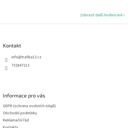
Zobrazit další hodnocení
Z
á
p
a
Kontakt
t
info
@
trafika12.cz
í
732847213
Informace pro vás
GDPR (ochrana osobních údajů)
Obchodní podmínky
Reklamační řád
Kontakty