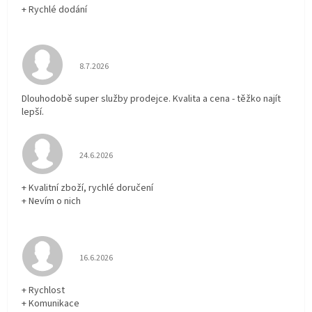
+ Rychlé dodání
Hodnocení obchodu je 5 z 5 hvězdiček.
8.7.2026
Dlouhodobě super služby prodejce. Kvalita a cena - těžko najít
lepší.
Hodnocení obchodu je 5 z 5 hvězdiček.
24.6.2026
+ Kvalitní zboží, rychlé doručení
+ Nevím o nich
Hodnocení obchodu je 5 z 5 hvězdiček.
16.6.2026
+ Rychlost
+ Komunikace