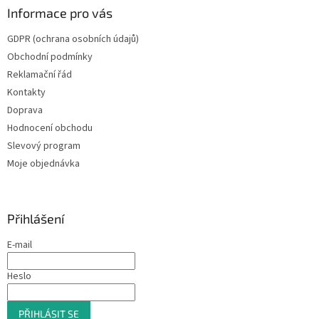
ý
Informace pro vás
p
i
GDPR (ochrana osobních údajů)
s
u
Obchodní podmínky
Reklamační řád
Kontakty
Doprava
Hodnocení obchodu
Slevový program
Moje objednávka
Přihlášení
E-mail
Heslo
PŘIHLÁSIT SE