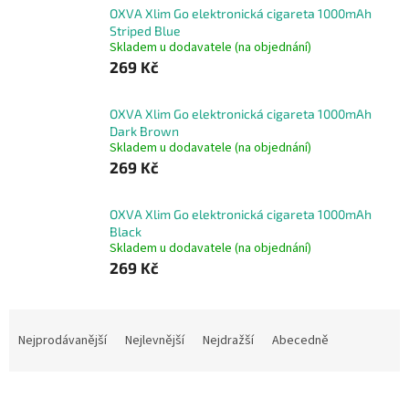
OXVA Xlim Go elektronická cigareta 1000mAh
Striped Blue
Skladem u dodavatele (na objednání)
269 Kč
OXVA Xlim Go elektronická cigareta 1000mAh
Dark Brown
Skladem u dodavatele (na objednání)
269 Kč
OXVA Xlim Go elektronická cigareta 1000mAh
Black
Skladem u dodavatele (na objednání)
269 Kč
Ř
a
Nejprodávanější
Nejlevnější
Nejdražší
Abecedně
z
e
n