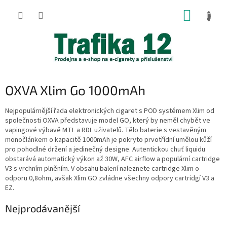
Přejít
NÁKUP
na
obsah
KOŠÍK
OXVA Xlim Go 1000mAh
Nejpopulárnější řada elektronických cigaret s POD systémem Xlim od
společnosti OXVA představuje model GO, který by neměl chybět ve
vapingové výbavě MTL a RDL uživatelů. Tělo baterie s vestavěným
monočlánkem o kapacitě 1000mAh je pokryto prvotřídní umělou kůží
pro pohodlné držení a jedinečný designe. Autentickou chuť liquidu
obstarává automatický výkon až 30W, AFC airflow a populární cartridge
V3 s vrchním plněním. V obsahu balení naleznete cartridge Xlim o
odporu 0,8ohm, avšak Xlim GO zvládne všechny odpory cartridgí V3 a
EZ.
Nejprodávanější