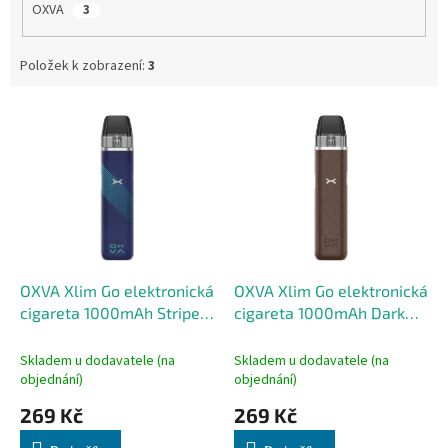
OXVA
3
Položek k zobrazení:
3
V
ý
p
i
s
p
r
o
d
OXVA Xlim Go elektronická
OXVA Xlim Go elektronická
u
cigareta 1000mAh Striped
cigareta 1000mAh Dark
k
Blue
Brown
t
Skladem u dodavatele (na
Skladem u dodavatele (na
ů
objednání)
objednání)
269 Kč
269 Kč