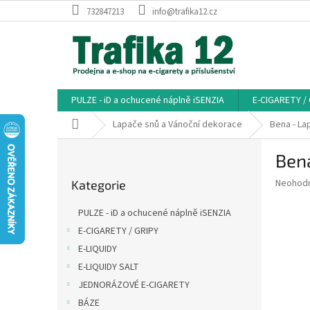
Přejít
732847213
info@trafika12.cz
na
obsah
PULZE - iD a ochucené náplně iSENZIA
E-CIGARETY /
Domů
Lapače snů a Vánoční dekorace
Bena - La
P
Ben
o
Přeskočit
s
Průměr
Neohod
Kategorie
kategorie
t
hodnoce
r
produkt
PULZE - iD a ochucené náplně iSENZIA
a
je
E-CIGARETY / GRIPY
0,0
n
z
E-LIQUIDY
n
5
í
E-LIQUIDY SALT
hvězdič
p
JEDNORÁZOVÉ E-CIGARETY
a
BÁZE